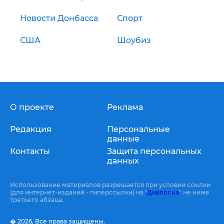
Новости Донбасса
Спорт
США
Шоубиз
О проекте
Реклама
Редакция
Персональные
данные
Контакты
Защита персональных
данных
Использование материалов разрешается при условии ссылки
(для интернет-изданий - гиперссылки) на "
Диалог.ua
" не ниже
третьего абзаца.
� 2026,
Все права защищены.