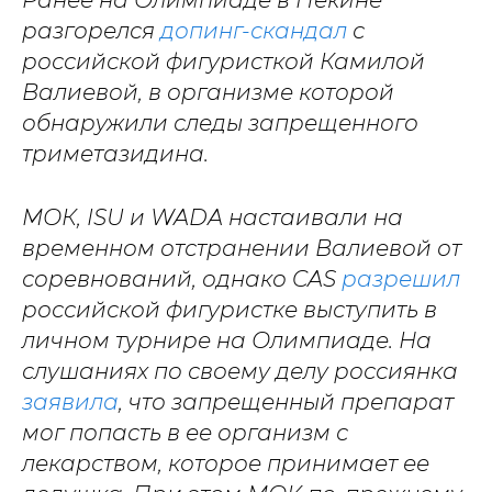
Ранее на Олимпиаде в Пекине
разгорелся
допинг-скандал
с
российской фигуристкой Камилой
Валиевой, в организме которой
обнаружили следы запрещенного
триметазидина.
МОК, ISU и WADA настаивали на
временном отстранении Валиевой от
соревнований, однако CAS
разрешил
российской фигуристке выступить в
личном турнире на Олимпиаде. На
слушаниях по своему делу россиянка
заявила
, что запрещенный препарат
мог попасть в ее организм с
лекарством, которое принимает ее