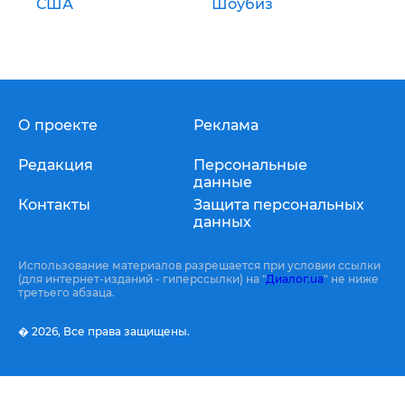
США
Шоубиз
О проекте
Реклама
Редакция
Персональные
данные
Контакты
Защита персональных
данных
Использование материалов разрешается при условии ссылки
(для интернет-изданий - гиперссылки) на "
Диалог.ua
" не ниже
третьего абзаца.
� 2026,
Все права защищены.