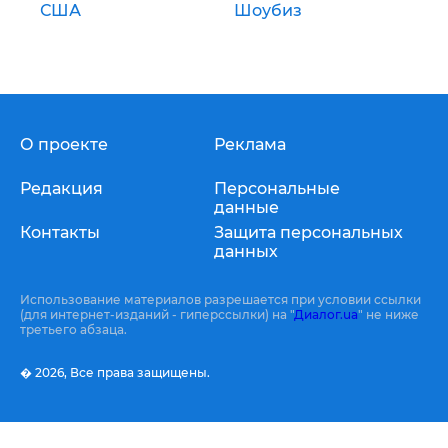
США
Шоубиз
О проекте
Реклама
Редакция
Персональные
данные
Контакты
Защита персональных
данных
Использование материалов разрешается при условии ссылки
(для интернет-изданий - гиперссылки) на "
Диалог.ua
" не ниже
третьего абзаца.
� 2026,
Все права защищены.