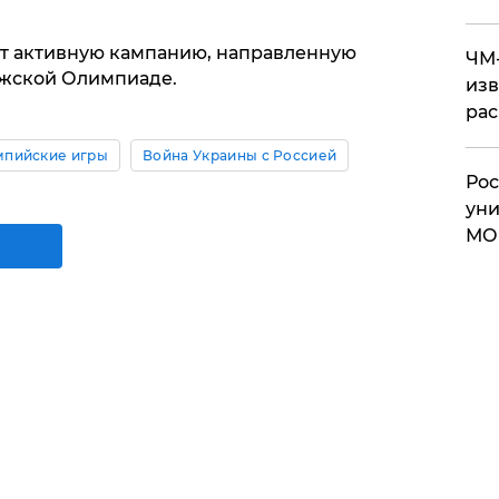
ит активную кампанию, направленную
ЧМ-
ижской Олимпиаде.
изв
рас
пийские игры
Война Украины с Россией
Рос
уни
МО