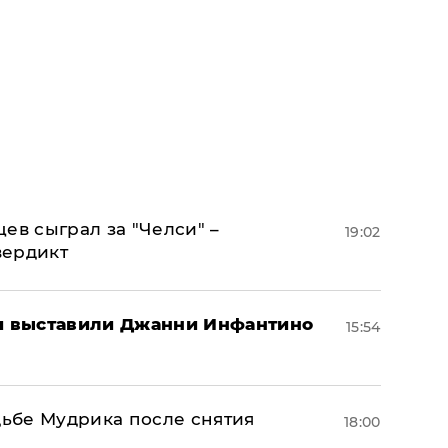
ев сыграл за "Челси" –
19:02
вердикт
 выставили Джанни Инфантино
15:54
дьбе Мудрика после снятия
18:00