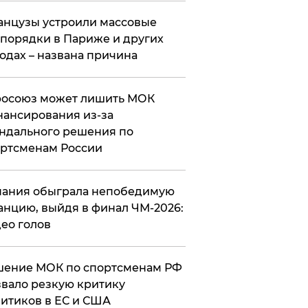
нцузы устроили массовые
порядки в Париже и других
одах – названа причина
росоюз может лишить МОК
ансирования из-за
ндального решения по
ртсменам России
ания обыграла непобедимую
нцию, выйдя в финал ЧМ-2026:
ео голов
шение МОК по спортсменам РФ
вало резкую критику
итиков в ЕС и США