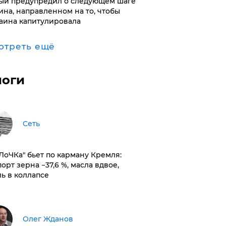
ый предупредил о следующем шаге
ина, направленном на то, чтобы
аина капитулировала
отреть ещё
логи
Сеть
оЛоЧКа" бьет по карману Кремля:
орт зерна −37,6 %, масла вдвое,
ль в коллапсе
Олег Жданов