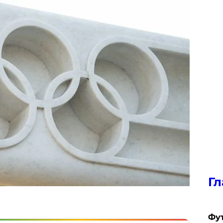
Гл
Фу