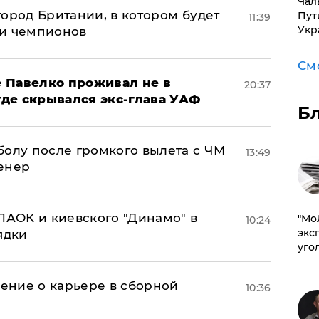
Чал
ород Британии, в котором будет
Пут
11:39
Укр
ги чемпионов
См
 Павелко проживал не в
20:37
 где скрывался экс-глава УАФ
Б
болу после громкого вылета с ЧМ
13:49
енер
ПАОК и киевского "Динамо" в
​"М
10:24
эксп
ядки
уго
ение о карьере в сборной
10:36