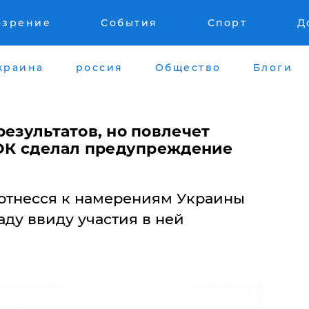
озрение
События
Спорт
Д
краина
россия
Общество
Блоги
результатов, но повлечет
 МОК сделал предупреждение
 отнесся к намерениям Украины
ду ввиду участия в ней