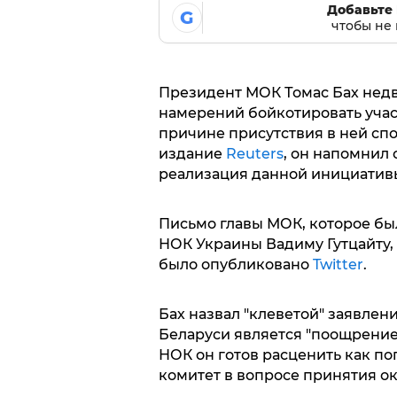
Добавьте 
G
чтобы не 
Президент МОК Томас Бах недв
намерений бойкотировать учас
причине присутствия в ней спо
издание
Reuters
, он напомнил 
реализация данной инициатив
Письмо главы МОК, которое бы
НОК Украины Вадиму Гутцайту,
было опубликовано
Twitter
.
Бах назвал "клеветой" заявлени
Беларуси является "поощрение
НОК он готов расценить как п
комитет в вопросе принятия о