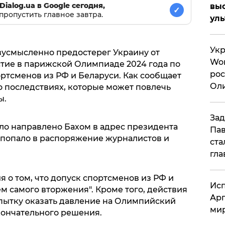
Dialog.ua в Google сегодня,
вы
✓
пропустить главное завтра.
ул
Укр
усмысленно предостерег Украину от
Wor
тие в парижской Олимпиаде 2024 года по
рос
ртсменов из РФ и Беларуси. Как сообщает
Оли
о последствиях, которые может повлечь
си
ы.
Зад
ло направлено Бахом в адрес президента
Пав
 попало в распоряжение журналистов и
ста
гла
я о том, что допуск спортсменов из РФ и
Исп
м самого вторжения". Кроме того, действия
Арг
опытку оказать давление на Олимпийский
мир
кончательного решения.