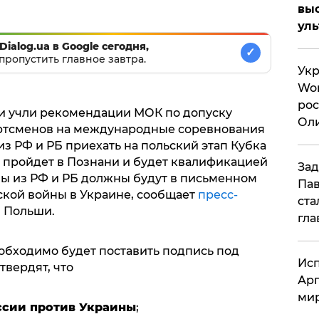
вы
ул
Dialog.ua в Google сегодня,
✓
пропустить главное завтра.
Укр
Wor
рос
 учли рекомендации МОК по допуску
Оли
ортсменов на международные соревнования
си
з РФ и РБ приехать на польский этап Кубка
ля пройдет в Познани и будет квалификацией
Зад
ны из РФ и РБ должны будут в письменном
Пав
ской войны в Украине, сообщает
пресс-
ста
 Польши.
гла
еобходимо будет поставить подпись под
Исп
твердят, что
Арг
мир
ссии против Украины
;