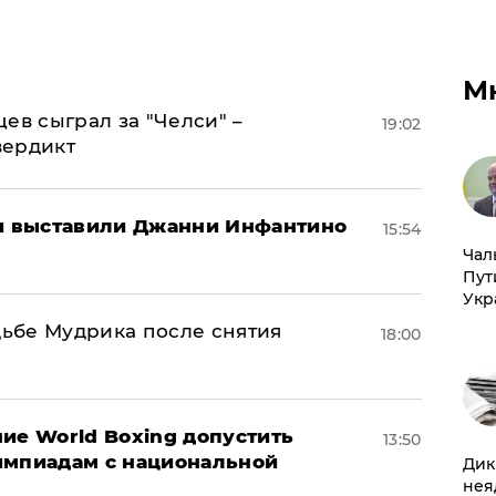
М
ев сыграл за "Челси" –
19:02
вердикт
 выставили Джанни Инфантино
15:54
Чал
Пут
Укр
дьбе Мудрика после снятия
18:00
ие World Boxing допустить
13:50
импиадам с национальной
Дик
нея