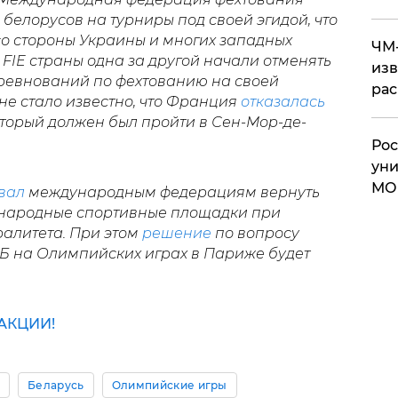
 белорусов на турниры под своей эгидой, что
о стороны Украины и многих западных
ЧМ-
 FIE страны одна за другой начали отменять
изв
ревнований по фехтованию на своей
рас
не стало известно, что Франция
отказалась
оторый должен был пройти в Сен-Мор-де-
Рос
уни
МО
вал
международным федерациям вернуть
ународные спортивные площадки при
алитета. При этом
решение
по вопросу
РБ на Олимпийских играх в Париже будет
АКЦИИ!
и
Беларусь
Олимпийские игры