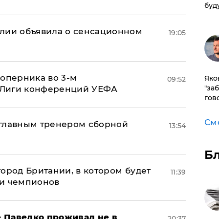
буд
глии объявила о сенсационном
19:05
соперника во 3-м
Яко
09:52
"за
 Лиги конференций УЕФА
гов
См
 главным тренером сборной
13:54
Б
ород Британии, в котором будет
11:39
ги чемпионов
 Павелко проживал не в
20:37