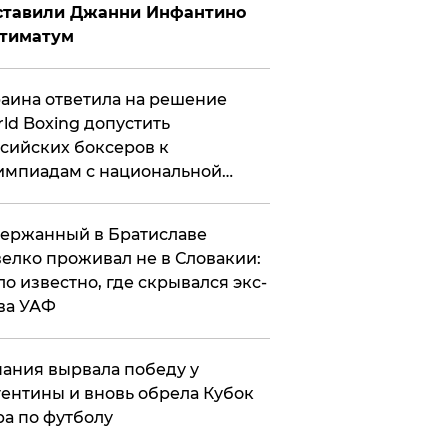
ставили Джанни Инфантино
ьтиматум
аина ответила на решение
ld Boxing допустить
сийских боксеров к
мпиадам с национальной
мволикой
ержанный в Братиславе
елко проживал не в Словакии:
ло известно, где скрывался экс-
ва УАФ
ания вырвала победу у
ентины и вновь обрела Кубок
а по футболу