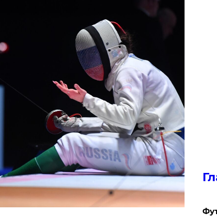
Гл
Фу