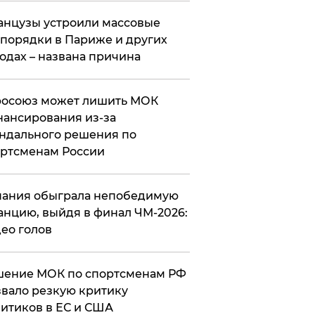
нцузы устроили массовые
порядки в Париже и других
одах – названа причина
росоюз может лишить МОК
ансирования из-за
ндального решения по
ртсменам России
ания обыграла непобедимую
нцию, выйдя в финал ЧМ-2026:
ео голов
шение МОК по спортсменам РФ
вало резкую критику
итиков в ЕС и США