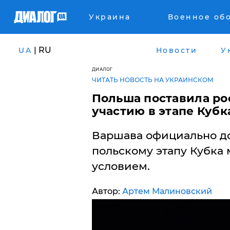
Украина
Военное об
| RU
UA
Новости
У
ДИАЛОГ
ЧИТАТЬ НОВОСТЬ НА УКРАИНСКОМ
Польша поставила ро
участию в этапе Куб
Варшава официально до
польскому этапу Кубка 
условием.
Автор:
Артем Малиновский