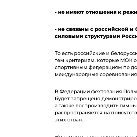
- не имеют отношения к реж
- не связаны с российской и
силовыми структурами Росс
То есть российские и белорус
тем критериям, которые МОК о
спортивным федерациям по доп
международные соревнования
В Федерации фехтования Польш
будет запрещено демонстриров
а также воспроизводить гимны 
распространяется на присутст
этих стран.
Напомним, в прошлом месяце