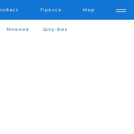
онбасс
Пресса
Мир
Мнение
Шоу-Биз