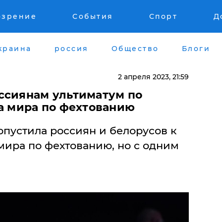
озрение
События
Спорт
Д
краина
россия
Общество
Блоги
2 апреля 2023, 21:59
ссиянам ультиматум по
ка мира по фехтованию
пустила россиян и белорусов к
мира по фехтованию, но с одним