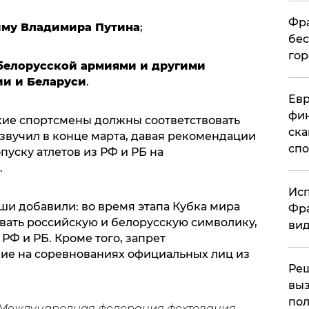
Фра
иму Владимира Путина
;
бес
гор
 белорусской армиями и другими
ии и Беларуси
.
Ев
фин
ские спортсмены должны соответствовать
ска
звучил в конце марта, давая рекомендации
спо
уску атлетов из РФ и РБ на
.
Исп
и добавили: во время этапа Кубка мира
Фра
ать российскую и белорусскую символику,
вид
РФ и РБ. Кроме того, запрет
вие на соревнованиях официальных лиц из
Ре
выз
пол
 Международная федерация фехтования