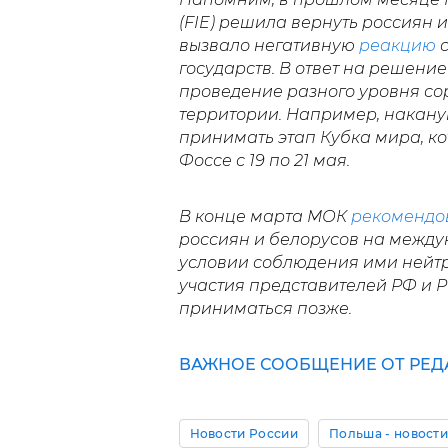
(FIE) решила вернуть россиян и
вызвало негативную
реакцию
с
государств. В ответ на решение
проведение разного уровня со
территории. Например, накану
принимать этап Кубка мира, к
Фоссе с 19 по 21 мая.
В конце марта МОК
рекомендо
россиян и белорусов на межд
условии соблюдения ими нейтр
участия представителей РФ и 
приниматься позже.
ВАЖНОЕ СООБЩЕНИЕ ОТ РЕД
Новости России
Польша - новост