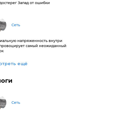
достерег Запад от ошибки
Сеть
иальную напряженность внутри
провоцирует самый неожиданный
ок
отреть ещё
логи
Сеть