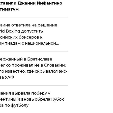
ставили Джанни Инфантино
ьтиматум
аина ответила на решение
ld Boxing допустить
сийских боксеров к
мпиадам с национальной
мволикой
ержанный в Братиславе
елко проживал не в Словакии:
ло известно, где скрывался экс-
ва УАФ
ания вырвала победу у
ентины и вновь обрела Кубок
а по футболу