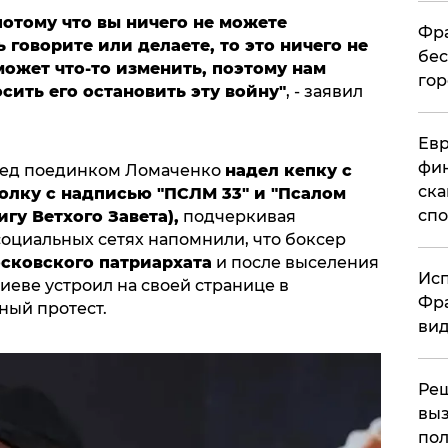
потому что вы ничего не можете
Фра
 говорите или делаете, то это ничего не
бес
может что-то изменить, поэтому нам
гор
сить его остановить эту войну"
, - заявил
Ев
фин
ред поединком Ломаченко
надел кепку с
ска
олку с надписью "ПСЛМ 33" и "Псалом
спо
нигу Ветхого Завета
),
подчеркивая
социальных сетях напомнили, что боксер
ковского патриархата
и после выселения
Исп
иеве устроил на своей странице в
Фра
ный протест.
вид
Ре
выз
пол