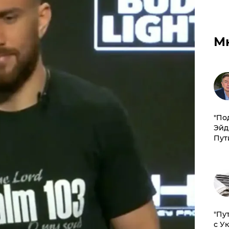
М
​"По
Эйд
Пут
"Пу
с У