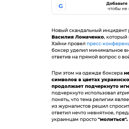
Добавьте 
G
чтобы не 
Новый скандальный инцидент р
Василия Ломаченко
, который
Хэйни провел
пресс-конферен
боксер уделил минимальное в
ответив на прямой вопрос о во
При этом на одежде боксера
н
символов в цветах украинск
продолжает подчеркнуто иг
подчеркнуто использовал атри
понять, что тема религии явля
из журналистов решил спросить
ответил нечто невнятное, пред
украинцам просто
"молиться".