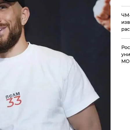
ЧМ-
изв
рас
Рос
уни
МО