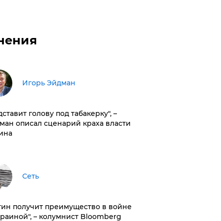
нения
Игорь Эйдман
дставит голову под табакерку", –
ман описал сценарий краха власти
ина
Сеть
тин получит преимущество в войне
краиной", – колумнист Bloomberg