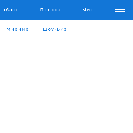
онбасс
Пресса
Мир
Мнение
Шоу-Биз