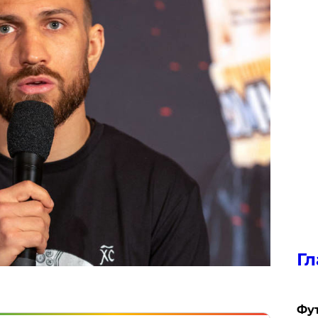
Гл
Фу