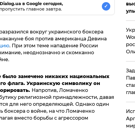
Dialog.ua в Google сегодня,
вы
✓
пропустить главное завтра.
ул
Укр
азразился вокруг украинского боксера
Wor
 накануне боя против американца Девина
рос
цию
. При этом теме нападение России
Оли
нимание, неоднозначно и скомканно
си
йне.
Зад
е было замечено никаких национальных
Пав
ого флага. Украинскую символику он
ста
норировать.
Напротив, Ломаченко
гла
бутику религиозной принадлежности, давая
ется для него определяющей. Однако один
 боксера о войне, на что Ломаченко
Исп
лагая вместо борьбы с агрессором
Арг
мир