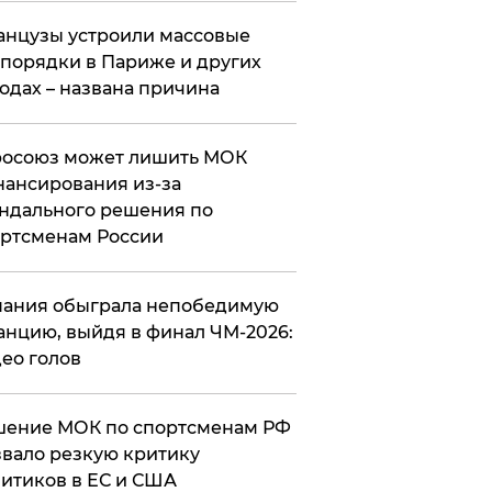
нцузы устроили массовые
порядки в Париже и других
одах – названа причина
росоюз может лишить МОК
ансирования из-за
ндального решения по
ртсменам России
ания обыграла непобедимую
нцию, выйдя в финал ЧМ-2026:
ео голов
шение МОК по спортсменам РФ
вало резкую критику
итиков в ЕС и США