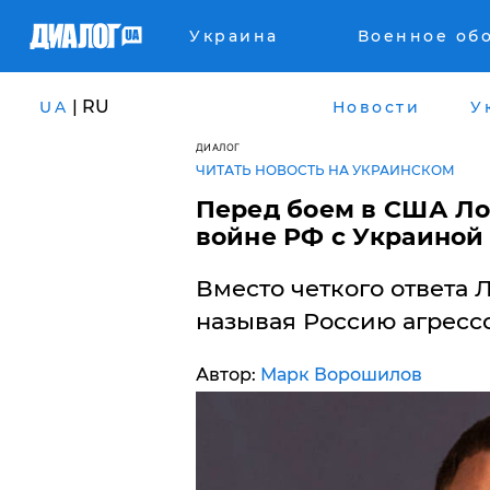
Украина
Военное об
| RU
UA
Новости
У
ДИАЛОГ
ЧИТАТЬ НОВОСТЬ НА УКРАИНСКОМ
Перед боем в США Ло
войне РФ с Украиной 
Вместо четкого ответа 
называя Россию агресс
Автор:
Марк Ворошилов