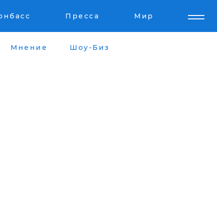
онбасс
Пресса
Мир
Мнение
Шоу-Биз