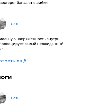
достерег Запад от ошибки
Сеть
иальную напряженность внутри
провоцирует самый неожиданный
ок
отреть ещё
логи
Сеть