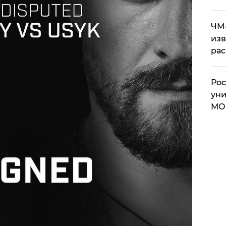
ЧМ-
изв
рас
Рос
уни
МО