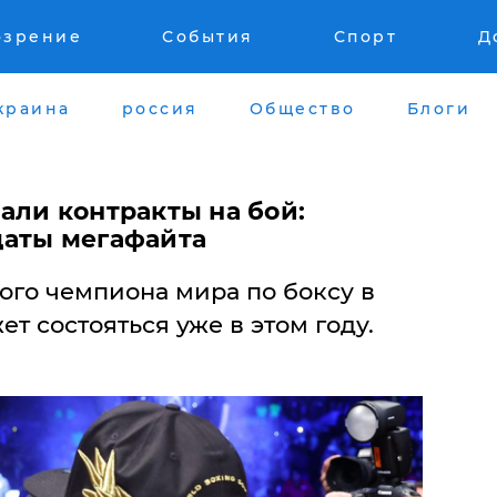
озрение
События
Спорт
Д
краина
россия
Общество
Блоги
али контракты на бой:
даты мегафайта
ого чемпиона мира по боксу в
т состояться уже в этом году.