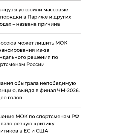
нцузы устроили массовые
порядки в Париже и других
одах – названа причина
росоюз может лишить МОК
ансирования из-за
ндального решения по
ртсменам России
ания обыграла непобедимую
нцию, выйдя в финал ЧМ-2026:
ео голов
шение МОК по спортсменам РФ
вало резкую критику
итиков в ЕС и США