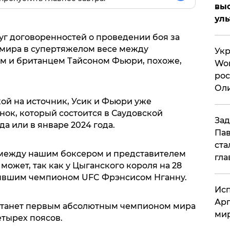
вы
ул
г договоренностей о проведении боя за
мира в супертяжелом весе между
Укр
м и британцем Тайсоном Фьюри, похоже,
Wor
рос
Оли
си
ой на источник, Усик и Фьюри уже
нок, который состоится в Саудовской
Зад
да или в январе 2024 года.
Пав
ста
 между нашим боксером и представителем
гла
может, так как у Цыганского короля на 28
бывшим чемпионом UFC Фрэнсисом Нганну.
Исп
Арг
 станет первым абсолютным чемпионом мира
мир
етырех поясов.