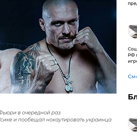
пре
Соц
РФ 
игр
См
Б
Фьюри в очередной раз
сике и пообещал нокаутировать украинца