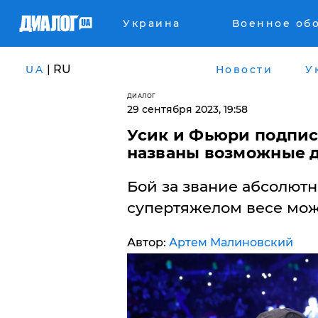
Украина
Военное об
| RU
UA
Новости
У
ДИАЛОГ
29 сентября 2023, 19:58
Усик и Фьюри подпис
названы возможные 
Бой за звание абсолютн
супертяжелом весе може
Автор:
Артем Малиновский