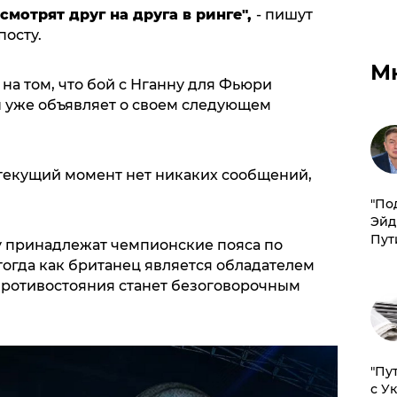
осмотрят друг на друга в ринге",
- пишут
посту.
М
а том, что бой с Нганну для Фьюри
н уже объявляет о своем следующем
 текущий момент нет никаких сообщений,
​"По
Эйд
Пут
у принадлежат чемпионские пояса по
тогда как британец является обладателем
противостояния станет безоговорочным
"Пу
с У