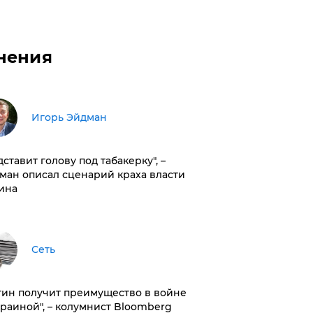
нения
Игорь Эйдман
дставит голову под табакерку", –
ман описал сценарий краха власти
ина
Сеть
тин получит преимущество в войне
краиной", – колумнист Bloomberg