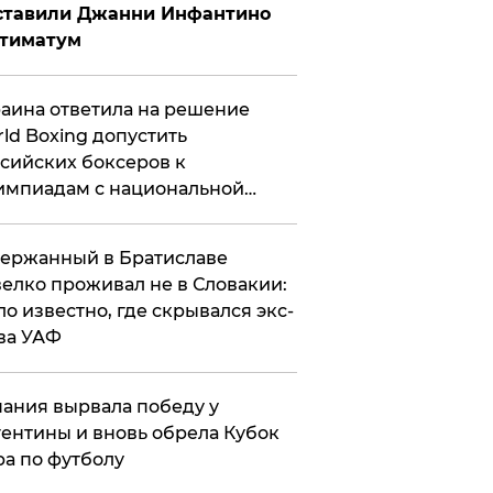
ставили Джанни Инфантино
ьтиматум
аина ответила на решение
ld Boxing допустить
сийских боксеров к
мпиадам с национальной
мволикой
ержанный в Братиславе
елко проживал не в Словакии:
ло известно, где скрывался экс-
ва УАФ
ания вырвала победу у
ентины и вновь обрела Кубок
а по футболу