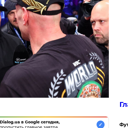
Гл
Dialog.ua в Google сегодня,
✓
Фу
пропустить главное завтра.