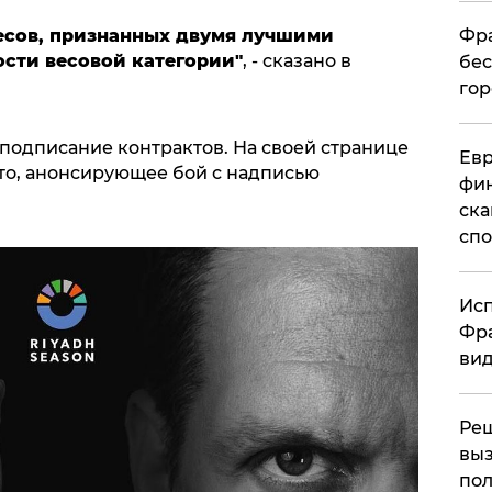
Фра
весов, признанных двумя лучшими
ости весовой категории"
, - сказано в
бес
гор
подписание контрактов. На своей странице
Ев
то, анонсирующее бой с надписью
фин
ска
спо
Исп
Фра
вид
Ре
выз
пол