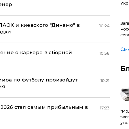
Укр
енер
Зап
ПАОК и киевского "Динамо" в
10:24
Рос
ядки
сев
См
ение о карьере в сборной
10:36
Б
 мира по футболу произойдут
10:21
ия
-2026 стал самым прибыльным в
17:23
​"М
эксп
уго