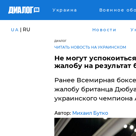
Украина
Военное об
| RU
UA
Новости
У
ДИАЛОГ
ЧИТАТЬ НОВОСТЬ НА УКРАИНСКОМ
Не могут успокоиться
жалобу на результат 
Ранее Всемирная боксе
жалобу британца Дюбуа
украинского чемпиона 
Автор:
Михаил Бутко