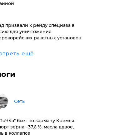
аиной
ад призвали к рейду спецназа в
сию для уничтожения
ерокорейских ракетных установок
отреть ещё
логи
Сеть
оЛоЧКа" бьет по карману Кремля:
орт зерна −37,6 %, масла вдвое,
ль в коллапсе