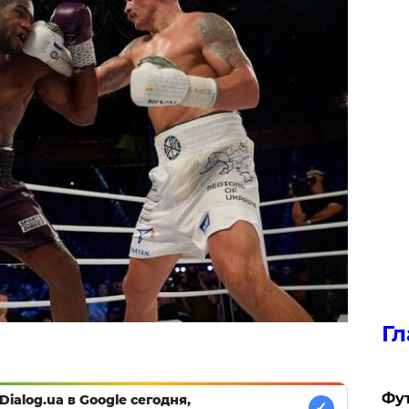
Гл
Фу
Dialog.ua в Google сегодня,
✓