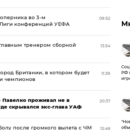
соперника во 3-м
09:52
М
 Лиги конференций УЕФА
 главным тренером сборной
13:54
Соц
ород Британии, в котором будет
РФ 
11:39
игр
ги чемпионов
 Павелко проживал не в
20:37
 где скрывался экс-глава УАФ
"Но
болу после громкого вылета с ЧМ
объ
13:49