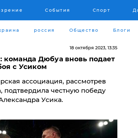
озрение
События
Спорт
Д
краина
россия
Общество
Блоги
18 октября 2023, 13:35
: команда Дюбуа вновь подает
боя с Усиком
рская ассоциация, рассмотрев
, подтвердила честную победу
Александра Усика.