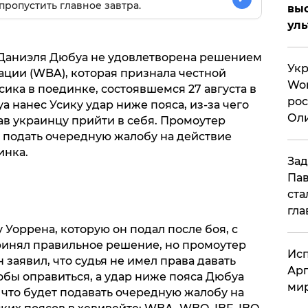
пропустить главное завтра.
вы
ул
 Даниэля Дюбуа не удовлетворена решением
Укр
ции (WBA), которая признала честной
Wor
ика в поединке, состоявшемся 27 августа в
рос
а нанес Усику удар ниже пояса, из-за чего
Оли
ав украинцу прийти в себя. Промоутер
си
подать очередную жалобу на действие
инка.
Зад
Пав
ста
гла
Уоррена, которую он подал после боя, с
ринял правильное решение, но промоутер
Исп
 заявил, что судья не имел права давать
Арг
обы оправиться, а удар ниже пояса Дюбуа
мир
, что будет подавать очередную жалобу на