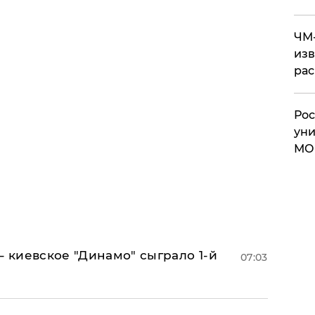
ЧМ-
изв
рас
Рос
уни
МО
– киевское "Динамо" сыграло 1-й
07:03