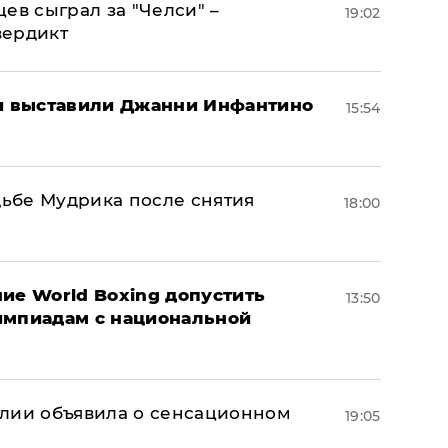
ев сыграл за "Челси" –
19:02
вердикт
 выставили Джанни Инфантино
15:54
дьбе Мудрика после снятия
18:00
ие World Boxing допустить
13:50
импиадам с национальной
глии объявила о сенсационном
19:05