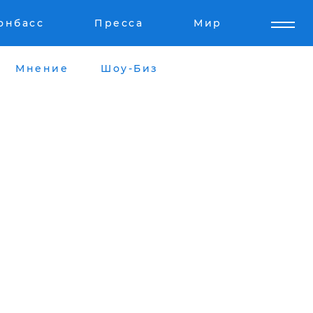
онбасс
Пресса
Мир
Мнение
Шоу-Биз