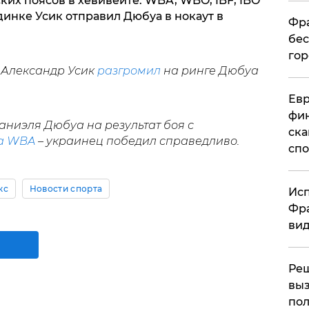
ких поясов в хевивейте: WBA, WBO, IBF, IBO
единке Усик отправил Дюбуа в нокаут в
Фра
бес
гор
 Александр Усик
разгромил
на ринге Дюбуа
Ев
фин
аниэля Дюбуа на результат боя с
ска
а WBA
– украинец победил справедливо.
спо
кс
Новости спорта
Исп
Фра
вид
Ре
выз
пол