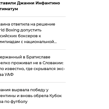
ставили Джанни Инфантино
ьтиматум
аина ответила на решение
ld Boxing допустить
сийских боксеров к
мпиадам с национальной
мволикой
ержанный в Братиславе
елко проживал не в Словакии:
ло известно, где скрывался экс-
ва УАФ
ания вырвала победу у
ентины и вновь обрела Кубок
а по футболу