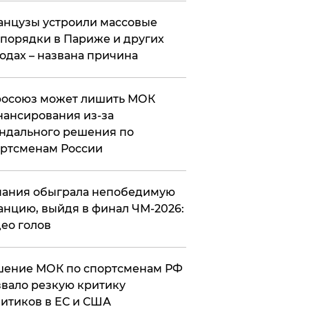
нцузы устроили массовые
порядки в Париже и других
одах – названа причина
росоюз может лишить МОК
ансирования из-за
ндального решения по
ртсменам России
ания обыграла непобедимую
нцию, выйдя в финал ЧМ-2026:
ео голов
шение МОК по спортсменам РФ
вало резкую критику
итиков в ЕС и США