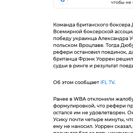
чтобы не 
Команда британского боксера
Всемирной боксерской ассоциа
победу украинца Александра Ус
польском Вроцлаве. Тогда Дюбу
рефери остановил поединок, д
британца Фрэнк Уоррен решил 
судьи в ринге и результат поед
Об этом сообщает
iFL TV
.
Ранее в WBA отклонили жалобу 
формулировкой, что рефери п
остался им не удовлетворен. Он
Усику почти четыре минуты, чт
ему не наносил. Уоррен сказал