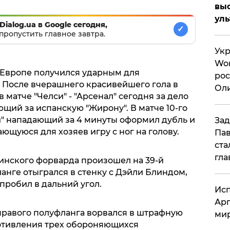
вы
ул
Dialog.ua в Google сегодня,
✓
пропустить главное завтра.
Укр
Wor
 Европе получился ударным для
рос
 После вчерашнего красивейшего гола в
Оли
матче "Челси" - "Арсенал" сегодня за дело
си
щий за испанскую "Жирону". В матче 10-го
и" нападающий за 4 минуты оформил дубль и
Зад
щуюся для хозяев игру с ног на голову.
Пав
ста
гла
инского форварда произошел на 39-й
анге отыгрался в стенку с Дэйли Блиндом,
пробил в дальний угол.
Исп
Арг
правого полуфланга ворвался в штрафную
мир
ротивления трех обороняющихся