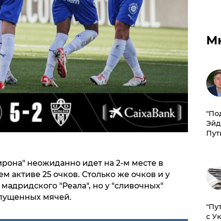
М
​"По
Эйд
Пут
рона" неожиданно идет на 2-м месте в
м активе 25 очков. Столько же очков и у
адридского "Реала", но у "сливочных"
опущенных мячей.
"Пу
с У