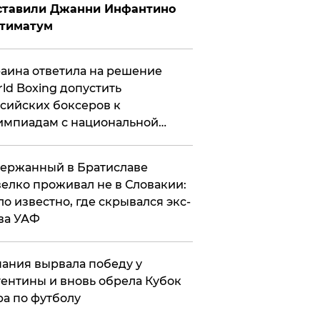
ставили Джанни Инфантино
ьтиматум
аина ответила на решение
ld Boxing допустить
сийских боксеров к
мпиадам с национальной
мволикой
ержанный в Братиславе
елко проживал не в Словакии:
ло известно, где скрывался экс-
ва УАФ
ания вырвала победу у
ентины и вновь обрела Кубок
а по футболу