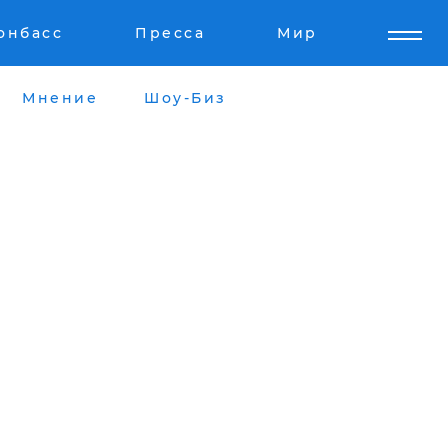
онбасс
Пресса
Мир
Мнение
Шоу-Биз