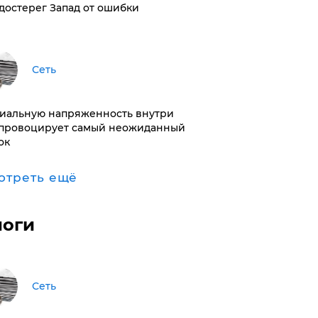
достерег Запад от ошибки
Сеть
иальную напряженность внутри
провоцирует самый неожиданный
ок
отреть ещё
логи
Сеть