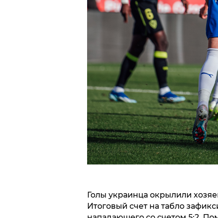
Голы украинца окрылили хозяев
Итоговый счет на табло зафик
нападающего со счетом 5:2. По