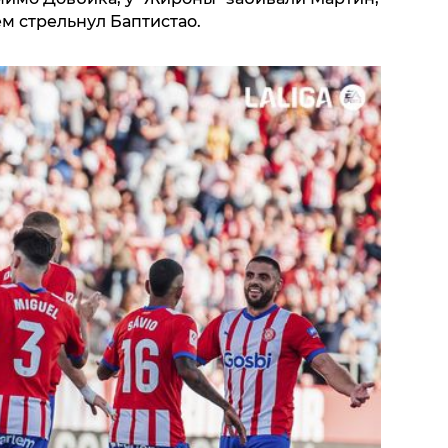
ем стрельнул Баптистао.