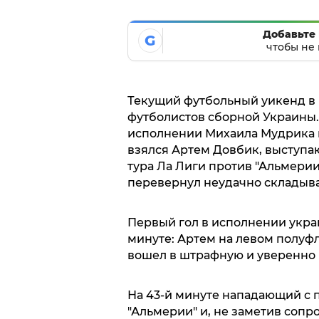
Добавьте 
G
чтобы не 
Текущий футбольный уикенд в
футболистов сборной Украины.
исполнении Михаила Мудрика в 
взялся Артем Довбик, выступаю
тура Ла Лиги против "Альмери
перевернул неудачно складываю
Первый гол в исполнении укра
минуте: Артем на левом полуфл
вошел в штрафную и уверенно 
На 43-й минуте нападающий с 
"Альмерии" и, не заметив соп