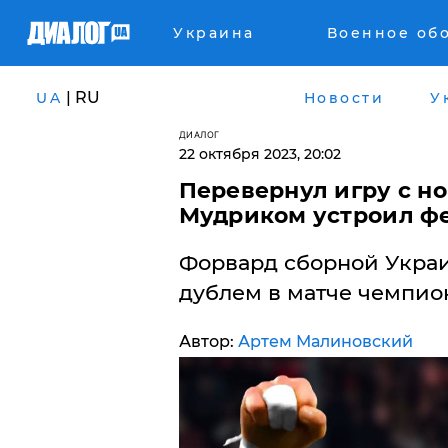
Украина
Военное об
| RU
UA
Новости
У
ДИАЛОГ
22 октября 2023, 20:02
Перевернул игру с но
Мудриком устроил ф
Форвард сборной Украи
дублем в матче чемпио
Автор:
Артем Малиновский