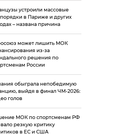
нцузы устроили массовые
порядки в Париже и других
одах – названа причина
росоюз может лишить МОК
ансирования из-за
ндального решения по
ртсменам России
ания обыграла непобедимую
нцию, выйдя в финал ЧМ-2026:
ео голов
шение МОК по спортсменам РФ
вало резкую критику
итиков в ЕС и США