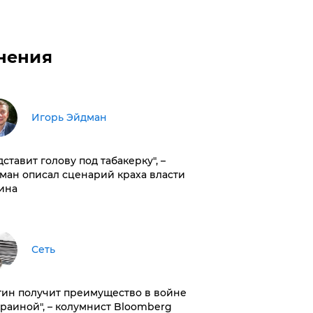
нения
Игорь Эйдман
дставит голову под табакерку", –
ман описал сценарий краха власти
ина
Сеть
тин получит преимущество в войне
краиной", – колумнист Bloomberg