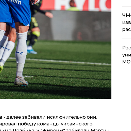
ЧМ-
изв
рас
Рос
уни
МО
 - далее забивали исключительно они.
сировал победу команды украинского
мимо Довбика, у "Жироны" забивали Мартин,