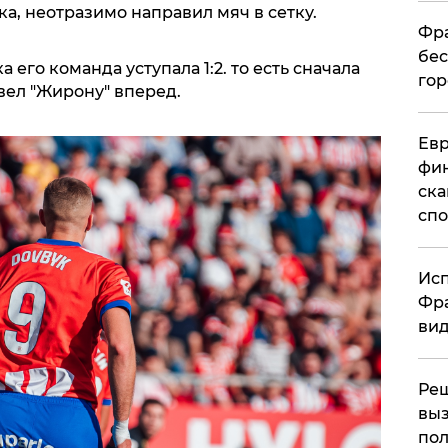
а, неотразимо направил мяч в сетку.
Фра
бес
 его команда уступала 1:2. то есть сначала
гор
ывел "Жирону" вперед.
Ев
фин
ска
спо
Исп
Фра
вид
Ре
выз
пол