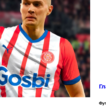
Гл
Фу