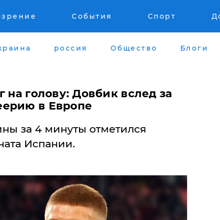
озрение
События
Спорт
Д
краина
россия
Общество
Блоги
г на голову: Довбик вслед за
еерию в Европе
ны за 4 минуты отметился
ната Испании.