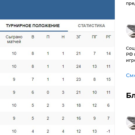
пре
Соц
РФ 
игр
См
Б