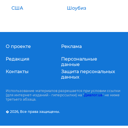
США
Шоубиз
О проекте
Реклама
Редакция
Персональные
данные
Контакты
Защита персональных
данных
Использование материалов разрешается при условии ссылки
(для интернет-изданий - гиперссылки) на "
Диалог.ua
" не ниже
третьего абзаца.
� 2026,
Все права защищены.