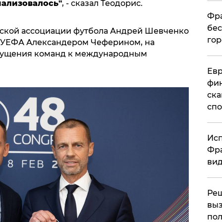
иализовалось"
, - сказал Теодорис.
Фра
бес
нской ассоциации футбола Андрей Шевченко
гор
 УЕФА Александером Чеферином, на
пущения команд к международным
Ев
фин
ска
спо
Исп
Фра
вид
Ре
выз
пол