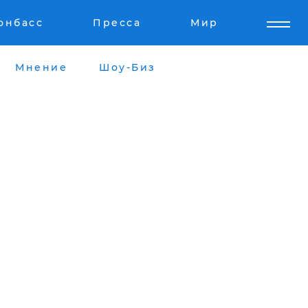
онбасс
Пресса
Мир
Мнение
Шоу-Биз