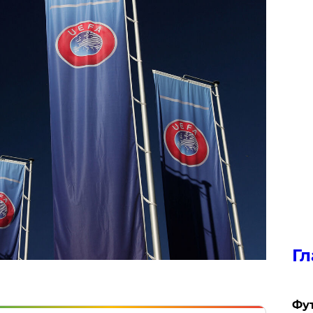
Гл
Фу