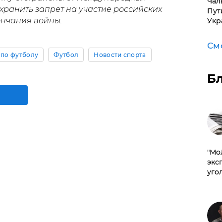
Чал
хранить запрет на участие российских
Пут
ончания войны.
Укр
См
 по футболу
Футбол
Новости спорта
Б
​"М
эксп
уго