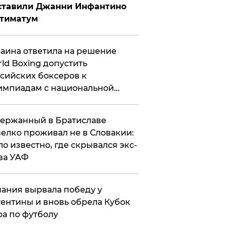
ставили Джанни Инфантино
ьтиматум
аина ответила на решение
ld Boxing допустить
сийских боксеров к
мпиадам с национальной
мволикой
ержанный в Братиславе
елко проживал не в Словакии:
ло известно, где скрывался экс-
ва УАФ
ания вырвала победу у
ентины и вновь обрела Кубок
а по футболу