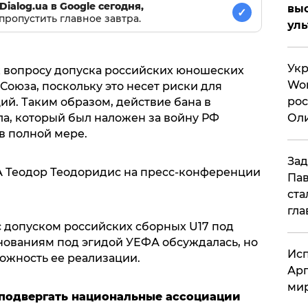
Dialog.ua в Google сегодня,
вы
✓
пропустить главное завтра.
ул
Укр
к вопросу допуска российских юношеских
Wor
Союза, поскольку это несет риски для
рос
й. Таким образом, действие бана в
Оли
а, который был наложен за войну РФ
в полной мере.
си
Зад
А Теодор Теодоридис на пресс-конференции
Пав
ста
гла
с допуском российских сборных U17 под
нованиям под эгидой УЕФА обсуждалась, но
Исп
ожность ее реализации.
Арг
мир
подвергать национальные ассоциации