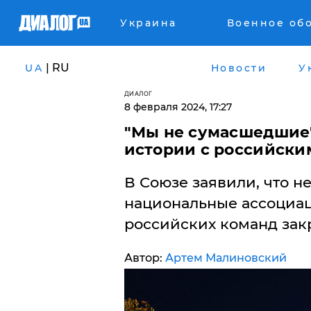
Украина
Военное об
| RU
UA
Новости
У
ДИАЛОГ
8 февраля 2024, 17:27
"Мы не сумасшедшие",
истории с российск
В Союзе заявили, что не
национальные ассоциац
российских команд зак
Автор:
Артем Малиновский