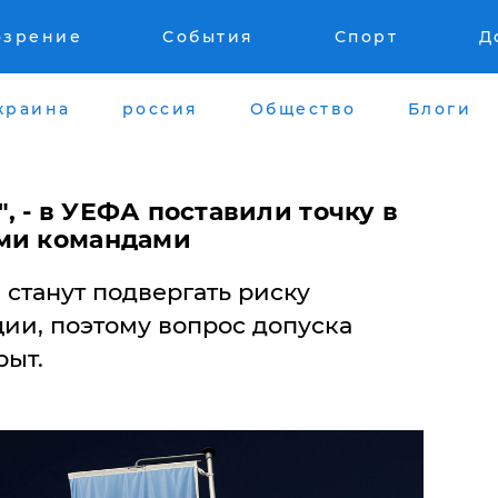
озрение
События
Спорт
Д
краина
россия
Общество
Блоги
 - в УЕФА поставили точку в
ими командами
 станут подвергать риску
ии, поэтому вопрос допуска
рыт.