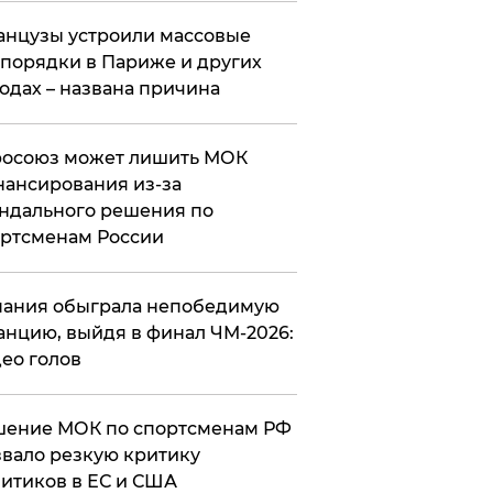
нцузы устроили массовые
порядки в Париже и других
одах – названа причина
росоюз может лишить МОК
ансирования из-за
ндального решения по
ртсменам России
ания обыграла непобедимую
нцию, выйдя в финал ЧМ-2026:
ео голов
шение МОК по спортсменам РФ
вало резкую критику
итиков в ЕС и США