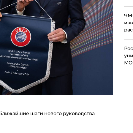
ЧМ-
изв
рас
Рос
уни
МО
 ближайшие шаги нового руководства