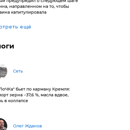
ый предупредил о следующем шаге
ина, направленном на то, чтобы
аина капитулировала
отреть ещё
логи
Сеть
оЛоЧКа" бьет по карману Кремля:
орт зерна −37,6 %, масла вдвое,
ль в коллапсе
Олег Жданов