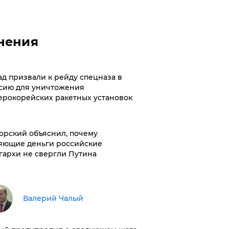
нения
ад призвали к рейду спецназа в
сию для уничтожения
ерокорейских ракетных установок
орский объяснил, почему
яющие деньги российские
гархи не свергли Путина
Валерий Чалый