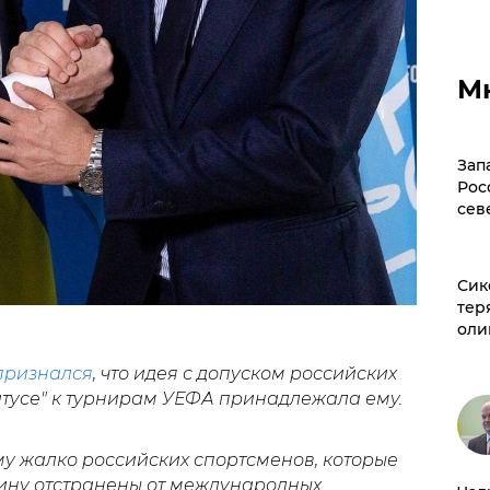
М
Зап
Рос
сев
Сик
тер
оли
ризнался
, что идея с допуском российских
атусе" к турнирам УЕФА принадлежала ему.
ему жалко российских спортсменов, которые
аину отстранены от международных