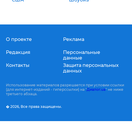
О проекте
Реклама
Редакция
Персональные
данные
Контакты
Защита персональных
данных
Использование материалов разрешается при условии ссылки
(для интернет-изданий - гиперссылки) на "
Диалог.ua
" не ниже
третьего абзаца.
� 2026,
Все права защищены.