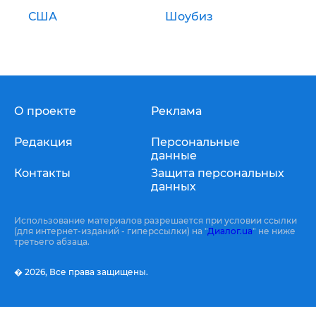
США
Шоубиз
О проекте
Реклама
Редакция
Персональные
данные
Контакты
Защита персональных
данных
Использование материалов разрешается при условии ссылки
(для интернет-изданий - гиперссылки) на "
Диалог.ua
" не ниже
третьего абзаца.
� 2026,
Все права защищены.