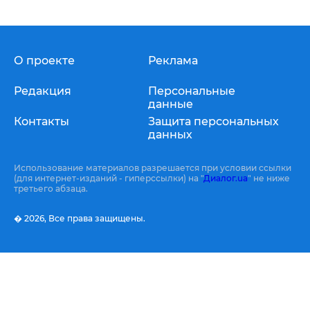
О проекте
Реклама
Редакция
Персональные
данные
Контакты
Защита персональных
данных
Использование материалов разрешается при условии ссылки
(для интернет-изданий - гиперссылки) на "
Диалог.ua
" не ниже
третьего абзаца.
� 2026,
Все права защищены.