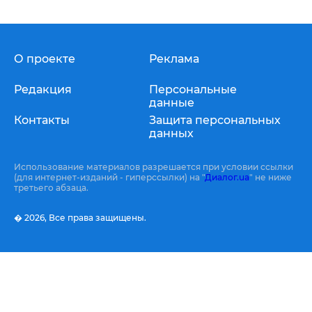
О проекте
Реклама
Редакция
Персональные
данные
Контакты
Защита персональных
данных
Использование материалов разрешается при условии ссылки
(для интернет-изданий - гиперссылки) на "
Диалог.ua
" не ниже
третьего абзаца.
� 2026,
Все права защищены.