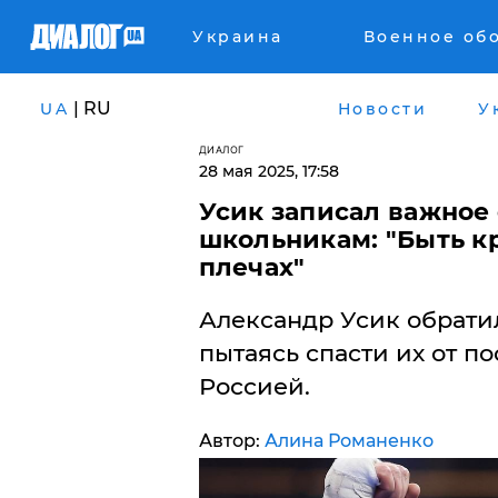
Украина
Военное об
| RU
UA
Новости
У
ДИАЛОГ
28 мая 2025, 17:58
Усик записал важное
школьникам: "Быть кр
плечах"
Александр Усик обрати
пытаясь спасти их от п
Россией.
Автор:
Алина Романенко