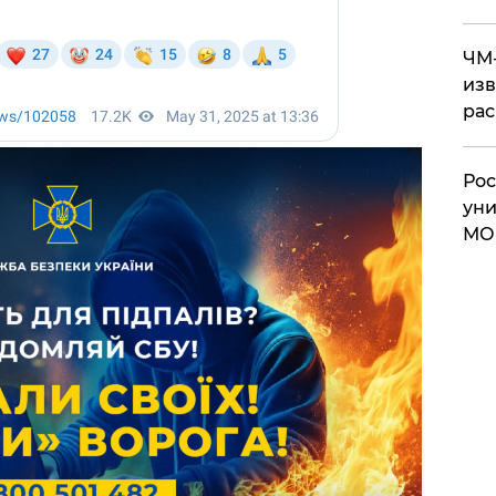
ЧМ-
изв
рас
Рос
уни
МО