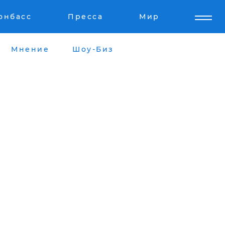
онбасс
Пресса
Мир
Мнение
Шоу-Биз