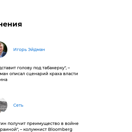
нения
Игорь Эйдман
дставит голову под табакерку", –
ман описал сценарий краха власти
ина
Сеть
тин получит преимущество в войне
краиной", – колумнист Bloomberg