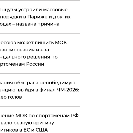
нцузы устроили массовые
порядки в Париже и других
одах – названа причина
росоюз может лишить МОК
ансирования из-за
ндального решения по
ртсменам России
ания обыграла непобедимую
нцию, выйдя в финал ЧМ-2026:
ео голов
шение МОК по спортсменам РФ
вало резкую критику
итиков в ЕС и США