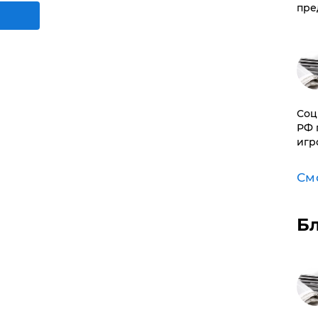
пре
Соц
РФ 
игр
См
Б