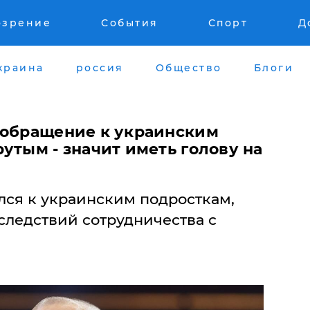
озрение
События
Спорт
Д
краина
россия
Общество
Блоги
 обращение к украинским
утым - значит иметь голову на
лся к украинским подросткам,
оследствий сотрудничества с