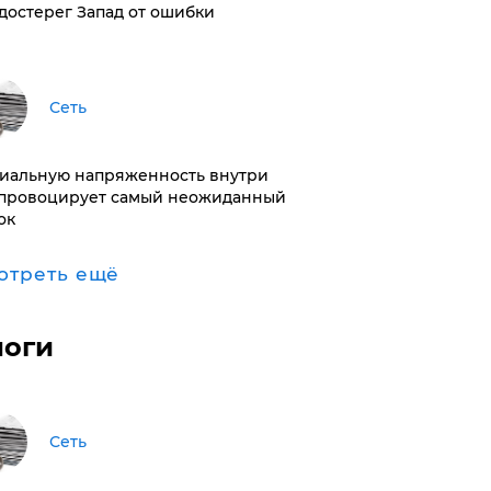
достерег Запад от ошибки
Сеть
иальную напряженность внутри
провоцирует самый неожиданный
ок
отреть ещё
логи
Сеть