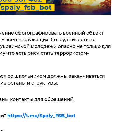
жение сфотографировать военный объект
ль военнослужащих. Сотрудничество с
украинской молодежи опасно не только для
му что есть риск стать террористом-
ься со школьником должны заканчиваться
е органы и структуры.
аны контакты для обращений:
ка"
https://t.me/Spaly_FSB_bot