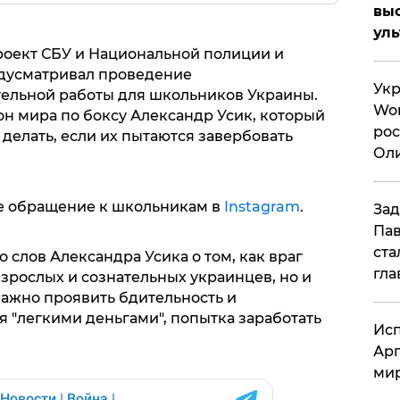
вы
ул
оект СБУ и Национальной полиции и
дусматривал проведение
Укр
ельной работы для школьников Украины.
Wor
 мира по боксу Александр Усик, который
рос
 делать, если их пытаются завербовать
Оли
си
ое обращение к школьникам в
Instagram
.
Зад
Пав
ста
 слов Александра Усика о том, как враг
гла
взрослых и сознательных украинцев, но и
ажно проявить бдительность и
я "легкими деньгами", попытка заработать
Исп
Арг
мир