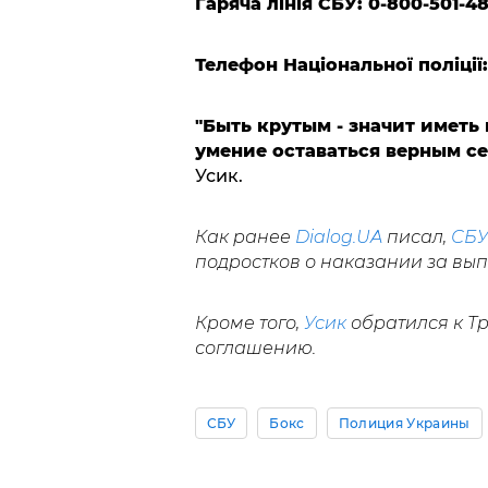
Гаряча лінія СБУ: 0-800-501-4
Телефон Національної поліції:
"Быть крутым - значит иметь 
умение оставаться верным се
Усик.
Как ранее
Dialog.UA
писал,
СБ
подростков о наказании за вы
Кроме того,
Усик
обратился к Т
соглашению.
СБУ
Бокс
Полиция Украины