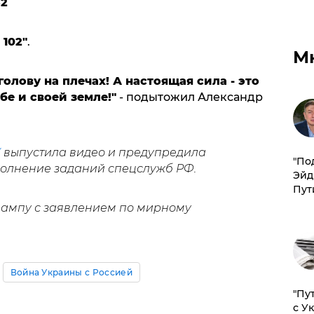
82
 102"
.
М
голову на плечах! А настоящая сила - это
бе и своей земле!"
- подытожил Александр
У
выпустила видео и предупредила
​"По
полнение заданий спецслужб РФ.
Эйд
Пут
рампу с заявлением по мирному
Война Украины с Россией
"Пу
с У