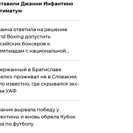
ставили Джанни Инфантино
ьтиматум
аина ответила на решение
ld Boxing допустить
сийских боксеров к
мпиадам с национальной
мволикой
ержанный в Братиславе
елко проживал не в Словакии:
ло известно, где скрывался экс-
ва УАФ
ания вырвала победу у
ентины и вновь обрела Кубок
а по футболу