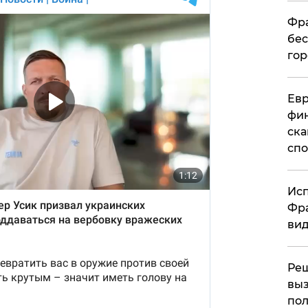
Фра
бес
гор
Ев
фин
ска
спо
Исп
Фра
вид
Ре
выз
пол