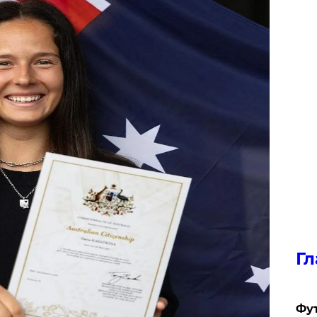
Гл
Фу