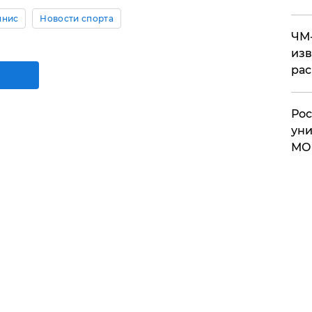
ннис
Новости спорта
ЧМ-
изв
рас
Рос
уни
МО