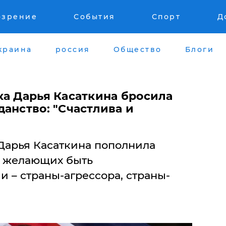
озрение
События
Спорт
Д
краина
россия
Общество
Блоги
ка Дарья Касаткина бросила
анство: "Счастлива и
 Дарья Касаткина пополнила
е желающих быть
 – страны-агрессора, страны-