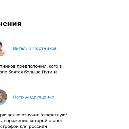
нения
Виталий Портников
тников предположил, кого в
опе боятся больше Путина
Петр Андрющенко
рющенко озвучил "секретную"
ь, поражение которой станет
астрофой для россиян