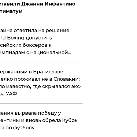
ставили Джанни Инфантино
ьтиматум
аина ответила на решение
ld Boxing допустить
сийских боксеров к
мпиадам с национальной
мволикой
ержанный в Братиславе
елко проживал не в Словакии:
ло известно, где скрывался экс-
ва УАФ
ания вырвала победу у
ентины и вновь обрела Кубок
а по футболу