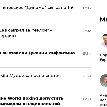
– киевское "Динамо" сыграло 1-й
07:03
М
ев сыграл за "Челси" –
19:02
вердикт
 выставили Джанни Инфантино
15:54
Пор
Евр
дьбе Мудрика после снятия
18:00
Анд
ие World Boxing допустить
13:50
цел
импиадам с национальной
кат