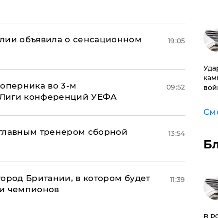
глии объявила о сенсационном
19:05
Уда
кам
соперника во 3-м
09:52
вой
 Лиги конференций УЕФА
См
 главным тренером сборной
13:54
Б
ород Британии, в котором будет
11:39
ги чемпионов
​В 