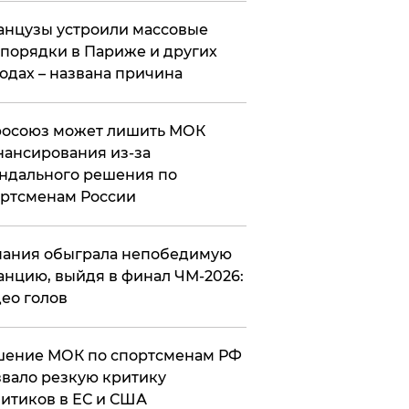
нцузы устроили массовые
порядки в Париже и других
одах – названа причина
росоюз может лишить МОК
ансирования из-за
ндального решения по
ртсменам России
ания обыграла непобедимую
нцию, выйдя в финал ЧМ-2026:
ео голов
шение МОК по спортсменам РФ
вало резкую критику
итиков в ЕС и США