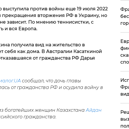
 выступила против войны еще 19 июля 2022
Фра
 бы прекращения вторжения РФ в Украину, но
бес
 не зависит. По мнению теннисистки, с
гор
ь и вся Европа.
Ев
кина получила вид на жительство в
фин
ет себя как дома. В Австралии Касаткиной
ска
отказавшаяся от гражданства РФ Дарья
спо
Исп
иалог.UA
сообщал, что дочь главы
Фра
ась от гражданства РФ и осудила войну в
вид
а из богатейших женщин Казахстана
Айдан
Ре
ссийского гражданства.
выз
пол