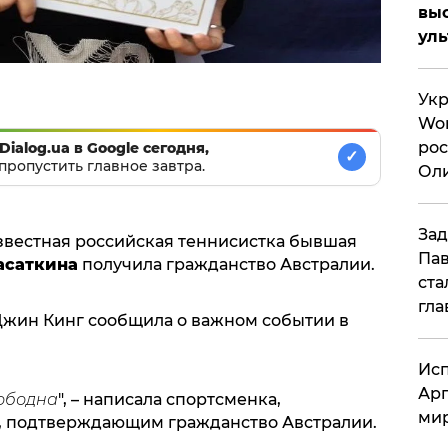
вы
ул
Укр
Wor
рос
Dialog.ua в Google сегодня,
✓
пропустить главное завтра.
Оли
си
Зад
 известная российская теннисистка бывшая
Пав
асаткина
получила гражданство Австралии.
ста
гла
Джин Кинг сообщила о важном событии в
Исп
Арг
вободна
", – написала спортсменка,
мир
м, подтверждающим гражданство Австралии.