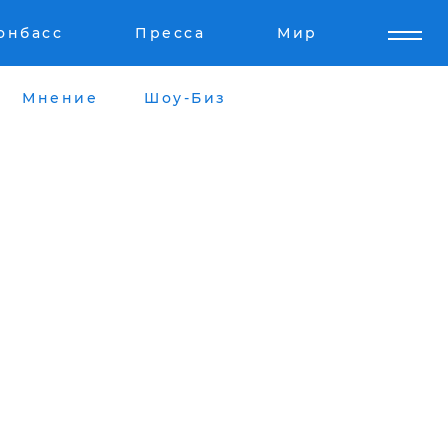
онбасс
Пресса
Мир
Мнение
Шоу-Биз