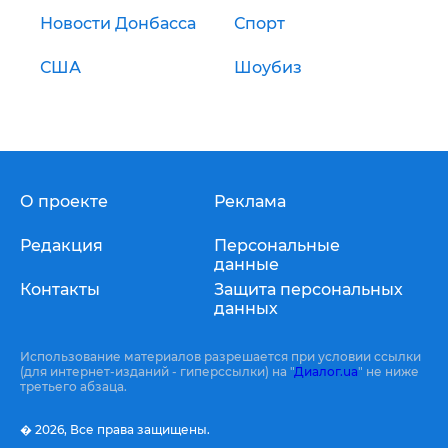
Новости Донбасса
Спорт
США
Шоубиз
О проекте
Реклама
Редакция
Персональные
данные
Контакты
Защита персональных
данных
Использование материалов разрешается при условии ссылки
(для интернет-изданий - гиперссылки) на "
Диалог.ua
" не ниже
третьего абзаца.
� 2026,
Все права защищены.