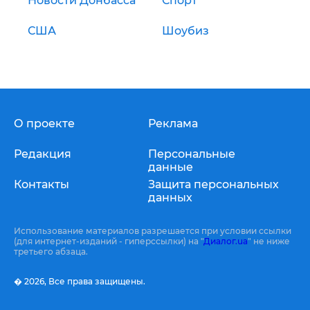
Новости Донбасса
Спорт
США
Шоубиз
О проекте
Реклама
Редакция
Персональные
данные
Контакты
Защита персональных
данных
Использование материалов разрешается при условии ссылки
(для интернет-изданий - гиперссылки) на "
Диалог.ua
" не ниже
третьего абзаца.
� 2026,
Все права защищены.