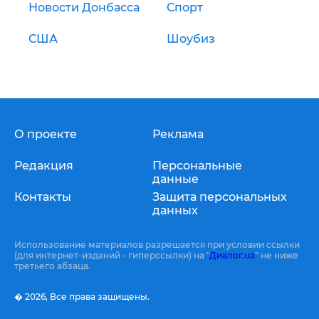
Новости Донбасса
Спорт
США
Шоубиз
О проекте
Реклама
Редакция
Персональные
данные
Контакты
Защита персональных
данных
Использование материалов разрешается при условии ссылки
(для интернет-изданий - гиперссылки) на "
Диалог.ua
" не ниже
третьего абзаца.
� 2026,
Все права защищены.