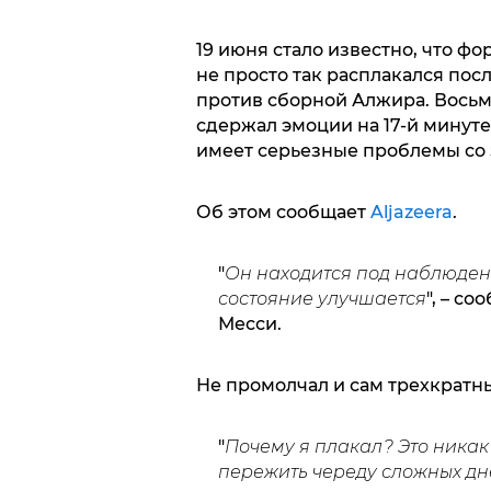
19 июня стало известно, что 
не просто так расплакался посл
против сборной Алжира. Восьм
сдержал эмоции на 17-й минуте
имеет серьезные проблемы со 
Об этом сообщает
Aljazeera
.
"
Он находится под наблюдени
состояние улучшается
", – с
Месси.
Не промолчал и сам трехкратн
"
П
очему я плакал? Это никак
пережить череду сложных дн