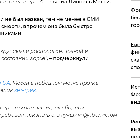
енне благодарен
", – заявил Лионель Месси.
Фра
бес
и не был назван, тем не менее в СМИ
гор
 смерти, впрочем она была быстро
нниками.
Ев
руг семьи располагает точной и
фин
 состоянии Хорхе
", – подчеркнули
ска
спо
г.UA
, Месси в победном матче против
Исп
делав
хет-трик
.
Фра
вид
 аргентинца экс-игрок сборной
требовал признать его лучшим футболистом
Ре
выз
пол