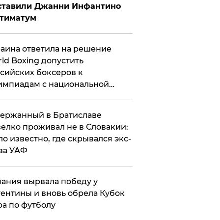
ставили Джанни Инфантино
ьтиматум
аина ответила на решение
ld Boxing допустить
сийских боксеров к
мпиадам с национальной
мволикой
ержанный в Братиславе
елко проживал не в Словакии:
ло известно, где скрывался экс-
ва УАФ
ания вырвала победу у
ентины и вновь обрела Кубок
а по футболу