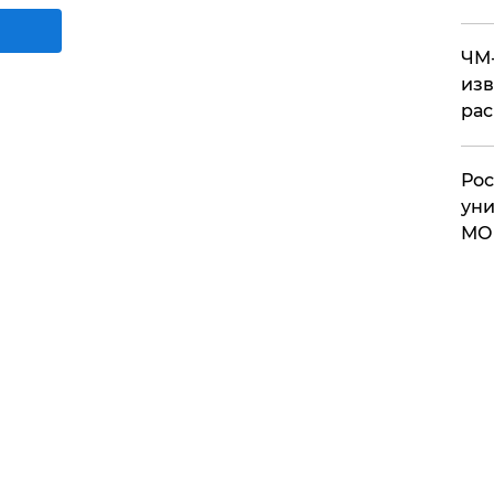
ЧМ-
изв
рас
Рос
уни
МО