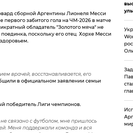
вы
ул
форвард сборной Аргентины Лионеля Месси
е первого забитого гола на ЧМ-2026 в матче
икратный обладатель "Золотого мяча" не
Укр
 поединка, поскольку его отец Хорхе Месси
Wor
здоровьем.
рос
Оли
си
Зад
ем врачей, восстанавливается, его
Пав
ообщили в официальном заявлении семьи
ста
гла
ый победитель Лиги чемпионов.
Исп
Арг
 не связано с футболом, мне пришлось
мир
ей. Меня поддержали команда и вся