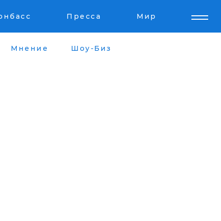
онбасс
Пресса
Мир
Мнение
Шоу-Биз