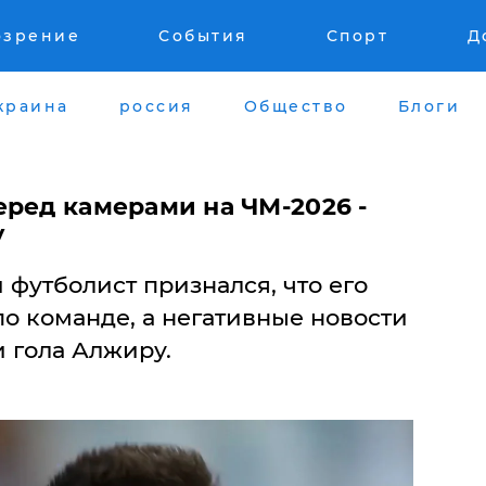
озрение
События
Спорт
Д
краина
россия
Общество
Блоги
еред камерами на ЧМ-2026 -
у
футболист признался, что его
о команде, а негативные новости
 гола Алжиру.