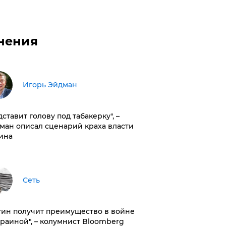
нения
Игорь Эйдман
дставит голову под табакерку", –
ман описал сценарий краха власти
ина
Сеть
тин получит преимущество в войне
краиной", – колумнист Bloomberg