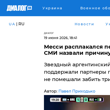
Украина
Военное об
| RU
UA
Новости
У
ДИАЛОГ
19 июня 2026, 18:41
Месси расплакался п
СМИ назвали причин
Звездный аргентинский 
поддержали партнеры п
не помешали забить три
Автор:
Павел Приходько