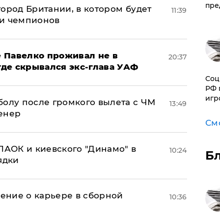
пре
ород Британии, в котором будет
11:39
ги чемпионов
 Павелко проживал не в
20:37
 где скрывался экс-глава УАФ
Соц
РФ 
игр
болу после громкого вылета с ЧМ
13:49
енер
См
ПАОК и киевского "Динамо" в
10:24
Б
ядки
ение о карьере в сборной
10:36