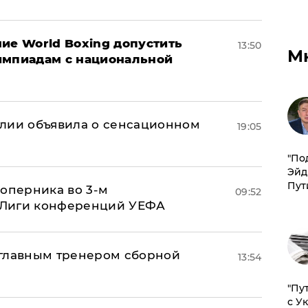
ие World Boxing допустить
13:50
М
импиадам с национальной
глии объявила о сенсационном
19:05
​"По
Эйд
Пут
соперника во 3-м
09:52
 Лиги конференций УЕФА
 главным тренером сборной
13:54
"Пу
с У