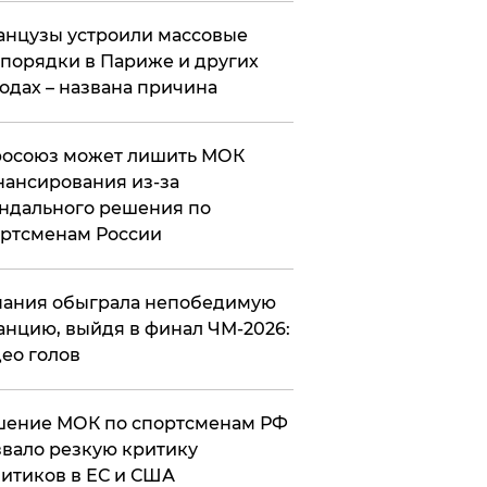
нцузы устроили массовые
порядки в Париже и других
одах – названа причина
росоюз может лишить МОК
ансирования из-за
ндального решения по
ртсменам России
ания обыграла непобедимую
нцию, выйдя в финал ЧМ-2026:
ео голов
шение МОК по спортсменам РФ
вало резкую критику
итиков в ЕС и США