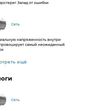
достерег Запад от ошибки
Сеть
иальную напряженность внутри
провоцирует самый неожиданный
ок
отреть ещё
логи
Сеть