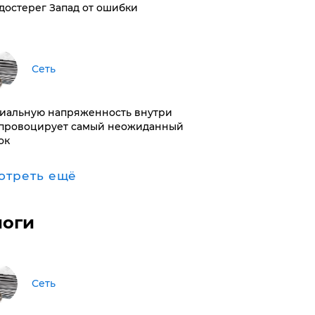
достерег Запад от ошибки
Сеть
иальную напряженность внутри
провоцирует самый неожиданный
ок
отреть ещё
логи
Сеть