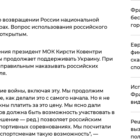
Фра
бес
о возвращении России национальной
гор
ах. Вопрос использования российского
 открытым.
Ев
ения президент МОК Кирсти Ковентри
фин
бы продолжает поддерживать Украину. При
ска
ет правильным наказывать российских
спо
ля.
Исп
ие войны, включая эту. Мы продолжим
Фра
 как делали это с самого начала. Но я не
вид
ны платить за это цену. Мы ясно дали
нов должна быть возможность участвовать в
шение — ред.) позволяет российским
Ре
спортивных соревнованиях. Мы посчитали
выз
спортсменам такую возможность", —
пол