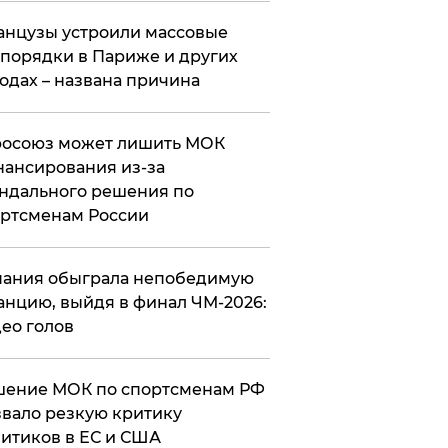
нцузы устроили массовые
порядки в Париже и других
одах – названа причина
росоюз может лишить МОК
ансирования из-за
ндального решения по
ртсменам России
ания обыграла непобедимую
нцию, выйдя в финал ЧМ-2026:
ео голов
шение МОК по спортсменам РФ
вало резкую критику
итиков в ЕС и США