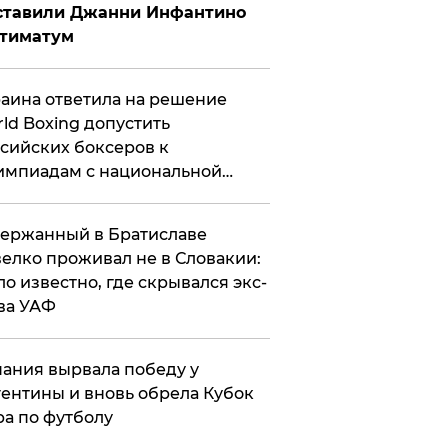
ставили Джанни Инфантино
ьтиматум
аина ответила на решение
ld Boxing допустить
сийских боксеров к
мпиадам с национальной
мволикой
ержанный в Братиславе
елко проживал не в Словакии:
ло известно, где скрывался экс-
ва УАФ
ания вырвала победу у
ентины и вновь обрела Кубок
а по футболу