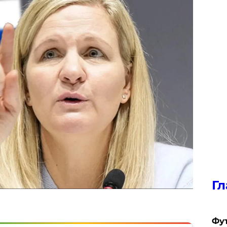
Гл
Фу