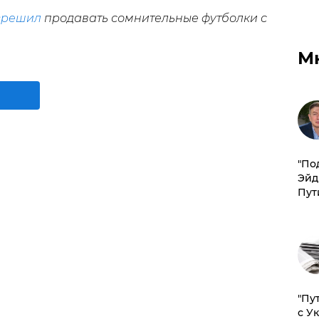
зрешил
продавать сомнительные футболки с
М
​"По
Эйд
Пут
"Пу
с У