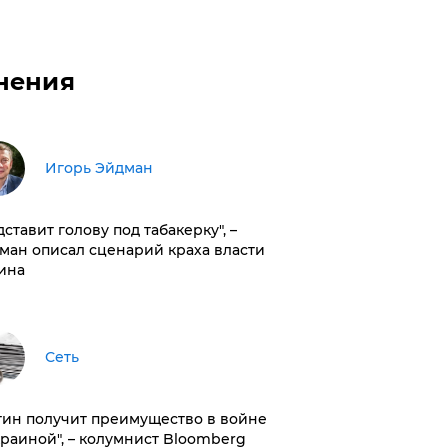
нения
Игорь Эйдман
дставит голову под табакерку", –
ман описал сценарий краха власти
ина
Сеть
тин получит преимущество в войне
краиной", – колумнист Bloomberg