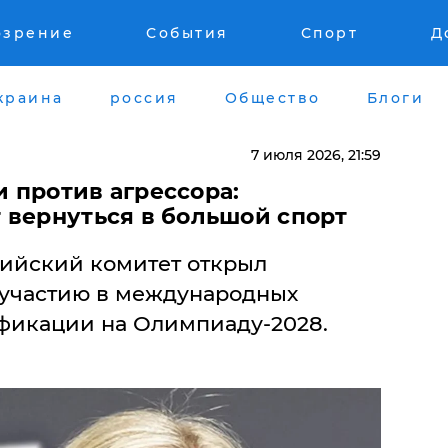
озрение
События
Спорт
Д
краина
россия
Общество
Блоги
7 июля 2026, 21:59
 против агрессора:
 вернуться в большой спорт
йский комитет открыл
 участию в международных
фикации на Олимпиаду-2028.