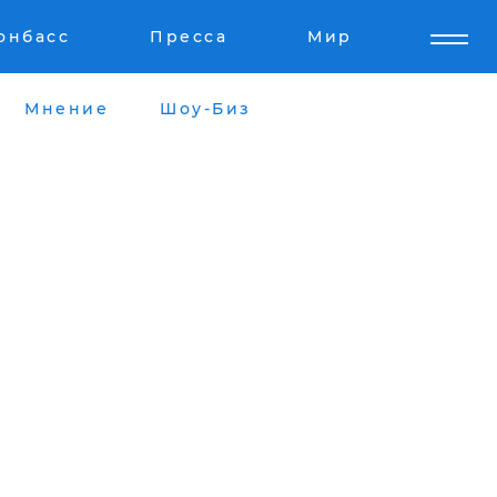
онбасс
Пресса
Мир
Мнение
Шоу-Биз