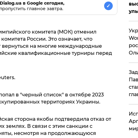
Dialog.ua в Google сегодня,
вы
✓
пропустить главное завтра.
ул
Укр
мпийского комитета (МОК) отменил
Wor
омитета России. Это означает, что
рос
т вернуться на многие международные
Оли
ийские квалификационные турниры перед
си
Зад
uters.
Пав
ста
гла
опал в "черный список" в октябре 2023
 оккупированных территориях Украины.
Исп
ская сторона якобы подтвердила отказ от
Арг
х землях. В связи с этим санкции с
мир
сняты, несмотря на продолжающуюся