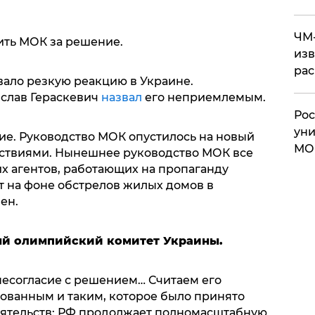
ЧМ-
ить МОК за решение.
изв
рас
ало резкую реакцию в Украине.
слав Гераскевич
назвал
его неприемлемым.
Рос
уни
е. Руководство МОК опустилось на новый
МО
йствиями. Нынешнее руководство МОК все
х агентов, работающих на пропаганду
т на фоне обстрелов жилых домов в
ен.
ый олимпийский комитет Украины.
есогласие с решением… Считаем его
ванным и таким, которое было принято
оятельств: РФ продолжает полномасштабную