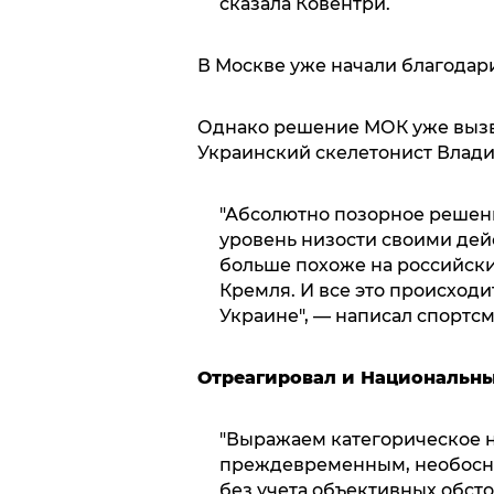
сказала Ковентри.
В Москве уже начали благодар
Однако решение МОК уже вызв
Украинский скелетонист Влади
"Абсолютно позорное решени
уровень низости своими де
больше похоже на российски
Кремля. И все это происходи
Украине", — написал спортсм
Отреагировал и Национальн
"Выражаем категорическое н
преждевременным, необосно
без учета объективных обст