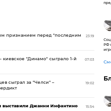
пре
ным признанием перед "последним
23:19
Соц
РФ 
игр
– киевское "Динамо" сыграло 1-й
07:03
См
Б
ев сыграл за "Челси" –
19:02
вердикт
 выставили Джанни Инфантино
15:54