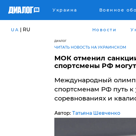
Украина
Военное об
| RU
UA
Новости
У
ДИАЛОГ
ЧИТАТЬ НОВОСТЬ НА УКРАИНСКОМ
​МОК отменил санкции
спортсмены РФ могут
Международный олимпи
спортсменам РФ путь к
соревнованиях и квали
Автор:
Татьяна Шевченко