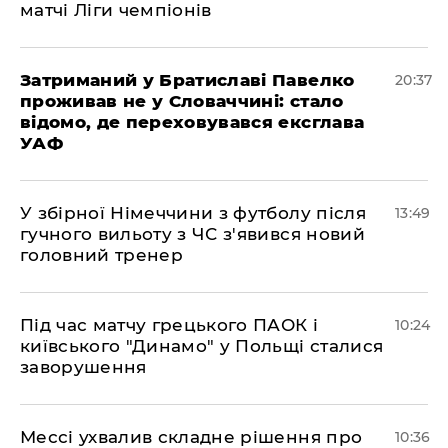
матчі Ліги чемпіонів
Затриманий у Братиславі Павелко
20:37
проживав не у Словаччині: стало
відомо, де переховувався ексглава
УАФ
У збірної Німеччини з футболу після
13:49
гучного вильоту з ЧС з'явився новий
головний тренер
Під час матчу грецького ПАОК і
10:24
київського "Динамо" у Польщі сталися
заворушення
Мессі ухвалив складне рішення про
10:36