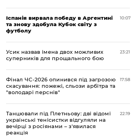
Іспанія вирвала победу в Аргентині
10:07
та знову здобула Кубок світу з
футболу
​Усик назвав імена двох можливих
23:21
суперників для прощального бою
​Фінал ЧС-2026 опинився під загрозою
17:58
скасування: пожежі, сльози арбітра та
"володарі перснів"
​Танцювали під Плетньову: дві відомі
22:19
українські тенісистки відгуляли на
вечірці з росіянами – з'явилася
реакція