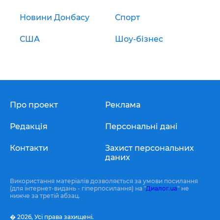
Новини Донбасу
Спорт
США
Шоу-бізнес
Про проект
Реклама
Редакція
Персональні дані
Контакти
Захист персональних
даних
Використання матеріалів дозволяється за умови посилання
(для інтернет-видань - гіперпосилання) на "
Диалог.ua
" не
нижче за третій абзац.
� 2026,
Усі права захищені.