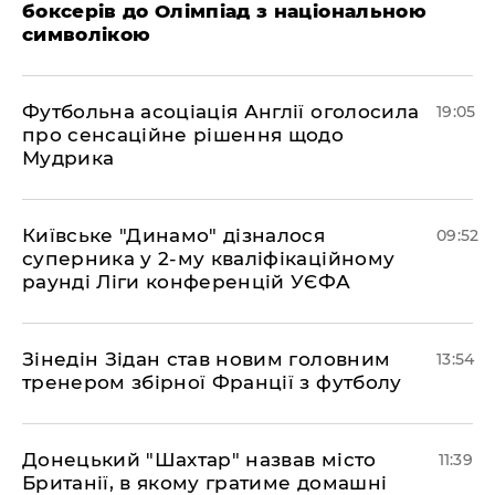
боксерів до Олімпіад з національною
символікою
​Футбольна асоціація Англії оголосила
19:05
про сенсаційне рішення щодо
Мудрика
Київське "Динамо" дізналося
09:52
суперника у 2-му кваліфікаційному
раунді Ліги конференцій УЄФА
​Зінедін Зідан став новим головним
13:54
тренером збірної Франції з футболу
Донецький "Шахтар" назвав місто
11:39
Британії, в якому гратиме домашні