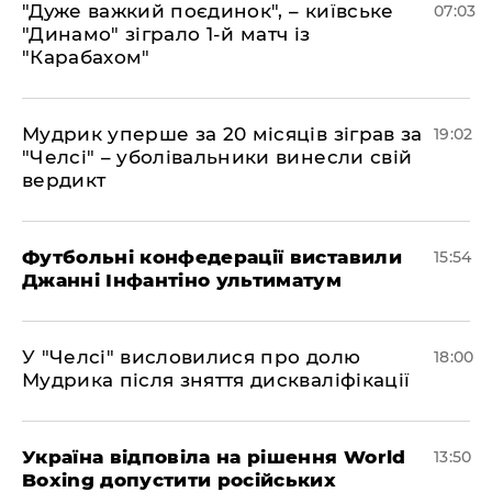
"Дуже важкий поєдинок", – київське
07:03
"Динамо" зіграло 1-й матч із
"Карабахом"
​Мудрик уперше за 20 місяців зіграв за
19:02
"Челсі" – уболівальники винесли свій
вердикт
Футбольні конфедерації виставили
15:54
Джанні Інфантіно ультиматум
У "Челсі" висловилися про долю
18:00
Мудрика після зняття дискваліфікації
Україна відповіла на рішення World
13:50
Boxing допустити російських