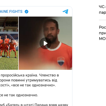
ЧС-
пар
Рос
при
МО