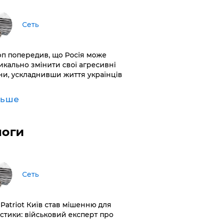
Сеть
рп попередив, що Росія може
икально змінити свої агресивні
ни, ускладнивши життя українців
льше
логи
Сеть
 Patriot Київ став мішенню для
істики: військовий експерт про