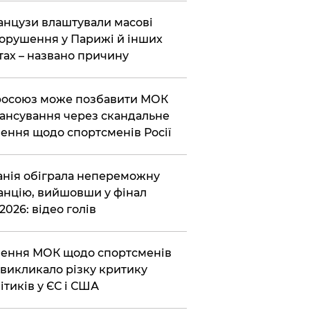
нцузи влаштували масові
орушення у Парижі й інших
тах – названо причину
осоюз може позбавити МОК
ансування через скандальне
ення щодо спортсменів Росії
анія обіграла непереможну
нцію, вийшовши у фінал
2026: відео голів
ення МОК щодо спортсменів
викликало різку критику
ітиків у ЄС і США