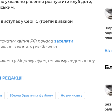
було ухвалено рішення розпустити клуб доти,
нським.
виступає у Серії С (третій дивізіон
​Ша
рад
пла
початку квітня РФ почала
заселяти
які не говорять російською.
Бі
иклав у Мережу відео, на якому видно повну
Б
РЕДАКЦІЇ!
ль
Збірна Бразилії з футболу
Новини світу
​Без
бал