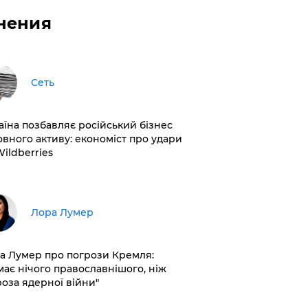
нения
Сеть
раїна позбавляє російський бізнес
овного активу: економіст про удари
Wildberries
​Лора Лумер
а Лумер про погрози Кремля:
має нічого православнішого, ніж
роза ядерної війни"