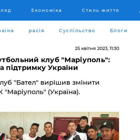
гляд
Економіка
Стиль життя
раїна
расія
Суспільство
Блоги
25 квітня 2023, 11:30
футбольний клуб "Маріуполь":
а підтримку України
клуб "Бател" вирішив змінити
"Маріуполь" (Україна).