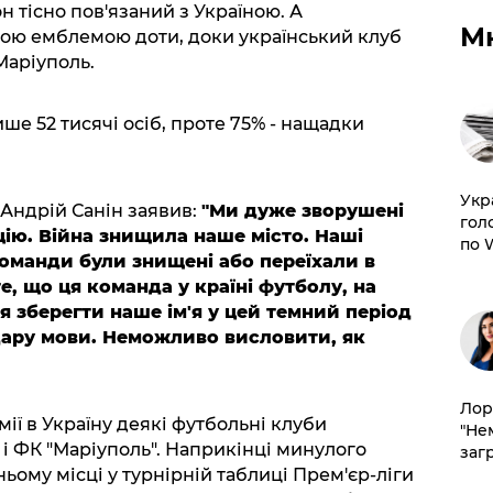
н тісно пов'язаний з Україною. А
М
вою емблемою доти, доки український клуб
Маріуполь.
ише 52 тисячі осіб, проте 75% - нащадки
​Ук
Андрій Санін заявив:
"Ми дуже зворушені
гол
кцію. Війна знищила наше місто. Наші
по 
команди були знищені або переїхали в
 те, що ця команда у країні футболу, на
ся зберегти наше ім'я у цей темний період
 дару мови. Неможливо висловити, як
Лор
мії в Україну деякі футбольні клуби
"Не
 і ФК "Маріуполь". Наприкінці минулого
заг
ьому місці у турнірній таблиці Прем'єр-ліги