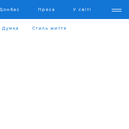
Донбас
Преса
У світі
Думка
Стиль життя