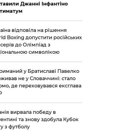
тавили Джанні Інфантіно
ьтиматум
аїна відповіла на рішення
ld Boxing допустити російських
серів до Олімпіад з
іональною символікою
риманий у Братиславі Павелко
живав не у Словаччині: стало
омо, де переховувався ексглава
Ф
анія вирвала победу в
ентині та знову здобула Кубок
ту з футболу