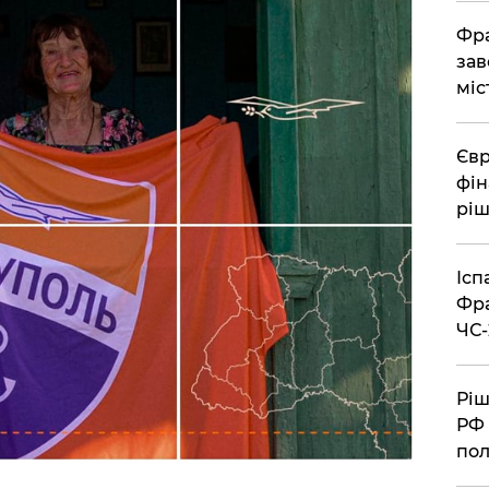
Фра
зав
міс
Євр
фін
ріш
Ісп
Фра
ЧС-
Ріш
РФ 
пол