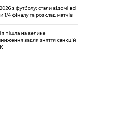
2026 з футболу: стали відомі всі
и 1/4 фіналу та розклад матчів
ія пішла на велике
ниження задля зняття санкцій
К