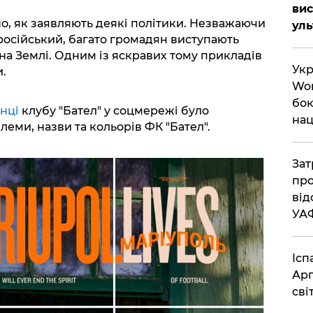
вис
но, як заявляють деякі політики. Незважаючи
ул
російський, багато громадян виступають
р на Землі. Одним із яскравих тому прикладів
Укр
.
Wor
бок
інці
клубу "Бател" у соцмережі було
нац
еми, назви та кольорів ФК "Бател".
Зат
про
від
УА
Ісп
Арг
сві