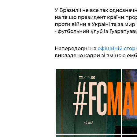
У Бразилії не все так однознач
на те що президент країни про
проти війни в Україні та за ми
- футбольний клуб із Гуарапуави
Напередодні на
офіційній стор
викладено кадри зі зміною ембл