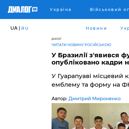
Україна
Військовий о
UA |
RU
Новини
Ук
ДІАЛОГ
ЧИТАТИ НОВИНУ РОСІЙСЬКОЮ
У Бразилії з'явився 
опубліковано кадри н
У Гуарапуаві місцевий 
емблему та форму на ФК 
Автор:
Дмитрий Мироненко