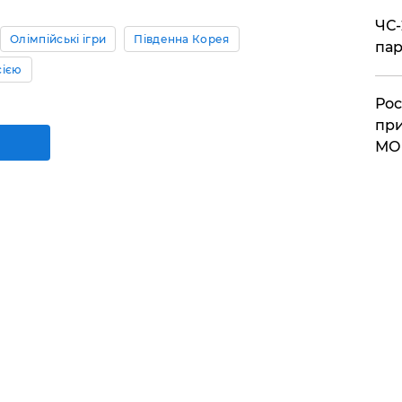
ЧС-
Олімпійські ігри
Південна Корея
пар
сією
Рос
при
МО