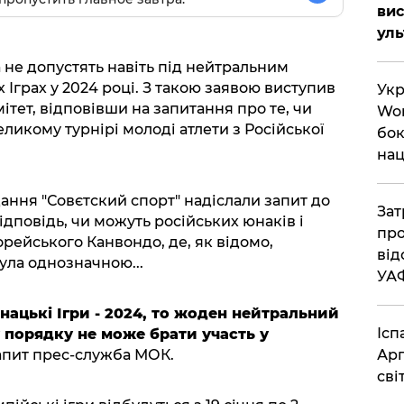
вис
ул
 не допустять навіть під нейтральним
Іграх у 2024 році. З такою заявою виступив
Укр
тет, відповівши на запитання про те, чи
Wor
еликому турнірі молоді атлети з Російської
бок
нац
ання "Совєтский спорт" надіслали запит до
Зат
дповідь, чи можуть російських юнаків і
про
рейського Канвондо, де, як відомо,
від
була однозначною...
УА
нацькі Ігри - 2024, то жоден нейтральний
Ісп
 порядку не може брати участь у
Арг
запит прес-служба МОК.
сві