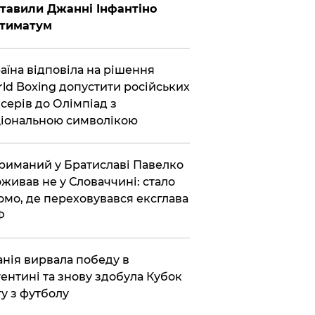
тавили Джанні Інфантіно
ьтиматум
аїна відповіла на рішення
ld Boxing допустити російських
серів до Олімпіад з
іональною символікою
риманий у Братиславі Павелко
живав не у Словаччині: стало
омо, де переховувався ексглава
Ф
анія вирвала победу в
ентині та знову здобула Кубок
ту з футболу