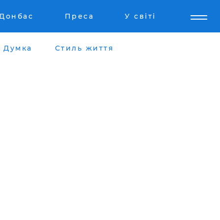
Донбас
Преса
У світі
Думка
Стиль життя