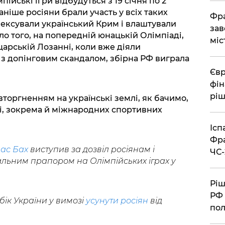
ійські ігри відбудуться з 19 січня по 2
аніше росіяни брали участь у всіх таких
Фра
 анексували український Крим і влаштували
зав
ало того, на попередній юнацькій Олімпіаді,
міс
царській Лозанні, коли вже діяли
ні з допінговим скандалом, збірна РФ виграла
Євр
фін
ріш
торгненням на українські землі, як бачимо,
ті, зокрема й міжнародних спортивних
Ісп
Фра
ас Бах
виступив за дозвіл росіянам і
ЧС-
альним прапором на Олімпійських іграх у
Ріш
РФ 
 бік України у вимозі
усунути росіян
від
пол