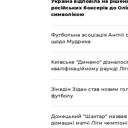
Україна відповіла на рішен
російських боксерів до Ол
символікою
​Футбольна асоціація Англі
щодо Мудрика
Київське "Динамо" дізналос
кваліфікаційному раунді Л
​Зінедін Зідан став новим г
футболу
Донецький "Шахтар" назвав 
домашні матчі Ліги чемпіоні