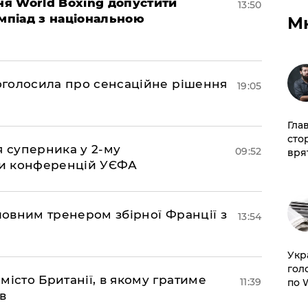
ня World Boxing допустити
13:50
імпіад з національною
М
ї оголосила про сенсаційне рішення
19:05
Гла
сто
я суперника у 2-му
09:52
врят
іги конференцій УЄФА
оловним тренером збірної Франції з
13:54
​Ук
гол
місто Британії, в якому гратиме
11:39
по 
в