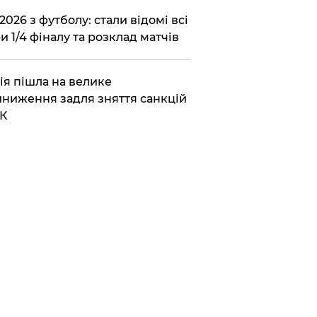
2026 з футболу: стали відомі всі
и 1/4 фіналу та розклад матчів
ія пішла на велике
ниження задля зняття санкцій
К