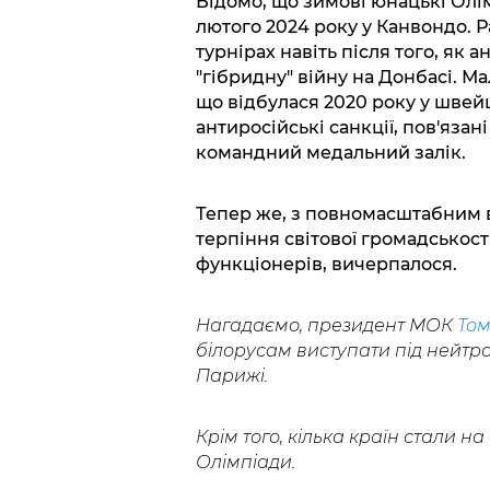
Відомо, що зимові юнацькі Олімп
лютого 2024 року у Канвондо. Р
турнірах навіть після того, як
"гібридну" війну на Донбасі. М
що відбулася 2020 року у швей
антиросійські санкції, пов'яза
командний медальний залік.
Тепер же, з повномасштабним в
терпіння світової громадськос
функціонерів, вичерпалося.
Нагадаємо, президент МОК
Том
білорусам виступати під нейтр
Парижі.
Крім того, кілька країн стали на
Олімпіади.