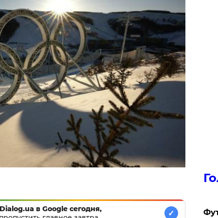
Го
Dialog.ua в Google сегодня,
Фут
✓
пропустить главное завтра.