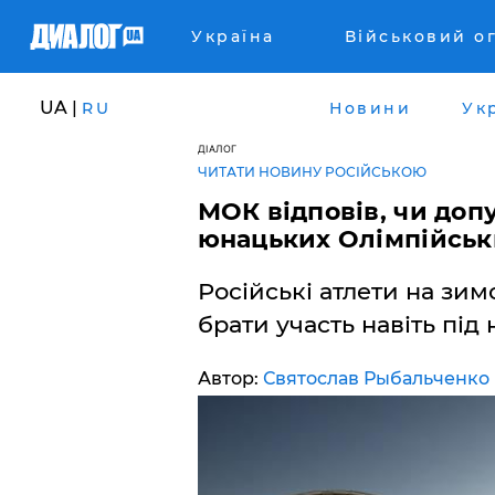
Україна
Військовий о
UA |
RU
Новини
Ук
ДІАЛОГ
ЧИТАТИ НОВИНУ РОСІЙСЬКОЮ
МОК відповів, чи доп
юнацьких Олімпійськи
Російські атлети на зим
брати участь навіть пі
Автор:
Святослав Рыбальченко