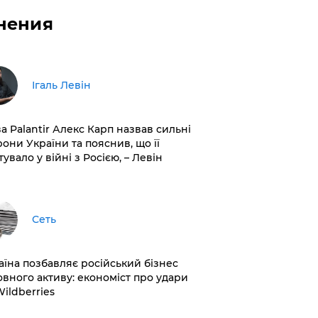
нения
Ігаль Левін
ва Palantir Алекс Карп назвав сильні
рони України та пояснив, що її
увало у війні з Росією, – Левін
Сеть
раїна позбавляє російський бізнес
овного активу: економіст про удари
Wildberries