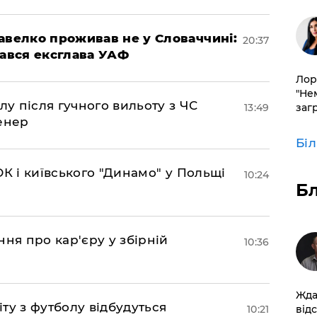
авелко проживав не у Словаччині:
20:37
вався ексглава УАФ
Лор
"Не
лу після гучного вильоту з ЧС
заг
13:49
енер
Бі
К і київського "Динамо" у Польщі
10:24
Б
ня про кар'єру у збірній
10:36
Жда
іту з футболу відбудуться
від
10:21