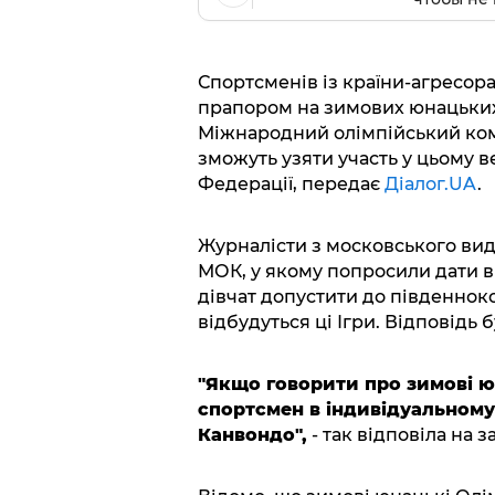
Спортсменів із країни-агресора
прапором на зимових юнацьких 
Міжнародний олімпійський комі
зможуть узяти участь у цьому в
Федерації, передає
Діалог.UA
.
Журналісти з московського вид
МОК, у якому попросили дати ві
дівчат допустити до південноко
відбудуться ці Ігри. Відповідь 
"Якщо говорити про зимові ю
спортсмен в індивідуальному
Канвондо",
- так відповіла на 