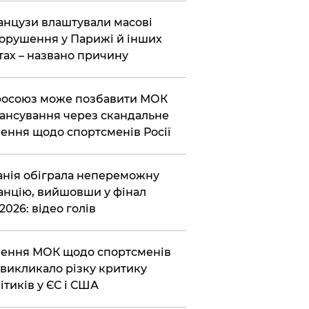
нцузи влаштували масові
орушення у Парижі й інших
тах – названо причину
осоюз може позбавити МОК
ансування через скандальне
ення щодо спортсменів Росії
анія обіграла непереможну
нцію, вийшовши у фінал
2026: відео голів
ення МОК щодо спортсменів
викликало різку критику
ітиків у ЄС і США