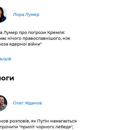
​Лора Лумер
а Лумер про погрози Кремля:
має нічого православнішого, ніж
роза ядерної війни"
льше
логи
Олег Жданов
нов розповів, як Путін намагається
строчити "приліт чорного лебедя",