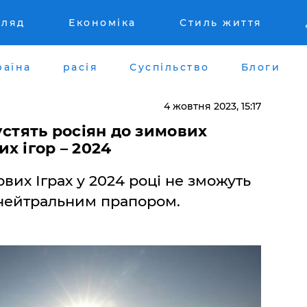
гляд
Економіка
Стиль життя
раїна
расія
Суспільство
Блоги
4 жовтня 2023, 15:17
устять росіян до зимових
х ігор – 2024
ових Іграх у 2024 році не зможуть
д нейтральним прапором.