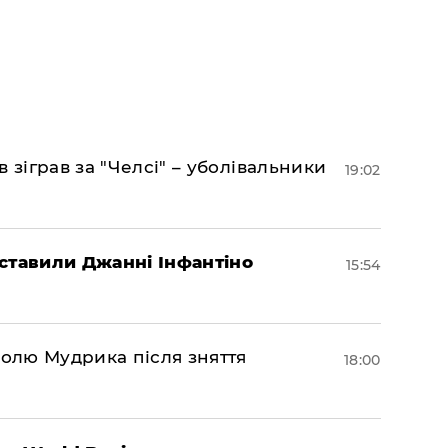
 зіграв за "Челсі" – уболівальники
19:02
ставили Джанні Інфантіно
15:54
долю Мудрика після зняття
18:00