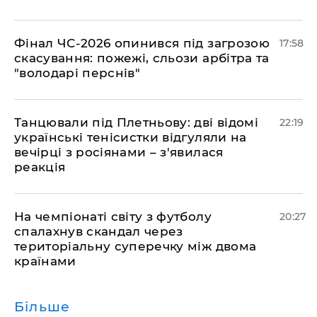
​Фінал ЧС-2026 опинився під загрозою
17:58
скасування: пожежі, сльози арбітра та
"володарі перснів"
​Танцювали під Плетньову: дві відомі
22:19
українські тенісистки відгуляли на
вечірці з росіянами – з'явилася
реакція
​На чемпіонаті світу з футболу
20:27
спалахнув скандал через
територіальну суперечку між двома
країнами
Більше