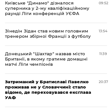
Київське "Динамо" дізналося
09:52
суперника у 2-му кваліфікаційному
раунді Ліги конференцій УЄФА
​Зінедін Зідан став новим головним
13:54
тренером збірної Франції з футболу
Донецький "Шахтар" назвав місто
11:39
Британії, в якому гратиме домашні
матчі Ліги чемпіонів
Затриманий у Братиславі Павелко
20:37
проживав не у Словаччині: стало
відомо, де переховувався ексглава
УАФ