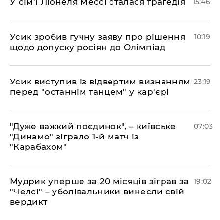
У сім'ї Ліонеля Мессі сталася трагедія
15:46
Усик зробив гучну заяву про рішення
10:19
щодо допуску росіян до Олімпіад
​Усик виступив із відвертим визнанням
23:19
перед "останнім танцем" у кар'єрі
"Дуже важкий поєдинок", – київське
07:03
"Динамо" зіграло 1-й матч із
"Карабахом"
​Мудрик уперше за 20 місяців зіграв за
19:02
"Челсі" – уболівальники винесли свій
вердикт