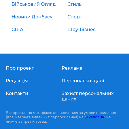
Військовий Огляд
Стиль
Новини Донбасу
Спорт
США
Шоу-бізнес
Про проект
Реклама
Редакція
Персональні дані
Контакти
Захист персональних
даних
Використання матеріалів дозволяється за умови посилання
(для інтернет-видань - гіперпосилання) на "
Диалог.ua
" не
нижче за третій абзац.