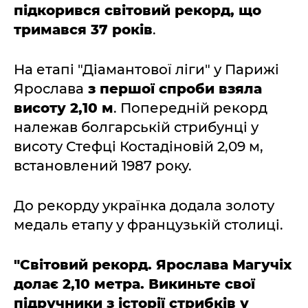
підкорився світовий рекорд, що
тримався 37 років
.
На етапі "Діамантової ліги" у Парижі
Ярослава
з першої спроби взяла
висоту 2,10 м
. Попередній рекорд
належав болгарській стрибунці у
висоту Стефці Костадіновій 2,09 м,
встановлений 1987 року.
До рекорду українка додала золоту
медаль етапу у французькій столиці.
"Світовий рекорд. Ярослава Магучіх
долає 2,10 метра. Викиньте свої
підручники з історії стрибків у