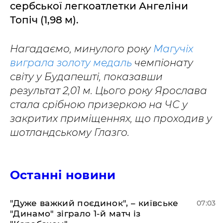
сербської легкоатлетки Ангеліни
Топіч (1,98 м).
Нагадаємо, минулого року
Магучіх
виграла золоту медаль
чемпіонату
світу у Будапешті, показавши
результат 2,01 м. Цього року Ярослава
стала срібною призеркою на ЧС у
закритих приміщеннях, що проходив у
шотландському Глазго.
Останні новини
"Дуже важкий поєдинок", – київське
07:03
"Динамо" зіграло 1-й матч із