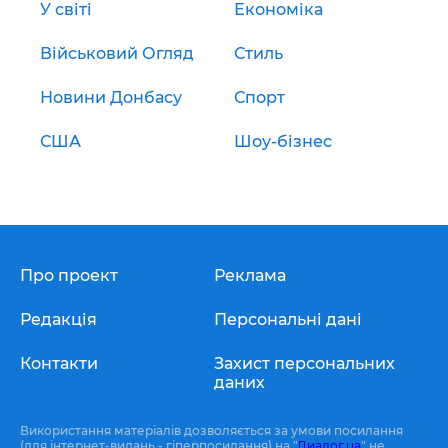
У світі
Економіка
Військовий Огляд
Стиль
Новини Донбасу
Спорт
США
Шоу-бізнес
Про проект
Реклама
Редакція
Персональні дані
Контакти
Захист персональних
даних
Використання матеріалів дозволяється за умови посилання
(для інтернет-видань - гіперпосилання) на "
Диалог.ua
" не