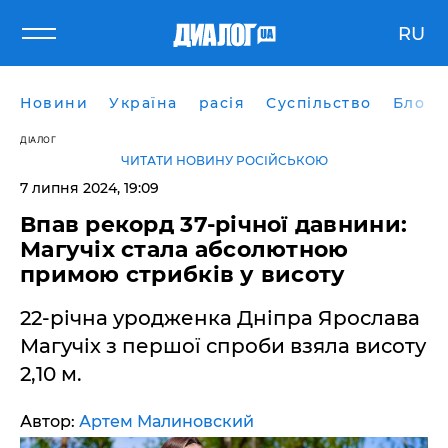
RU
Новини
Україна
расія
Суспільство
Блоги
ДІАЛОГ
ЧИТАТИ НОВИНУ РОСІЙСЬКОЮ
7 липня 2024, 19:09
Впав рекорд 37-річної давнини:
Магучіх стала абсолютною
примою стрибків у висоту
22-річна уродженка Дніпра Ярослава
Магучіх з першої спроби взяла висоту
2,10 м.
Автор:
Артем Малиновский