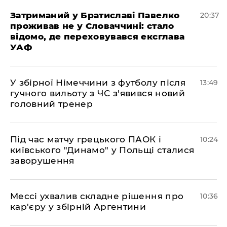
Затриманий у Братиславі Павелко
20:37
проживав не у Словаччині: стало
відомо, де переховувався ексглава
УАФ
У збірної Німеччини з футболу після
13:49
гучного вильоту з ЧС з'явився новий
головний тренер
Під час матчу грецького ПАОК і
10:24
київського "Динамо" у Польщі сталися
заворушення
Мессі ухвалив складне рішення про
10:36
кар'єру у збірній Аргентини