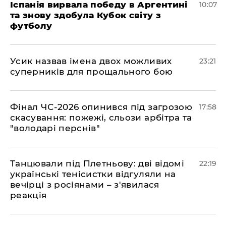
Іспанія вирвала победу в Аргентині
10:07
та знову здобула Кубок світу з
футболу
​Усик назвав імена двох можливих
23:21
суперників для прощального бою
​Фінал ЧС-2026 опинився під загрозою
17:58
скасування: пожежі, сльози арбітра та
"володарі перснів"
​Танцювали під Плетньову: дві відомі
22:19
українські тенісистки відгуляли на
вечірці з росіянами – з'явилася
реакція