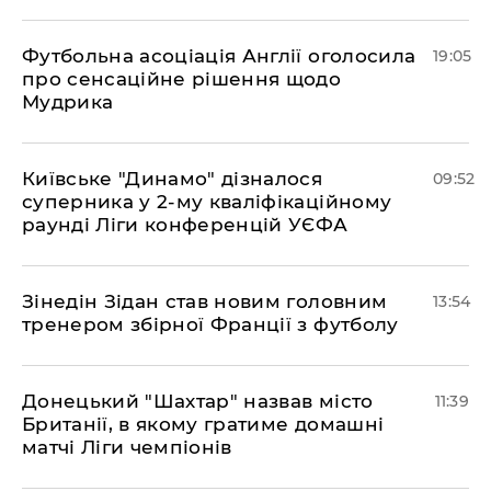
​Футбольна асоціація Англії оголосила
19:05
про сенсаційне рішення щодо
Мудрика
Київське "Динамо" дізналося
09:52
суперника у 2-му кваліфікаційному
раунді Ліги конференцій УЄФА
​Зінедін Зідан став новим головним
13:54
тренером збірної Франції з футболу
Донецький "Шахтар" назвав місто
11:39
Британії, в якому гратиме домашні
матчі Ліги чемпіонів