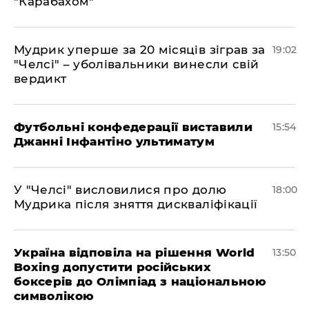
"Карабахом"
​Мудрик уперше за 20 місяців зіграв за
19:02
"Челсі" – уболівальники винесли свій
вердикт
Футбольні конфедерації виставили
15:54
Джанні Інфантіно ультиматум
У "Челсі" висловилися про долю
18:00
Мудрика після зняття дискваліфікації
Україна відповіла на рішення World
13:50
Boxing допустити російських
боксерів до Олімпіад з національною
символікою