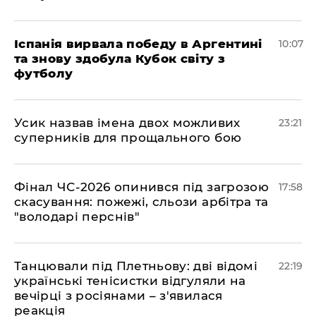
Іспанія вирвала победу в Аргентині
10:07
та знову здобула Кубок світу з
футболу
​Усик назвав імена двох можливих
23:21
суперників для прощального бою
​Фінал ЧС-2026 опинився під загрозою
17:58
скасування: пожежі, сльози арбітра та
"володарі перснів"
​Танцювали під Плетньову: дві відомі
22:19
українські тенісистки відгуляли на
вечірці з росіянами – з'явилася
реакція