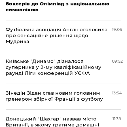
боксерів до Олімпіад з національною
символікою
​Футбольна асоціація Англії оголосила
19:05
про сенсаційне рішення щодо
Мудрика
Київське "Динамо" дізналося
09:52
суперника у 2-му кваліфікаційному
раунді Ліги конференцій УЄФА
​Зінедін Зідан став новим головним
13:54
тренером збірної Франції з футболу
Донецький "Шахтар" назвав місто
11:39
Британії, в якому гратиме домашні