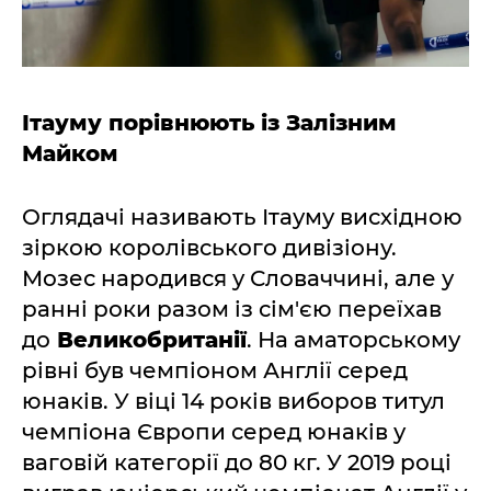
Ітауму порівнюють із Залізним
Майком
Оглядачі називають Ітауму висхідною
зіркою королівського дивізіону.
Мозес народився у Словаччині, але у
ранні роки разом із сім'єю переїхав
до
Великобританії
. На аматорському
рівні був чемпіоном Англії серед
юнаків. У віці 14 років виборов титул
чемпіона Європи серед юнаків у
ваговій категорії до 80 кг. У 2019 році