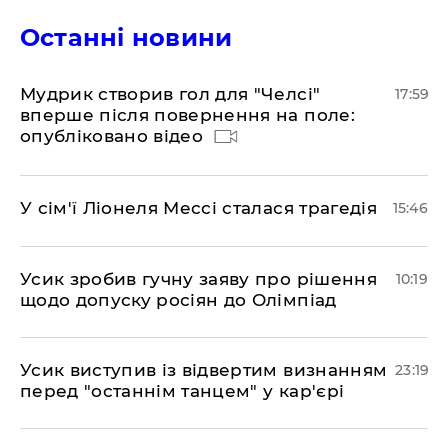
Останні новини
Мудрик створив гол для "Челсі"
17:59
вперше після повернення на поле:
опубліковано відео
У сім'ї Ліонеля Мессі сталася трагедія
15:46
Усик зробив гучну заяву про рішення
10:19
щодо допуску росіян до Олімпіад
​Усик виступив із відвертим визнанням
23:19
перед "останнім танцем" у кар'єрі