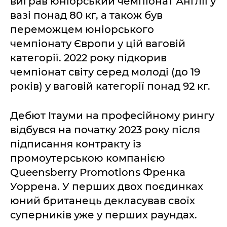
виграв юніорський чемпіонат Англії у
вазі понад 80 кг, а також був
переможцем юніорського
чемпіонату Європи у цій ваговій
категорії. 2022 року підкорив
чемпіонат світу серед молоді (до 19
років) у ваговій категорії понад 92 кг.
Дебют Ітауми на професійному рингу
відбувся на початку 2023 року після
підписання контракту із
промоутерською компанією
Queensberry Promotions Френка
Уоррена. У перших двох поєдинках
юний британець декласував своїх
суперників уже у перших раундах.