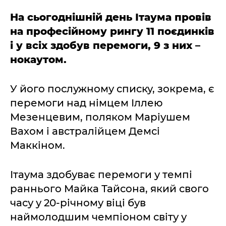
На сьогоднішній день Ітаума провів
на професійному рингу 11 поєдинків
і у всіх здобув перемоги, 9 з них –
нокаутом.
У його послужному списку, зокрема, є
перемоги над німцем Іллею
Мезенцевим, поляком Маріушем
Вахом і австралійцем Демсі
Маккіном.
Ітаума здобуває перемоги у темпі
раннього Майка Тайсона, який свого
часу у 20-річному віці був
наймолодшим чемпіоном світу у