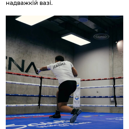
надважкій вазі.