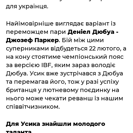
для українця.
Найімовірніше виглядає варіант із
переможцем пари
Деніел Дюбуа -
Джозеф Паркер
. Бій між цими
суперниками відбудеться 22 лютого, а
на кону стоятиме чемпіонський пояс
за версією IBF, яким зараз володіє
Дюбуа. Усик вже зустрічався з Дюбуа
та перемагав його, тож у разі успіху
британця у лютневому поєдинку на
нього може чекати реванш із нашим
співвітчизником.
Для Усика знайшли молодого
таланта