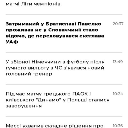
матчі Ліги чемпіонів
Затриманий у Братиславі Павелко
20:37
проживав не у Словаччині: стало
відомо, де переховувався ексглава
УАФ
У збірної Німеччини з футболу після
13:49
гучного вильоту з ЧС з'явився новий
головний тренер
Під час матчу грецького ПАОК і
10:24
київського "Динамо" у Польщі сталися
заворушення
Мессі ухвалив складне рішення про
10:36