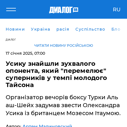
RU
Новини
Україна
расія
Суспільство
Блоги
ДІАЛОГ
ЧИТАТИ НОВИНУ РОСІЙСЬКОЮ
17 січня 2025, 07:00
Усику знайшли зухвалого
опонента, який "перемелює"
суперників у темпі молодого
Тайсона
Організатор вечорів боксу Турки Аль
аш-Шейх задумав звести Олександра
Усика із британцем Мозесом Ітаумою.
Автор:
Артем Малиновский