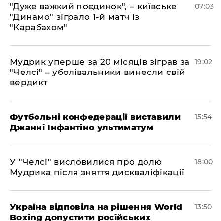
"Дуже важкий поєдинок", – київське
07:03
"Динамо" зіграло 1-й матч із
"Карабахом"
​Мудрик уперше за 20 місяців зіграв за
19:02
"Челсі" – уболівальники винесли свій
вердикт
Футбольні конфедерації виставили
15:54
Джанні Інфантіно ультиматум
У "Челсі" висловилися про долю
18:00
Мудрика після зняття дискваліфікації
Україна відповіла на рішення World
13:50
Boxing допустити російських