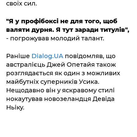
своїх сил.
"Я у профібоксі не для того, щоб
валяти дурня. Я тут заради титулів",
- погрожував молодий талант.
Раніше
Dialog.UA
повідомляв, що
австралієць Джей Опетайя також
розглядається як один з можливих
майбутніх суперників Усика.
Нещодавно він у яскравому стилі
нокаутував новозеландця Девіда
Ньіку.