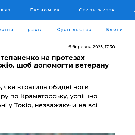
гляд
Економіка
Стиль життя
раїна
расія
Суспільство
Блоги
6 березня 2025, 17:30
 Степаненко на протезах
окіо, щоб допомогти ветерану
, яка втратила обидві ноги
ару по Краматорську, успішно
ні у Токіо, незважаючи на всі