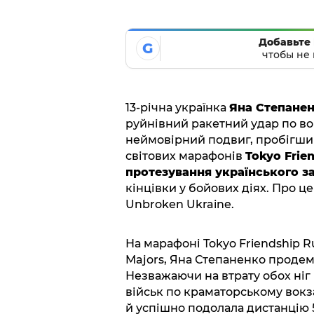
Добавьте 
G
чтобы не 
13-річна українка
Яна Степане
руйнівний ракетний удар по во
неймовірний подвиг, пробігш
світових марафонів
Tokyo Frie
протезування українського за
кінцівки у бойових діях. Про ц
Unbroken Ukraine.
На марафоні Tokyo Friendship R
Majors, Яна Степаненко продем
Незважаючи на втрату обох ніг
військ по краматорському вокзал
й успішно подолала дистанцію 5