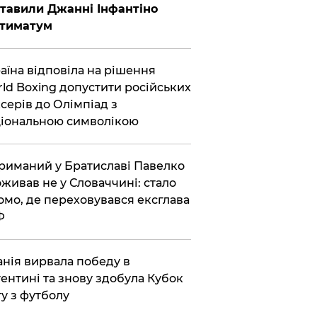
тавили Джанні Інфантіно
ьтиматум
аїна відповіла на рішення
ld Boxing допустити російських
серів до Олімпіад з
іональною символікою
риманий у Братиславі Павелко
живав не у Словаччині: стало
омо, де переховувався ексглава
Ф
анія вирвала победу в
ентині та знову здобула Кубок
ту з футболу