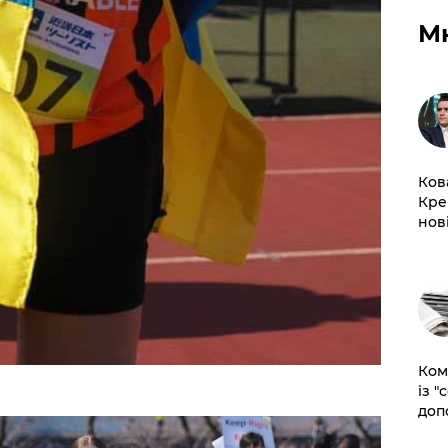
М
Ков
Кре
нов
Ком
із "
доп