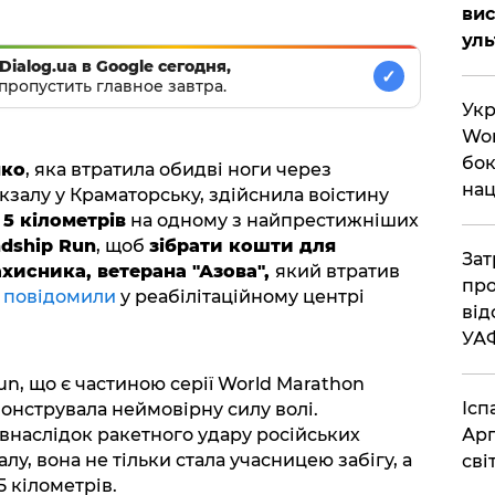
вис
ул
Dialog.ua в Google сегодня,
✓
пропустить главное завтра.
Укр
Wor
бок
нко
, яка втратила обидві ноги через
нац
кзалу у Краматорську, здійснила воістину
и
5 кілометрів
на одному з найпрестижніших
ndship Run
, щоб
зібрати кошти для
Зат
хисника, ветерана "Азова",
який втратив
про
е
повідомили
у реабілітаційному центрі
від
УА
un, що є частиною серії World Marathon
Ісп
онструвала неймовірну силу волі.
Арг
 внаслідок ракетного удару російських
у, вона не тільки стала учасницею забігу, а
сві
 кілометрів.