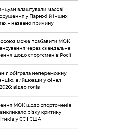
нцузи влаштували масові
орушення у Парижі й інших
тах – названо причину
осоюз може позбавити МОК
ансування через скандальне
ення щодо спортсменів Росії
анія обіграла непереможну
нцію, вийшовши у фінал
2026: відео голів
ення МОК щодо спортсменів
викликало різку критику
ітиків у ЄС і США