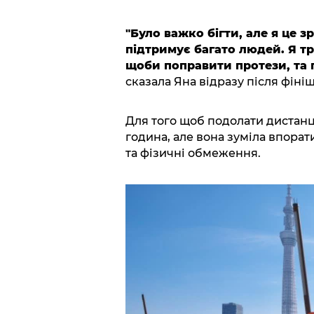
"Було важко бігти, але я це з
підтримує багато людей. Я тр
щоби поправити протези, та 
сказала Яна відразу після фініш
Для того щоб подолати дистанці
година, але вона зуміла впора
та фізичні обмеження.