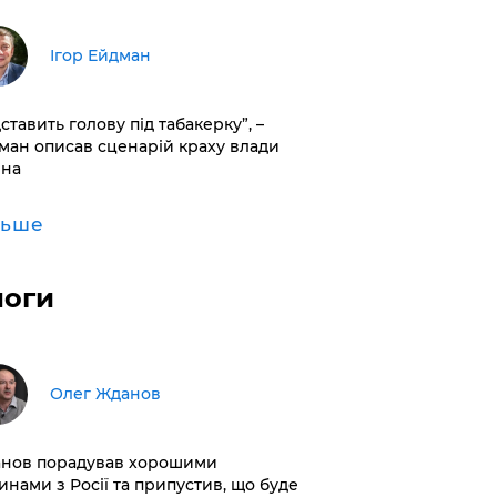
Ігор Ейдман
дставить голову під табакерку”, –
ман описав сценарій краху влади
іна
льше
логи
Олег Жданов
нов порадував хорошими
инами з Росії та припустив, що буде