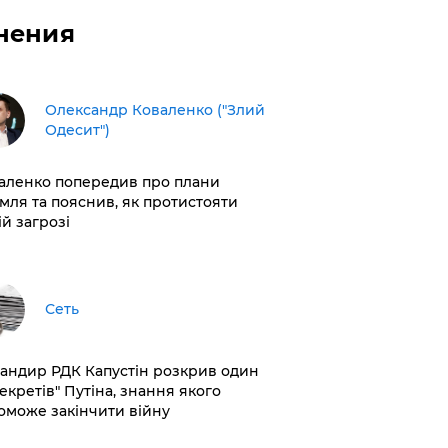
нения
Олександр Коваленко ("Злий
Одесит")
аленко попередив про плани
мля та пояснив, як протистояти
ій загрозі
Сеть
андир РДК Капустін розкрив один
секретів" Путіна, знання якого
оможе закінчити війну