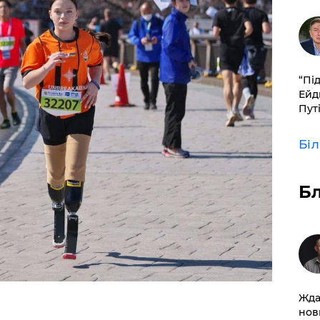
​“Пі
Ейд
Пут
Бі
Б
Жда
нов