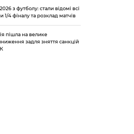
2026 з футболу: стали відомі всі
и 1/4 фіналу та розклад матчів
ія пішла на велике
ниження задля зняття санкцій
К