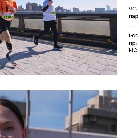
ЧС-
пар
Рос
при
МО