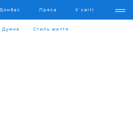
Донбас
Преса
У світі
Думка
Стиль життя