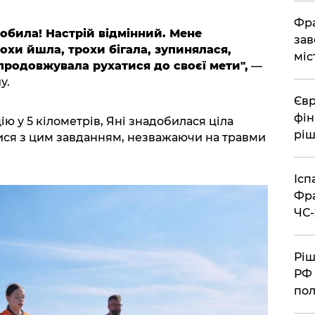
Фра
робила! Настрій відмінний. Мене
зав
охи йшла, трохи бігала, зупинялася,
міс
продовжувала рухатися до своєї мети",
—
у.
Євр
фін
ю у 5 кілометрів, Яні знадобилася ціла
ріш
тися з цим завданням, незважаючи на травми
Ісп
Фра
ЧС-
Ріш
РФ 
пол