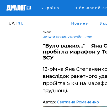
Україна
Військовий о
UA |
RU
Новини
Ук
ДІАЛОГ
ЧИТАТИ НОВИНУ РОСІЙСЬКОЮ
"Було важко..." – Яна
пробігла марафон у Т
ЗСУ
13-річна Яна Степаненко
внаслідок ракетного уд
пробігла 5 км на марафо
труднощі.
Автор:
Светлана Романенко