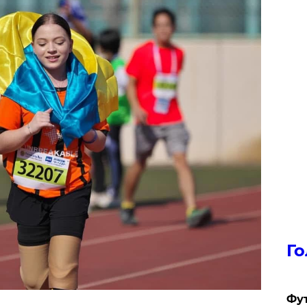
Го
Фут