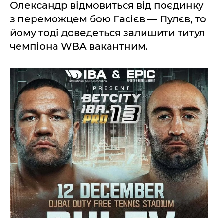
Олександр відмовиться від поєдинку
з переможцем бою Гасієв — Пулєв, то
йому тоді доведеться залишити титул
чемпіона WBA вакантним.