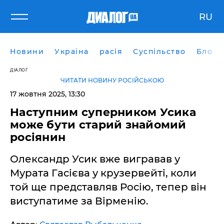
RU
Новини
Україна
расія
Суспільство
Блоги
ДІАЛОГ
ЧИТАТИ НОВИНУ РОСІЙСЬКОЮ
17 жовтня 2025, 13:30
Наступним суперником Усика
може бути старий знайомий
росіянин
Олександр Усик вже вигравав у
Мурата Гасієва у крузервейті, коли
той ще представляв Росію, тепер він
виступатиме за Вірменію.