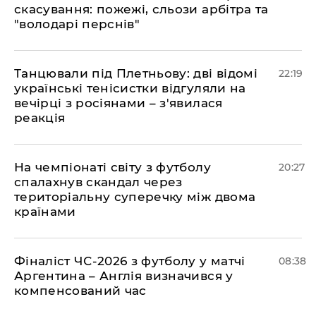
скасування: пожежі, сльози арбітра та
"володарі перснів"
​Танцювали під Плетньову: дві відомі
22:19
українські тенісистки відгуляли на
вечірці з росіянами – з'явилася
реакція
​На чемпіонаті світу з футболу
20:27
спалахнув скандал через
територіальну суперечку між двома
країнами
Фіналіст ЧС-2026 з футболу у матчі
08:38
Аргентина – Англія визначився у
компенсований час