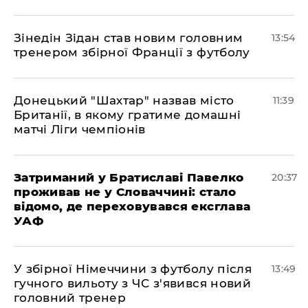
​Зінедін Зідан став новим головним
13:54
тренером збірної Франції з футболу
Донецький "Шахтар" назвав місто
11:39
Британії, в якому гратиме домашні
матчі Ліги чемпіонів
Затриманий у Братиславі Павелко
20:37
проживав не у Словаччині: стало
відомо, де переховувався ексглава
УАФ
У збірної Німеччини з футболу після
13:49
гучного вильоту з ЧС з'явився новий
головний тренер