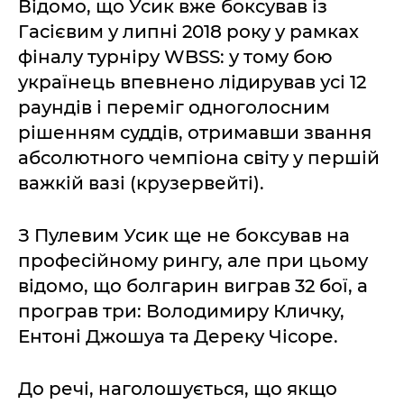
Відомо, що Усик вже боксував із
Гасієвим у липні 2018 року у рамках
фіналу турніру WBSS: у тому бою
українець впевнено лідирував усі 12
раундів і переміг одноголосним
рішенням суддів, отримавши звання
абсолютного чемпіона світу у першій
важкій вазі (крузервейті).
З Пулевим Усик ще не боксував на
професійному рингу, але при цьому
відомо, що болгарин виграв 32 бої, а
програв три: Володимиру Кличку,
Ентоні Джошуа та Дереку Чісоре.
До речі, наголошується, що якщо