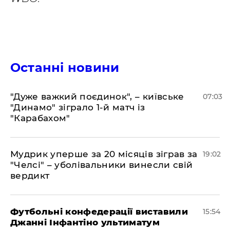
Останні новини
"Дуже важкий поєдинок", – київське
07:03
"Динамо" зіграло 1-й матч із
"Карабахом"
​Мудрик уперше за 20 місяців зіграв за
19:02
"Челсі" – уболівальники винесли свій
вердикт
Футбольні конфедерації виставили
15:54
Джанні Інфантіно ультиматум