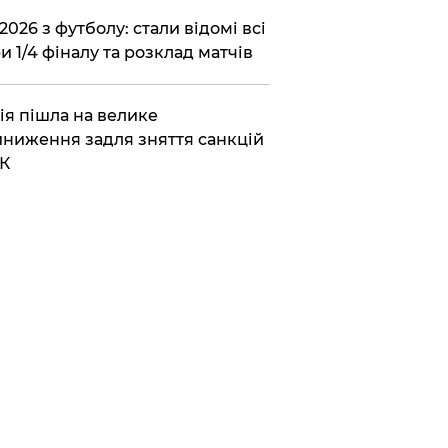
2026 з футболу: стали відомі всі
и 1/4 фіналу та розклад матчів
ія пішла на велике
ниження задля зняття санкцій
К