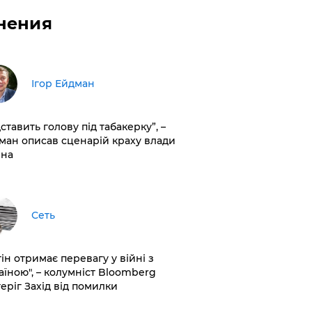
нения
Ігор Ейдман
дставить голову під табакерку”, –
ман описав сценарій краху влади
іна
Сеть
ін отримає перевагу у війні з
аїною", – колумніст Bloomberg
теріг Захід від помилки