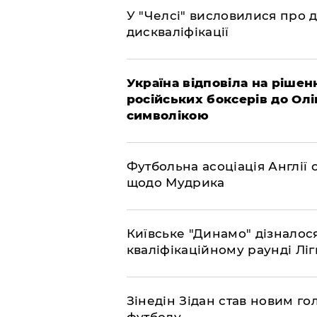
У "Челсі" висловилися про 
дискваліфікації
Україна відповіла на рішен
російських боксерів до Ол
символікою
​Футбольна асоціація Англі
щодо Мудрика
Київське "Динамо" дізналос
кваліфікаційному раунді Л
​Зінедін Зідан став новим г
футболу