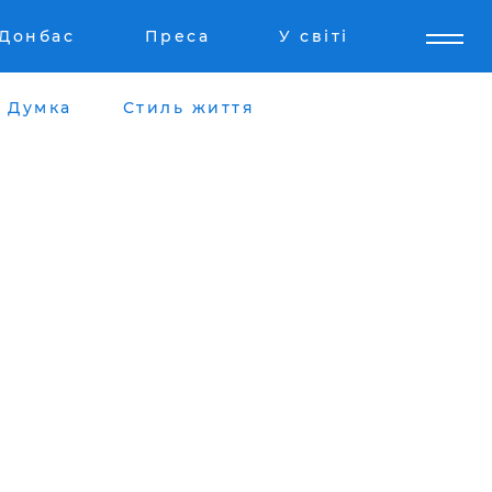
Донбас
Преса
У світі
Думка
Стиль життя