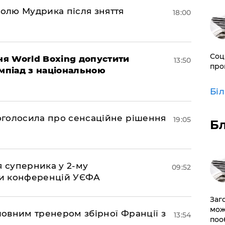
долю Мудрика після зняття
18:00
Соц
ня World Boxing допустити
13:50
про
імпіад з національною
Бі
ї оголосила про сенсаційне рішення
19:05
Б
я суперника у 2-му
09:52
іги конференцій УЄФА
Заг
мож
оловним тренером збірної Франції з
13:54
поо