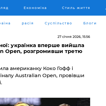
гляд
Економіка
Стиль життя
раїна
расія
Суспільство
Блоги
27 січня 2026, 15:56
ної: українка вперше вийшла
ian Open, розгромивши третю
мила американку Коко Гофф і
налу Australian Open, провівши
.