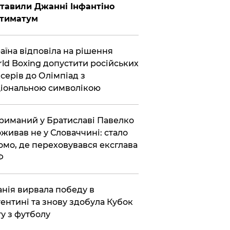
тавили Джанні Інфантіно
ьтиматум
аїна відповіла на рішення
ld Boxing допустити російських
серів до Олімпіад з
іональною символікою
риманий у Братиславі Павелко
живав не у Словаччині: стало
омо, де переховувався ексглава
Ф
анія вирвала победу в
ентині та знову здобула Кубок
ту з футболу