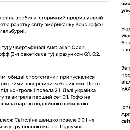
вис
ул
ітоліна зробила історичний прорив у своїй
етю ракетку світу американку Коко Гофф і
Укр
Мельбурні.
Wor
бок
віту) у чвертьфіналі Australian Open
нац
 (3-я ракетка світу) з рахунком 6:1, 6:2.
Зат
про
им: обидві спортсменки припускалися
від
три гейми завершилися брейками. Проте
УА
під контроль і повела 2:1. Далі українка
 та виграла перший сет 6:1. Гофф не
ершила партію подвійною помилкою.
Ісп
Арг
лася: Світоліна швидко повела 3:0 і не
сві
сь у гру повною мірою. Підсумок –