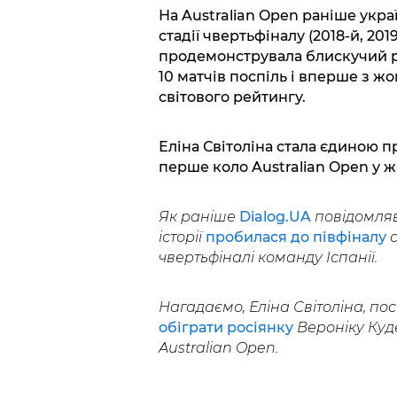
На Australian Open раніше укра
стадії чвертьфіналу (2018-й, 2019
продемонструвала блискучий ре
10 матчів поспіль і вперше з жо
світового рейтингу.
Еліна Світоліна стала єдиною 
перше коло Australian Open у 
Як раніше
Dialog.UA
повідомляв,
історії
пробилася до півфіналу
с
чвертьфіналі команду Іспанії.
Нагадаємо, Еліна Світоліна, по
обіграти росіянку
Вероніку Куд
Australian Open.