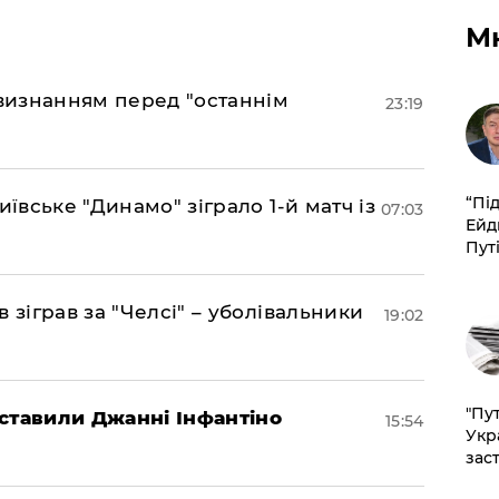
М
 визнанням перед "останнім
23:19
​“Пі
иївське "Динамо" зіграло 1-й матч із
07:03
Ейд
Пут
 зіграв за "Челсі" – уболівальники
19:02
"Пут
ставили Джанні Інфантіно
15:54
Укр
зас