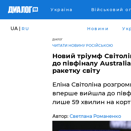
Україна
Військовий о
UA |
RU
Новини
Ук
ДІАЛОГ
ЧИТАТИ НОВИНУ РОСІЙСЬКОЮ
Новий тріумф Світолі
до півфіналу Austral
ракетку світу
Еліна Світоліна розгро
вперше вийшла до півфі
лише 59 хвилин на корті
Автор:
Светлана Романенко