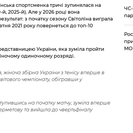
їнська спортсменка тричі зупинялася на
ЧС-
-й, 2025-й). Але у 2026 році вона
пар
зультат: з початку сезону Світоліна виграла
втня 2021 року повернеться до топ-10
Рос
при
МО
представницею України, яка зуміла пройти
жіночому одиночному розряді.
 жіноча збірна України з тенісу вперше в
вітового чемпіонату, обігравши у
ступившись на початку матчу, зуміла вперше
ерметову та вийшла до чвертьфіналу