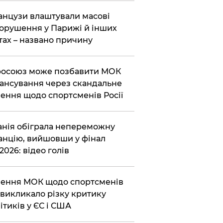
нцузи влаштували масові
орушення у Парижі й інших
тах – названо причину
осоюз може позбавити МОК
ансування через скандальне
ення щодо спортсменів Росії
анія обіграла непереможну
нцію, вийшовши у фінал
2026: відео голів
ення МОК щодо спортсменів
викликало різку критику
ітиків у ЄС і США