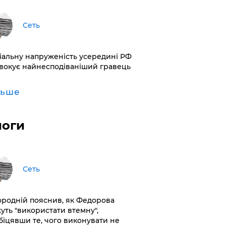
Сеть
іальну напруженість усередині РФ
вокує найнесподіваніший гравець
льше
логи
Сеть
ородній пояснив, як Федорова
уть "використати втемну",
біцявши те, чого виконувати не