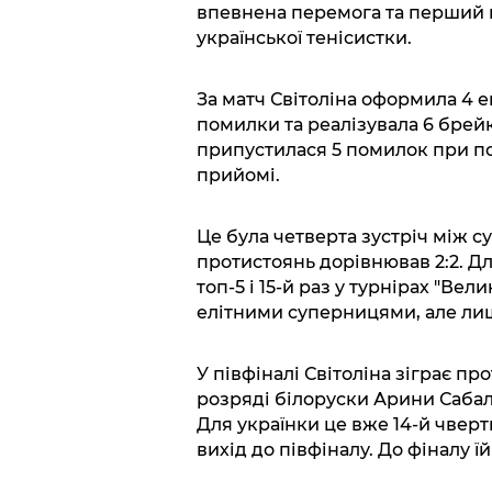
впевнена перемога та перший пі
української тенісистки.
За матч Світоліна оформила 4 е
помилки та реалізувала 6 брейк
припустилася 5 помилок при по
прийомі.
Це була четверта зустріч між 
протистоянь дорівнював 2:2. Для
топ-5 і 15-й раз у турнірах "Вел
елітними суперницями, але ли
У півфіналі Світоліна зіграє п
розряді білоруски Арини Сабале
Для українки це вже 14-й чверт
вихід до півфіналу. До фіналу ї