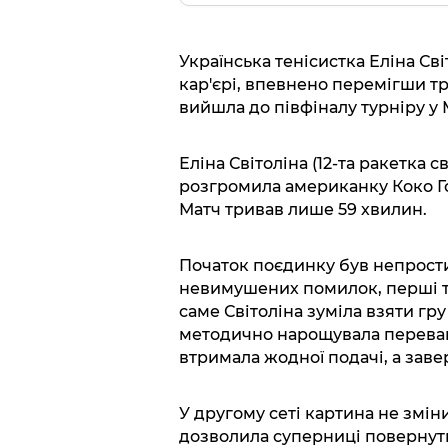
Українська тенісистка Еліна Св
кар'єрі, впевнено перемігши тр
вийшла до півфіналу турніру у 
Еліна Світоліна (12-та ракетка с
розгромила американку Коко Гофф
Матч тривав лише 59 хвилин.
Початок поєдинку був непрост
невимушених помилок, перші 
саме Світоліна зуміла взяти гру 
методично нарощувала перевагу
втримала жодної подачі, а зав
У другому сеті картина не зміни
дозволила суперниці повернути