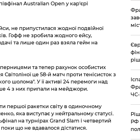
вфінал Australian Open у кар'єрі
Фра
зав
міс
йси, не припустилася жодної подвійної
ів. Гофф не зробила жодного ейсу,
дачі та лише один раз взяла гейм на
Євр
фін
ріш
суперницями та тепер рахунок особистих
 Світоліної це 58-й матч проти тенісисток з
Ісп
икого шолома". У її активі 24 перемоги над
Фра
ше 4 з них припали на мейджори.
ЧС-
роти першої ракетки світу в одиночному
нко, яка виступає у нейтральному статусі.
Ріш
ьфінал на турнірах Grand Slam і четвертий
РФ 
й поки що не вдавалося дістатися.
пол