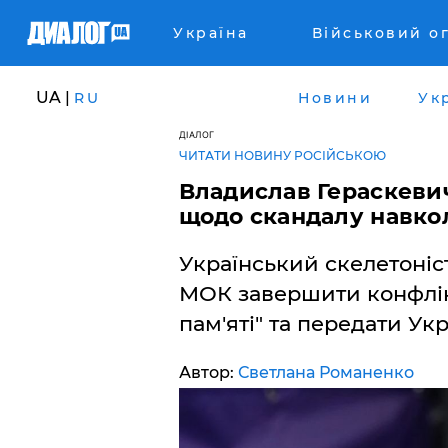
Україна
Військовий о
UA |
RU
Новини
Ук
ДІАЛОГ
ЧИТАТИ НОВИНУ РОСІЙСЬКОЮ
Владислав Гераскеви
щодо скандалу навко
Український скелетоніс
МОК завершити конфлік
пам'яті" та передати Укр
Автор:
Светлана Романенко