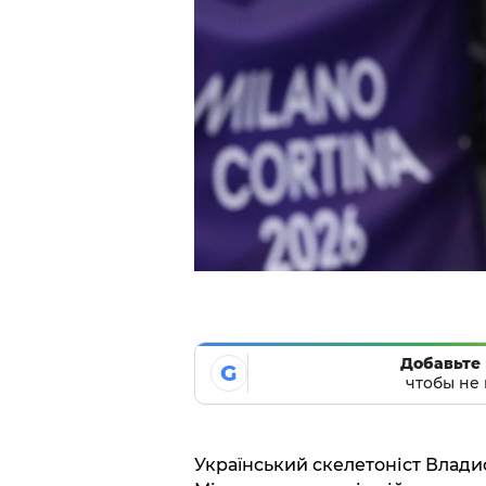
Добавьте 
G
чтобы не 
Український скелетоніст Влади