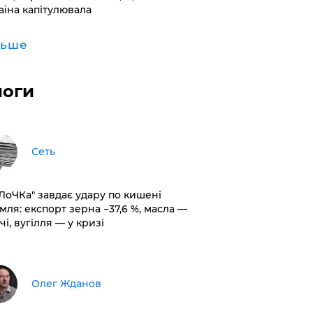
аїна капітулювала
льше
логи
Сеть
оЛоЧКа" завдає удару по кишені
мля: експорт зерна −37,6 %, масла —
чі, вугілля — у кризі
Олег Жданов