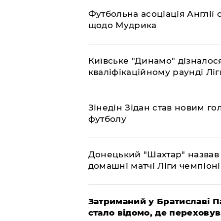
​Футбольна асоціація Англі
щодо Мудрика
Київське "Динамо" дізналос
кваліфікаційному раунді Л
​Зінедін Зідан став новим г
футболу
Донецький "Шахтар" назвав 
домашні матчі Ліги чемпіоні
Затриманий у Братиславі П
стало відомо, де перехову