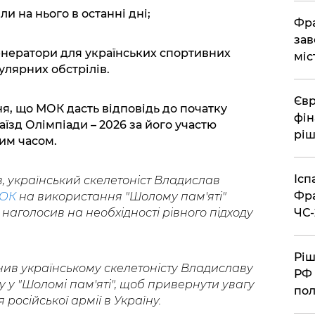
ли на нього в останні дні;
Фра
зав
генератори для українських спортивних
міс
гулярних обстрілів.
Євр
я, що МОК дасть відповідь до початку
фін
аїзд Олімпіади – 2026 за його участю
ріш
ким часом.
Ісп
, український скелетоніст Владислав
Фра
МОК
на використання "Шолому пам'яті"
ЧС-
 наголосив на необхідності рівного підходу
Ріш
ив українському скелетоністу Владиславу
РФ 
 у "Шоломі пам'яті", щоб привернути увагу
пол
 російської армії в Україну.