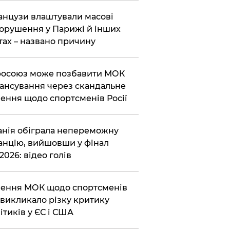
нцузи влаштували масові
орушення у Парижі й інших
тах – названо причину
осоюз може позбавити МОК
ансування через скандальне
ення щодо спортсменів Росії
анія обіграла непереможну
нцію, вийшовши у фінал
2026: відео голів
ення МОК щодо спортсменів
викликало різку критику
ітиків у ЄС і США