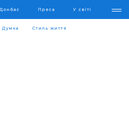
Донбас
Преса
У світі
Думка
Стиль життя