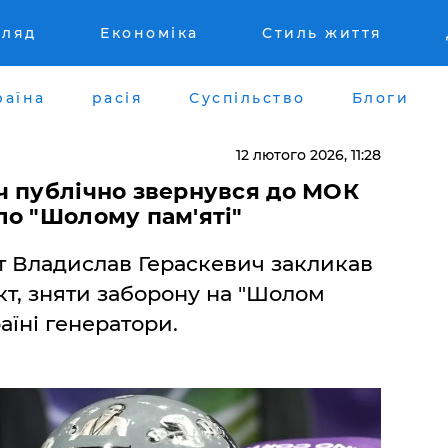
гляд
Економіка
Стиль життя
раїна
расія
Суспільство
Блоги
12 лютого 2026, 11:28
ч публічно звернувся до МОК
ло "Шолому пам'яті"
т Владислав Гераскевич закликав
т, зняти заборону на "Шолом
аїні генератори.