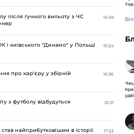
Укр
лу після гучного вильоту з ЧС
13:49
Бі
енер
Б
К і київського "Динамо" у Польщі
10:24
ня про кар'єру у збірній
10:36
​"М
Кре
удві
іту з футболу відбудуться
10:21
 став найприбутковішим в історії
17:23