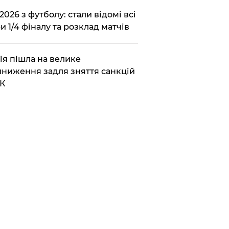
2026 з футболу: стали відомі всі
и 1/4 фіналу та розклад матчів
ія пішла на велике
ниження задля зняття санкцій
К