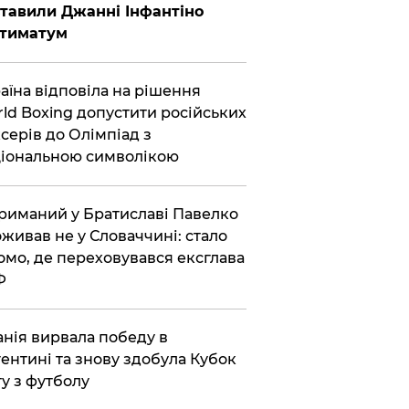
тавили Джанні Інфантіно
ьтиматум
аїна відповіла на рішення
ld Boxing допустити російських
серів до Олімпіад з
іональною символікою
риманий у Братиславі Павелко
живав не у Словаччині: стало
омо, де переховувався ексглава
Ф
анія вирвала победу в
ентині та знову здобула Кубок
ту з футболу