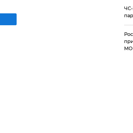
ЧС-
пар
Рос
при
МО