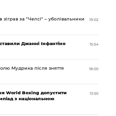
 зіграв за "Челсі" – уболівальники
19:02
ставили Джанні Інфантіно
15:54
долю Мудрика після зняття
18:00
ня World Boxing допустити
13:50
імпіад з національною