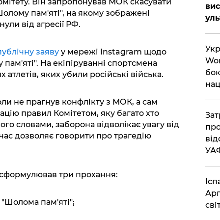
мітету. Він запропонував МОК скасувати
вис
олому пам'яті", на якому зображені
ул
нули від агресії РФ.
Укр
публічну заяву
у мережі Instagram щодо
Wor
пам'яті". На екіпіруванні спортсмена
бок
 атлетів, яких убили російські війська.
нац
ли не прагнув конфлікту з МОК, а сам
ацію правил Комітетом, яку багато хто
Зат
го словами, заборона відволікає увагу від
про
очас дозволяє говорити про трагедію
від
УА
 сформулював три прохання:
Ісп
Арг
"Шолома пам'яті";
сві