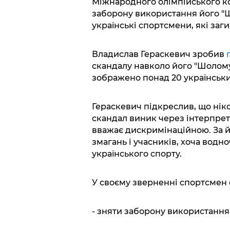
Міжнародного олімпійського ко
заборону використання його "Ш
українські спортсмени, які заги
Владислав Гераскевич зробив
скандалу навколо його "Шолому 
зображено понад 20 українських
Гераскевич підкреслив, що ніко
скандал виник через інтерпрет
вважає дискримінаційною. За йо
змагань і учасників, хоча водн
українського спорту.
У своєму зверненні спортсмен
- зняти заборону використання 