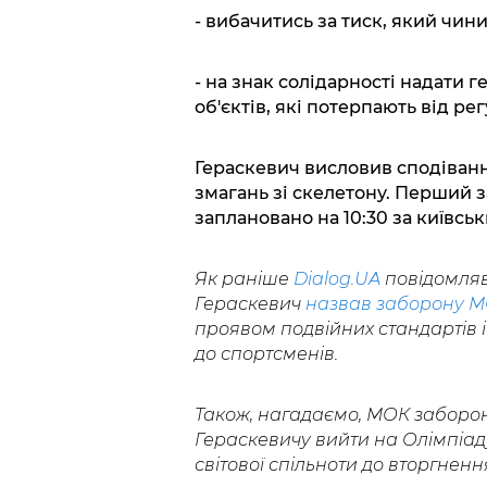
- вибачитись за тиск, який чини
- на знак солідарності надати 
об'єктів, які потерпають від ре
Гераскевич висловив сподіванн
змагань зі скелетону. Перший з
заплановано на 10:30 за київсь
Як раніше
Dialog.UA
повідомляв
Гераскевич
назвав заборону 
проявом подвійних стандартів і
до спортсменів.
Також, нагадаємо, МОК заборон
Гераскевичу вийти на Олімпіаду
світової спільноти до вторгнення