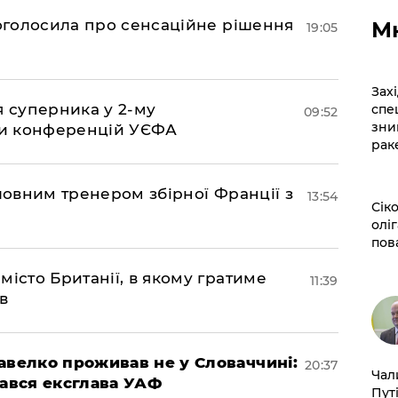
ї оголосила про сенсаційне рішення
М
19:05
​За
я суперника у 2-му
спе
09:52
зни
іги конференцій УЄФА
рак
оловним тренером збірної Франції з
13:54
​Сі
оліг
пов
місто Британії, в якому гратиме
11:39
в
авелко проживав не у Словаччині:
20:37
​Ча
вався ексглава УАФ
Пут