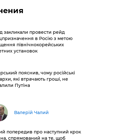
нения
хід закликали провести рейд
цпризначення в Росію з метою
щення північнокорейських
етних установок
корський пояснив, чому російські
архи, які втрачають гроші, не
алили Путіна
Валерій Чалий
лий попередив про наступний крок
іна, спрямований на те, щоб