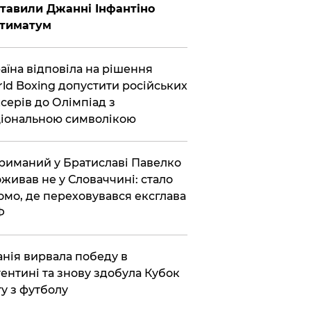
тавили Джанні Інфантіно
ьтиматум
аїна відповіла на рішення
ld Boxing допустити російських
серів до Олімпіад з
іональною символікою
риманий у Братиславі Павелко
живав не у Словаччині: стало
омо, де переховувався ексглава
Ф
анія вирвала победу в
ентині та знову здобула Кубок
ту з футболу