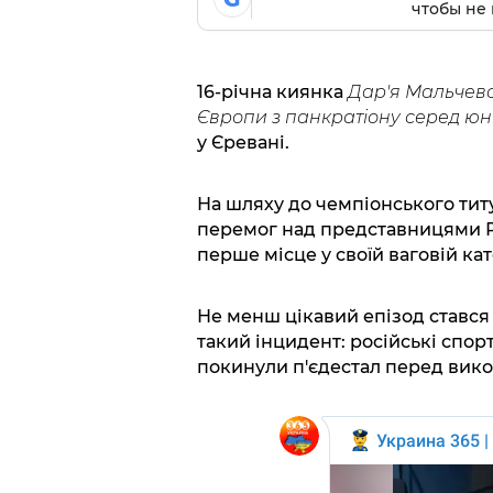
чтобы не 
16-річна киянка
Дар'я Мальчевс
Європи з панкратіону серед юн
у Єревані.
На шляху до чемпіонського тит
перемог над представницями Ро
перше місце у своїй ваговій кате
Не менш цікавий епізод стався 
такий інцидент: російські спорт
покинули п'єдестал перед вико