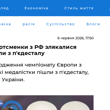
гляд
Економіка
Стиль життя
раїна
расія
Суспільство
Блоги
6 червня 2026, 17:50
ортсменки з РФ злякалися
ли з п'єдесталу
родження чемпіонату Європи з
кі медалістки пішли з п'єдесталу,
 України.