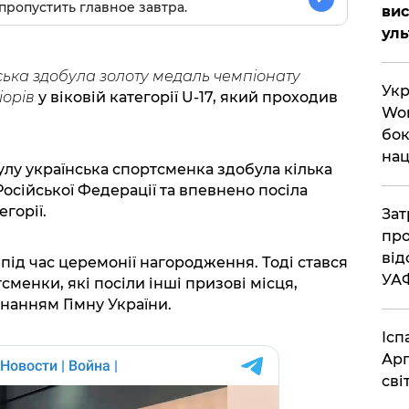
пропустить главное завтра.
вис
ул
ька здобула золоту медаль чемпіонату
Укр
іорів
у віковій категорії U-17, який проходив
Wor
бок
нац
улу українська спортсменка здобула кілька
сійської Федерації та впевнено посіла
горії.
Зат
про
від
під час церемонії нагородження. Тоді стався
УА
сменки, які посіли інші призові місця,
нанням Гімну України.
Ісп
Арг
сві