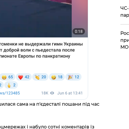
ЧС-
пар
Рос
при
МО
илася сама на п'єдесталі пошани під час
цмережах і набуло сотні коментарів із