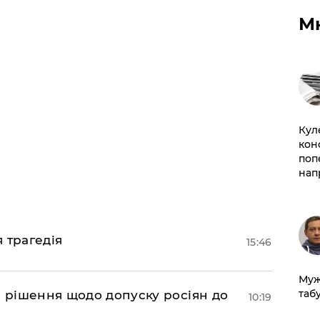
М
Кул
кон
поп
нап
я трагедія
15:46
Муж
табу
о рішення щодо допуску росіян до
10:19