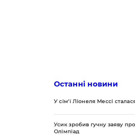
Останні новини
У сім'ї Ліонеля Мессі сталас
Усик зробив гучну заяву пр
Олімпіад