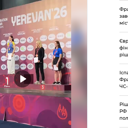
Фра
зав
міс
Євр
фін
ріш
Ісп
Фра
ЧС-
Ріш
РФ 
пол