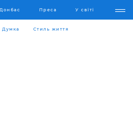
Донбас
Преса
У світі
Думка
Стиль життя