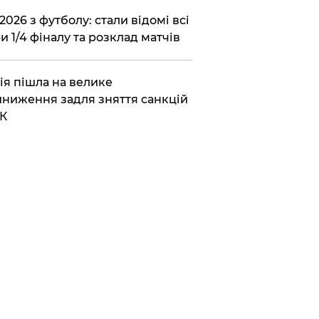
2026 з футболу: стали відомі всі
и 1/4 фіналу та розклад матчів
ія пішла на велике
ниження задля зняття санкцій
К