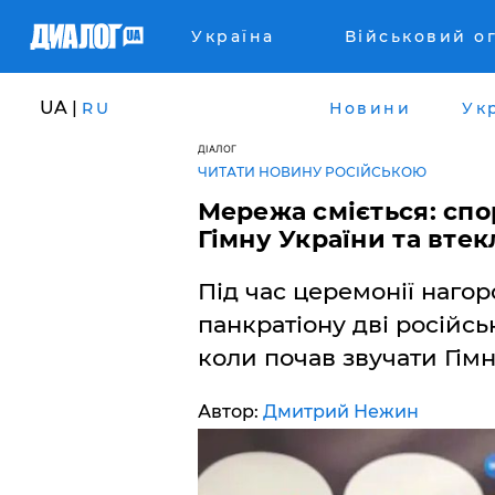
Україна
Військовий о
UA |
RU
Новини
Ук
ДІАЛОГ
ЧИТАТИ НОВИНУ РОСІЙСЬКОЮ
Мережа сміється: сп
Гімну України та втек
Під час церемонії наго
панкратіону дві російсь
коли почав звучати Гімн
Автор:
Дмитрий Нежин