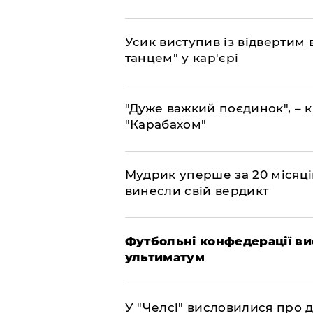
​Усик виступив із відвертим
танцем" у кар'єрі
"Дуже важкий поєдинок", – к
"Карабахом"
​Мудрик уперше за 20 місяців
винесли свій вердикт
Футбольні конфедерації ви
ультиматум
У "Челсі" висловилися про 