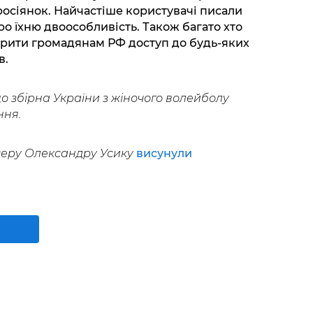
росіянок. Найчастіше користувачі писали
ро їхню двоособливість. Також багато хто
крити громадянам РФ доступ до будь-яких
в.
о збірна України з жіночого волейболу
ння.
серу Олександру Усику
висунули