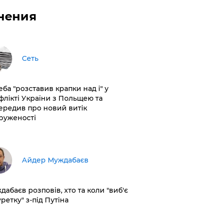
нения
Сеть
еба "розставив крапки над і" у
флікті України з Польщею та
ередив про новий витік
руженості
Айдер Муждабаєв
дабаєв розповів, хто та коли "виб'є
ретку" з-під Путіна