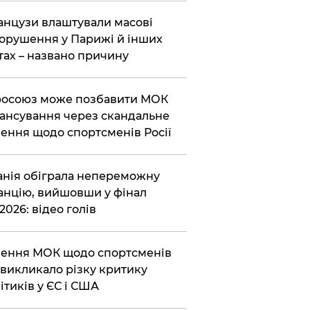
нцузи влаштували масові
орушення у Парижі й інших
тах – названо причину
осоюз може позбавити МОК
ансування через скандальне
ення щодо спортсменів Росії
анія обіграла непереможну
нцію, вийшовши у фінал
2026: відео голів
ення МОК щодо спортсменів
викликало різку критику
ітиків у ЄС і США