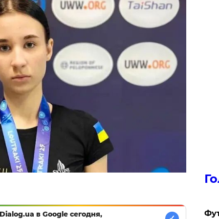
Го
Фут
Dialog.ua в Google сегодня,
✓