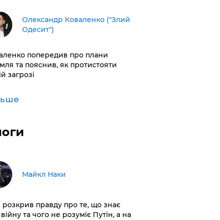
Олександр Коваленко ("Злий
Одесит")
аленко попередив про плани
мля та пояснив, як протистояти
ій загрозі
льше
логи
Майкл Наки
і розкрив правду про те, що знає
війну та чого не розуміє Путін, а на