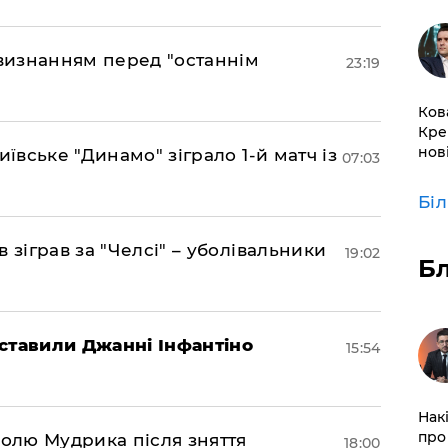
 визнанням перед "останнім
23:19
Ков
Кре
нов
иївське "Динамо" зіграло 1-й матч із
07:03
Бі
 зіграв за "Челсі" – уболівальники
19:02
Б
ставили Джанні Інфантіно
15:54
Нак
про 
долю Мудрика після зняття
18:00