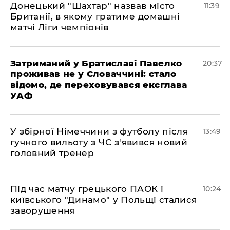
Донецький "Шахтар" назвав місто
11:39
Британії, в якому гратиме домашні
матчі Ліги чемпіонів
Затриманий у Братиславі Павелко
20:37
проживав не у Словаччині: стало
відомо, де переховувався ексглава
УАФ
У збірної Німеччини з футболу після
13:49
гучного вильоту з ЧС з'явився новий
головний тренер
Під час матчу грецького ПАОК і
10:24
київського "Динамо" у Польщі сталися
заворушення