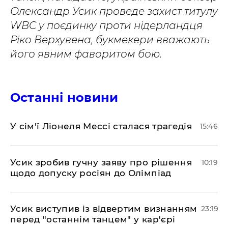
Олександр Усик проведе захист титулу
WBC у поєдинку проти нідерландця
Ріко Верхувена, букмекери вважають
його явним фаворитом бою.
Останні новини
У сім'ї Ліонеля Мессі сталася трагедія
15:46
Усик зробив гучну заяву про рішення
10:19
щодо допуску росіян до Олімпіад
​Усик виступив із відвертим визнанням
23:19
перед "останнім танцем" у кар'єрі