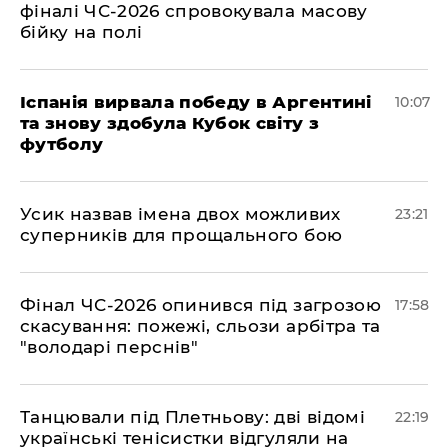
фіналі ЧС-2026 спровокувала масову
бійку на полі
Іспанія вирвала победу в Аргентині
10:07
та знову здобула Кубок світу з
футболу
​Усик назвав імена двох можливих
23:21
суперників для прощального бою
​Фінал ЧС-2026 опинився під загрозою
17:58
скасування: пожежі, сльози арбітра та
"володарі перснів"
​Танцювали під Плетньову: дві відомі
22:19
українські тенісистки відгуляли на