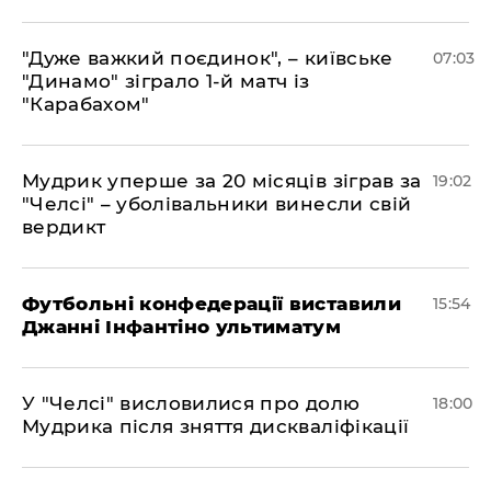
"Дуже важкий поєдинок", – київське
07:03
"Динамо" зіграло 1-й матч із
"Карабахом"
​Мудрик уперше за 20 місяців зіграв за
19:02
"Челсі" – уболівальники винесли свій
вердикт
Футбольні конфедерації виставили
15:54
Джанні Інфантіно ультиматум
У "Челсі" висловилися про долю
18:00
Мудрика після зняття дискваліфікації