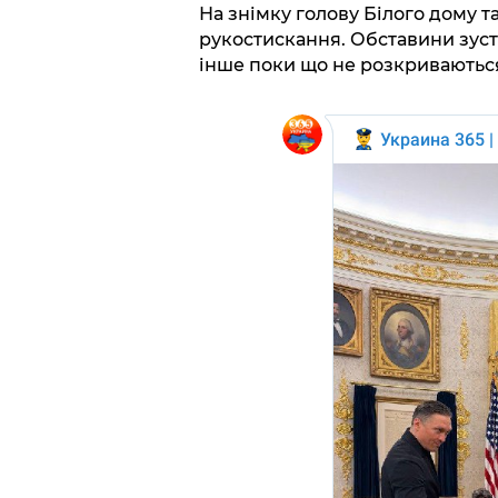
На знімку голову Білого дому т
рукостискання. Обставини зуст
інше поки що не розкриваютьс