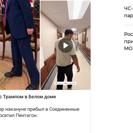
ЧС-
пар
Рос
при
МО