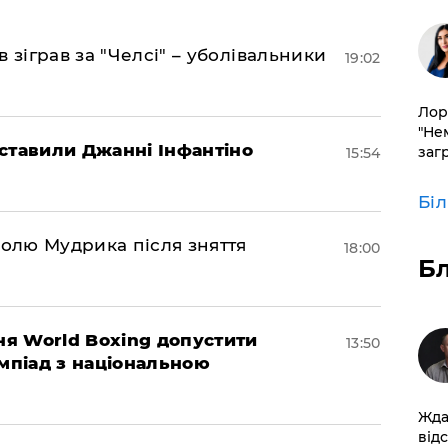
 зіграв за "Челсі" – уболівальники
19:02
Лор
"Не
ставили Джанні Інфантіно
заг
15:54
Бі
долю Мудрика після зняття
18:00
Б
ня World Boxing допустити
13:50
імпіад з національною
Жда
від