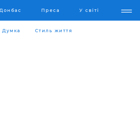
Донбас
Преса
У світі
Думка
Стиль життя