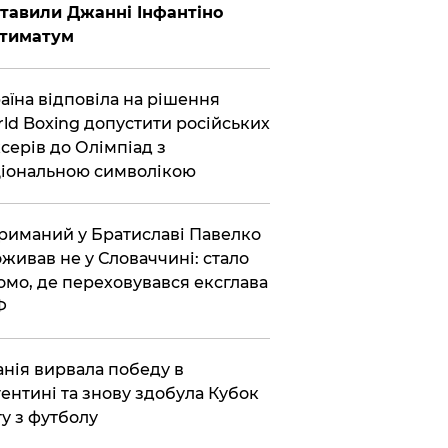
тавили Джанні Інфантіно
ьтиматум
аїна відповіла на рішення
ld Boxing допустити російських
серів до Олімпіад з
іональною символікою
риманий у Братиславі Павелко
живав не у Словаччині: стало
омо, де переховувався ексглава
Ф
анія вирвала победу в
ентині та знову здобула Кубок
ту з футболу