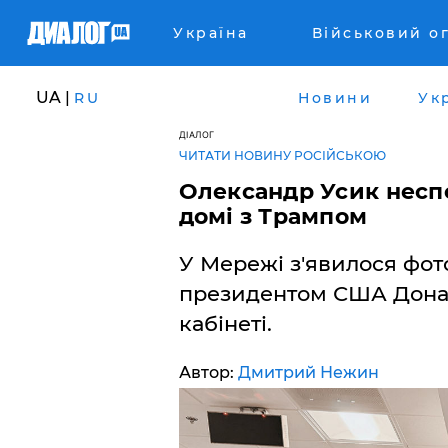
Україна
Військовий о
UA |
RU
Новини
Ук
ДІАЛОГ
ЧИТАТИ НОВИНУ РОСІЙСЬКОЮ
​Олександр Усик несп
домі з Трампом
У Мережі з'явилося фото
президентом США Дона
кабінеті.
Автор:
Дмитрий Нежин