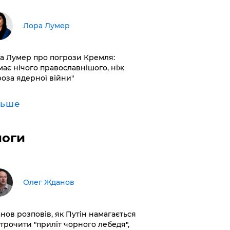
​Лора Лумер
а Лумер про погрози Кремля:
має нічого православнішого, ніж
роза ядерної війни"
льше
логи
Олег Жданов
нов розповів, як Путін намагається
строчити "приліт чорного лебедя",