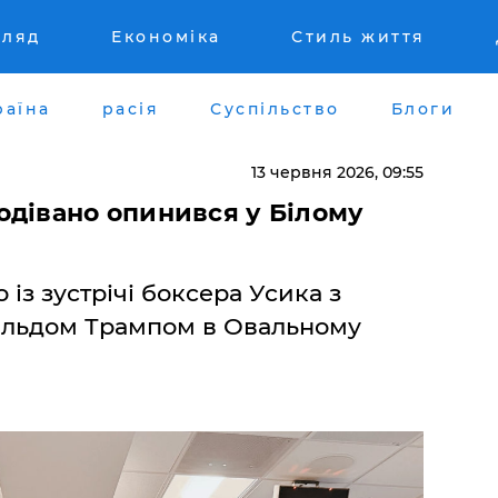
гляд
Економіка
Стиль життя
раїна
расія
Суспільство
Блоги
13 червня 2026, 09:55
одівано опинився у Білому
 із зустрічі боксера Усика з
льдом Трампом в Овальному