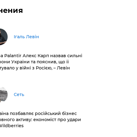
нения
Ігаль Левін
ва Palantir Алекс Карп назвав сильні
рони України та пояснив, що її
увало у війні з Росією, – Левін
Сеть
раїна позбавляє російський бізнес
овного активу: економіст про удари
Wildberries