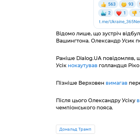
Відомо лише, що зустріч відбула
Вашингтона. Олександр Усик по
Раніше Dialog.UA повідомляв, 
Усік
нокаутував
голландця Ріко
Пізніше Верховен
вимагав
пер
Після цього Олександру Усіку
в
чемпіонського пояса.
Дональд Трамп