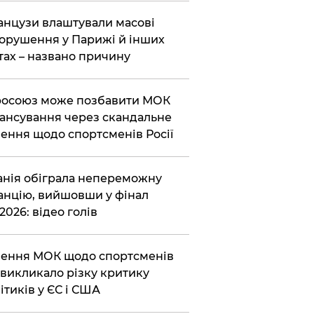
нцузи влаштували масові
орушення у Парижі й інших
тах – названо причину
осоюз може позбавити МОК
ансування через скандальне
ення щодо спортсменів Росії
анія обіграла непереможну
нцію, вийшовши у фінал
2026: відео голів
ення МОК щодо спортсменів
викликало різку критику
ітиків у ЄС і США