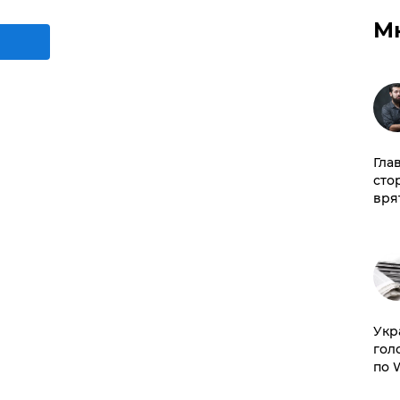
М
Гла
сто
врят
​Ук
гол
по 