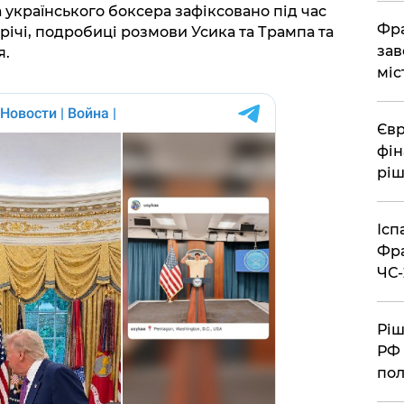
а українського боксера зафіксовано під час
Фра
річі, подробиці розмови Усика та Трампа та
зав
я.
міс
Євр
фін
ріш
Ісп
Фра
ЧС-
Ріш
РФ 
пол