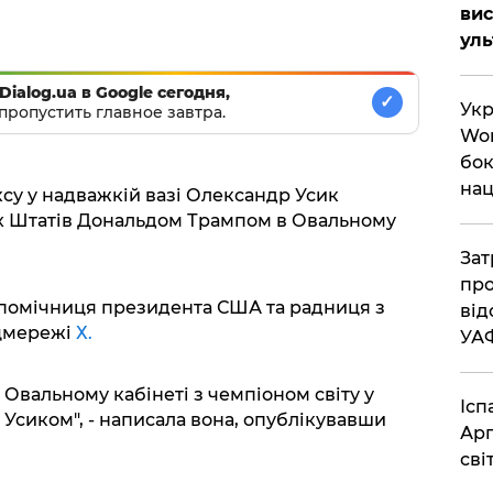
вис
ул
Dialog.ua в Google сегодня,
✓
Укр
пропустить главное завтра.
Wor
бок
нац
ксу у надважкій вазі Олександр Усик
их Штатів Дональдом Трампом в Овальному
Зат
про
 помічниця президента США та радниця з
від
оцмережі
Х.
УА
Овальному кабінеті з чемпіоном світу у
Ісп
Усиком", - написала вона, опублікувавши
Арг
сві