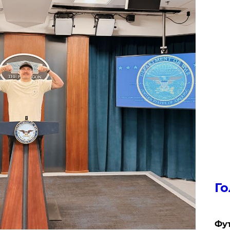
Го
Фут