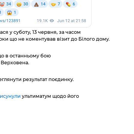
ся у суботу, 13 червня, за часом
ки що не коментував візит до Білого дому.
що в останньому бою
 Верховена.
еглянути результат поєдинку.
исунули
ультиматум щодо його