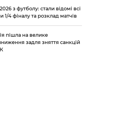
2026 з футболу: стали відомі всі
и 1/4 фіналу та розклад матчів
ія пішла на велике
ниження задля зняття санкцій
К