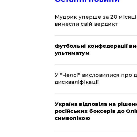
​Мудрик уперше за 20 місяців
винесли свій вердикт
Футбольні конфедерації ви
ультиматум
У "Челсі" висловилися про 
дискваліфікації
Україна відповіла на рішен
російських боксерів до Ол
символікою