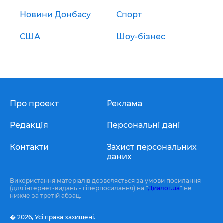
Новини Донбасу
Спорт
США
Шоу-бізнес
Про проект
Реклама
Редакція
Персональні дані
Контакти
Захист персональних
даних
Використання матеріалів дозволяється за умови посилання
(для інтернет-видань - гіперпосилання) на "
Диалог.ua
" не
нижче за третій абзац.
� 2026,
Усі права захищені.