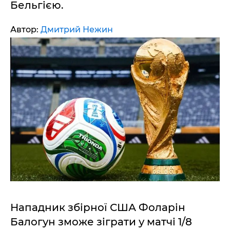
Бельгією.
Автор:
Дмитрий Нежин
Нападник збірної США Фоларін
Балогун зможе зіграти у матчі 1/8