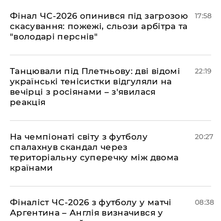
​Фінал ЧС-2026 опинився під загрозою
17:58
скасування: пожежі, сльози арбітра та
"володарі перснів"
​Танцювали під Плетньову: дві відомі
22:19
українські тенісистки відгуляли на
вечірці з росіянами – з'явилася
реакція
​На чемпіонаті світу з футболу
20:27
спалахнув скандал через
територіальну суперечку між двома
країнами
Фіналіст ЧС-2026 з футболу у матчі
08:38
Аргентина – Англія визначився у