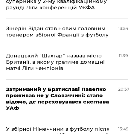
суперника у 2-му кваліфікаційному
раунді Ліги конференцій УЄФА
​Зінедін Зідан став новим головним
13:54
тренером збірної Франції з футболу
Донецький "Шахтар" назвав місто
11:39
Британії, в якому гратиме домашні
матчі Ліги чемпіонів
Затриманий у Братиславі Павелко
20:37
проживав не у Словаччині: стало
відомо, де переховувався ексглава
УАФ
У збірної Німеччини з футболу після
13:49