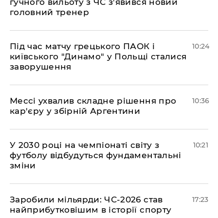
гучного вильоту з ЧС з'явився новий
головний тренер
Під час матчу грецького ПАОК і
10:24
київського "Динамо" у Польщі сталися
заворушення
Мессі ухвалив складне рішення про
10:36
кар'єру у збірній Аргентини
У 2030 році на чемпіонаті світу з
10:21
футболу відбудуться фундаментальні
зміни
​Заробили мільярди: ЧС-2026 став
17:23
найприбутковішим в історії спорту