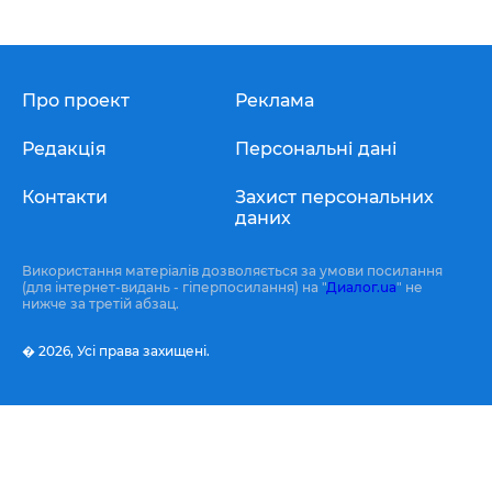
Про проект
Реклама
Редакція
Персональні дані
Контакти
Захист персональних
даних
Використання матеріалів дозволяється за умови посилання
(для інтернет-видань - гіперпосилання) на "
Диалог.ua
" не
нижче за третій абзац.
� 2026,
Усі права захищені.