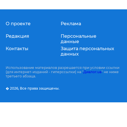
О проекте
Реклама
Редакция
Персональные
данные
Контакты
Защита персональных
данных
Использование материалов разрешается при условии ссылки
(для интернет-изданий - гиперссылки) на "
Диалог.ua
" не ниже
третьего абзаца.
� 2026,
Все права защищены.