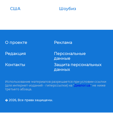
США
Шоубиз
О проекте
Реклама
Редакция
Персональные
данные
Контакты
Защита персональных
данных
Использование материалов разрешается при условии ссылки
(для интернет-изданий - гиперссылки) на "
Диалог.ua
" не ниже
третьего абзаца.
� 2026,
Все права защищены.