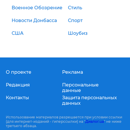
Военное Обозрение
Стиль
Новости Донбасса
Спорт
США
Шоубиз
О проекте
Реклама
Редакция
Персональные
данные
Контакты
Защита персональных
данных
Использование материалов разрешается при условии ссылки
(для интернет-изданий - гиперссылки) на "
Диалог.ua
" не ниже
третьего абзаца.