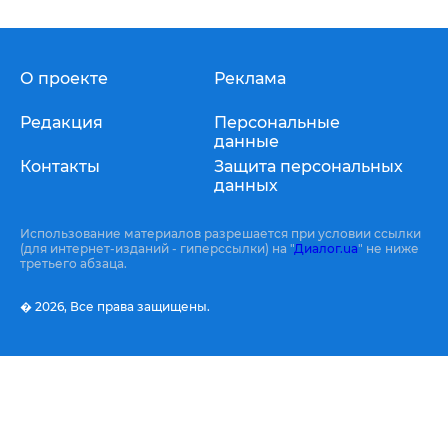
О проекте
Реклама
Редакция
Персональные
данные
Контакты
Защита персональных
данных
Использование материалов разрешается при условии ссылки
(для интернет-изданий - гиперссылки) на "
Диалог.ua
" не ниже
третьего абзаца.
� 2026,
Все права защищены.