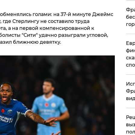
Фра
обменялись голами: на 37-й минуте Джеймс
бес
 где Стерлингу не составило труда
гор
та, а на первой компенсированной к
олисты "Сити" удачно разыграли угловой,
разил ближнюю девятку.
Ев
фин
ска
спо
Исп
Фра
вид
Ре
выз
пол