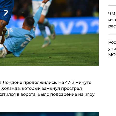
ЧМ-
изв
рас
Рос
уни
МО
в Лондоне продолжились. На 47-й минуте
 Холанда, который замкнул прострел
катился в ворота. Было подозрение на игру
.