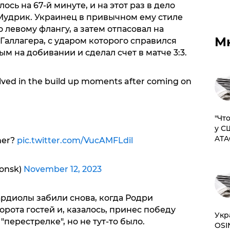
ось на 67-й минуте, и на этот раз в дело
удрик. Украинец в привычном ему стиле
 левому флангу, а затем отпасовал на
М
Галлагера, с ударом которого справился
м на добивании и сделал счет в матче 3:3.
lved in the build up moments after coming on
​"Ч
у С
ATA
ner?
pic.twitter.com/VucAMFLdil
onsk)
November 12, 2023
ардиолы забили снова, когда Родри
рота гостей и, казалось, принес победу
​Ук
перестрелке", но не тут-то было.
OSI