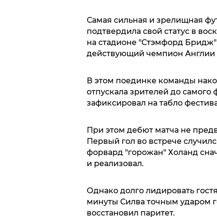
Самая сильная и зрелищная фу
подтвердила свой статус в воскр
на стадионе "Стэмфорд Бридж"
действующий чемпион Англии 
В этом поединке команды накол
отпускала зрителей до самого 
зафиксировал на табло фестив
При этом дебют матча не пред
Первый гол во встрече случился
форвард "горожан" Холанд снач
и реализовал.
Однако долго лидировать гост
минуты Силва точным ударом го
восстановил паритет.