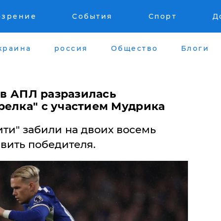
озрение
События
Спорт
Д
краина
россия
Общество
Блоги
: в АПЛ разразилась
релка" с участием Мудрика
ити" забили на двоих восемь
явить победителя.