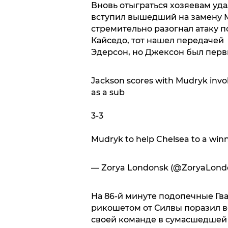
Вновь отыграться хозяевам удал
вступил вышедший на замену М
стремительно разогнал атаку по
Кайседо, тот нашел передачей 
Эдерсон, но Джексон был первы
Jackson scores with Mudryk invo
as a sub
3-3
Mudryk to help Chelsea to a win
— Zorya Londonsk (@ZoryaLond
На 86-й минуте подопечные Гв
рикошетом от Силвы поразил во
своей команде в сумасшедшей "