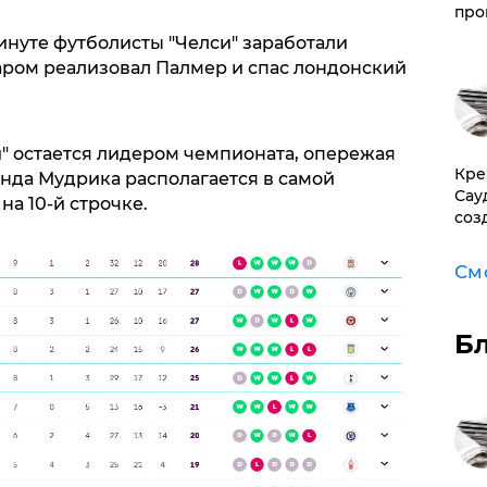
про
нуте футболисты "Челси" заработали
ром реализовал Палмер и спас лондонский
и" остается лидером чемпионата, опережая
​Кр
анда Мудрика располагается в самой
Сау
на 10-й строчке.
соз
См
Б