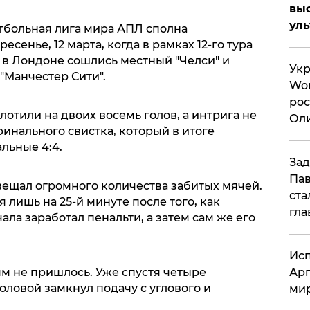
вы
ул
тбольная лига мира АПЛ сполна
есенье, 12 марта, когда в рамках 12-го тура
 в Лондоне сошлись местный "Челси" и
Укр
"Манчестер Сити".
Wor
рос
отили на двоих восемь голов, а интрига не
Оли
финального свистка, который в итоге
си
альные 4:4.
Зад
Пав
вещал огромного количества забитых мячей.
ста
 лишь на 25-й минуте после того, как
гла
ала заработал пенальти, а затем сам же его
Исп
Арг
ям не пришлось. Уже спустя четыре
ловой замкнул подачу с углового и
мир