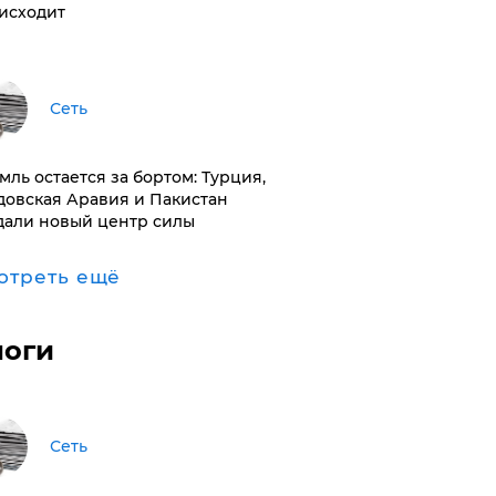
исходит
Сеть
емль остается за бортом: Турция,
довская Аравия и Пакистан
дали новый центр силы
отреть ещё
логи
Сеть