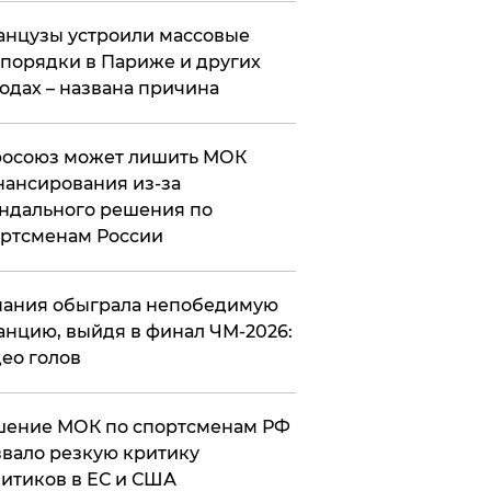
нцузы устроили массовые
порядки в Париже и других
одах – названа причина
росоюз может лишить МОК
ансирования из-за
ндального решения по
ртсменам России
ания обыграла непобедимую
нцию, выйдя в финал ЧМ-2026:
ео голов
шение МОК по спортсменам РФ
вало резкую критику
итиков в ЕС и США