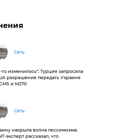
нения
Сеть
то-то изменилось": Турция запросила
ША разрешение передать Украине
CMS и M270
Сеть
раину накрыла волна пессимизма:
NT-эксперт рассказал, что