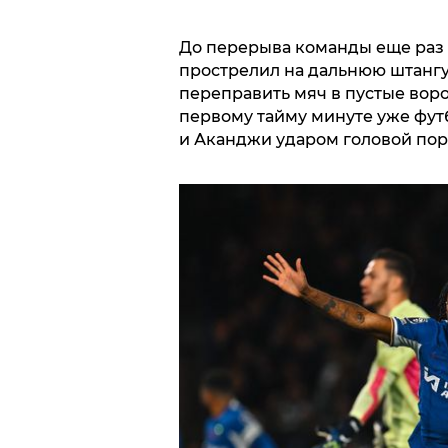
До перерыва команды еще раз 
прострелил на дальнюю штангу,
переправить мяч в пустые воро
первому тайму минуте уже футб
и Аканджи ударом головой по