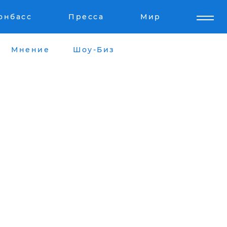
онбасс
Пресса
Мир
Мнение
Шоу-Биз