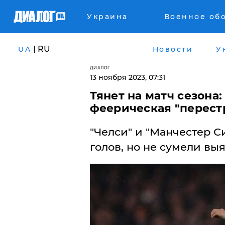
Украина
Военное об
| RU
UA
Новости
У
ДИАЛОГ
13 ноября 2023, 07:31
Тянет на матч сезона
феерическая "перест
"Челси" и "Манчестер С
голов, но не сумели вы