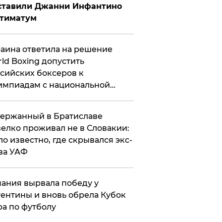
ставили Джанни Инфантино
ьтиматум
аина ответила на решение
ld Boxing допустить
сийских боксеров к
мпиадам с национальной
мволикой
ержанный в Братиславе
елко проживал не в Словакии:
ло известно, где скрывался экс-
ва УАФ
ания вырвала победу у
ентины и вновь обрела Кубок
а по футболу