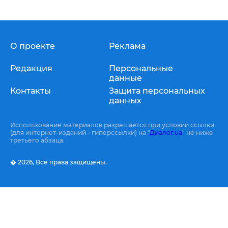
О проекте
Реклама
Редакция
Персональные
данные
Контакты
Защита персональных
данных
Использование материалов разрешается при условии ссылки
(для интернет-изданий - гиперссылки) на "
Диалог.ua
" не ниже
третьего абзаца.
� 2026,
Все права защищены.