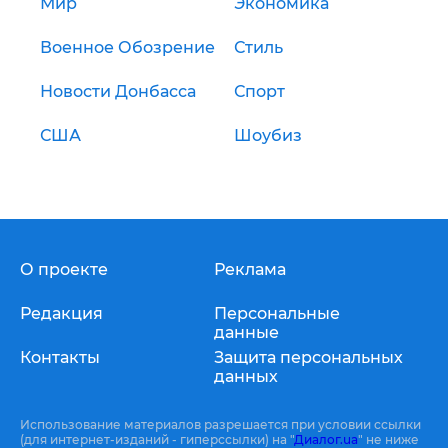
Мир
Экономика
Военное Обозрение
Стиль
Новости Донбасса
Спорт
США
Шоубиз
О проекте
Реклама
Редакция
Персональные
данные
Контакты
Защита персональных
данных
Использование материалов разрешается при условии ссылки
(для интернет-изданий - гиперссылки) на "
Диалог.ua
" не ниже