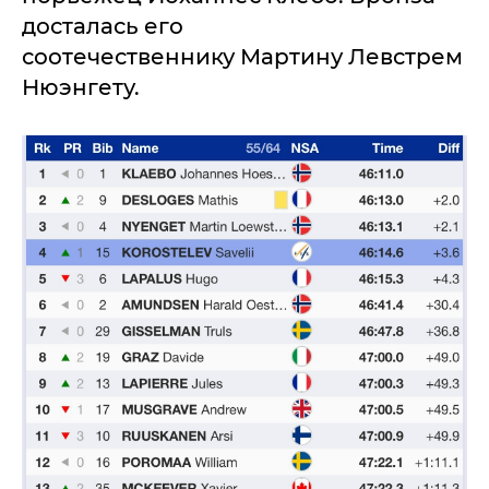
досталась его
соотечественнику Мартину Левстрем
Нюэнгету.