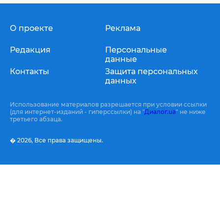
О проекте
Реклама
Редакция
Персональные
данные
Контакты
Защита персональных
данных
Использование материалов разрешается при условии ссылки
(для интернет-изданий - гиперссылки) на "
Диалог.ua
" не ниже
третьего абзаца.
� 2026,
Все права защищены.