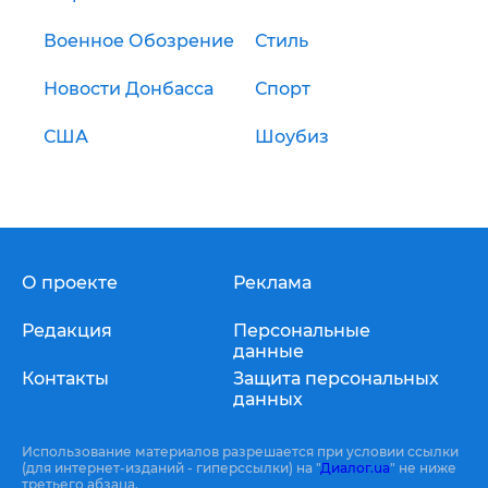
Военное Обозрение
Стиль
Новости Донбасса
Спорт
США
Шоубиз
О проекте
Реклама
Редакция
Персональные
данные
Контакты
Защита персональных
данных
Использование материалов разрешается при условии ссылки
(для интернет-изданий - гиперссылки) на "
Диалог.ua
" не ниже
третьего абзаца.