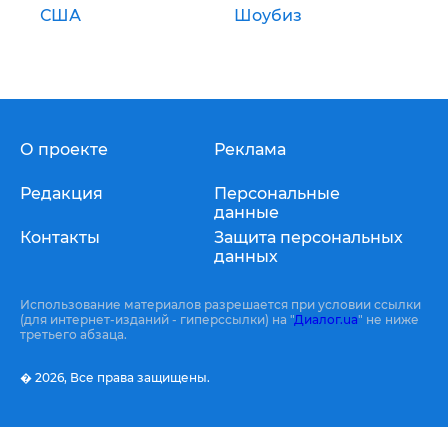
США
Шоубиз
О проекте
Реклама
Редакция
Персональные
данные
Контакты
Защита персональных
данных
Использование материалов разрешается при условии ссылки
(для интернет-изданий - гиперссылки) на "
Диалог.ua
" не ниже
третьего абзаца.
� 2026,
Все права защищены.