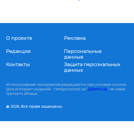
О проекте
Реклама
Редакция
Персональные
данные
Контакты
Защита персональных
данных
Использование материалов разрешается при условии ссылки
(для интернет-изданий - гиперссылки) на "
Диалог.ua
" не ниже
третьего абзаца.
� 2026,
Все права защищены.