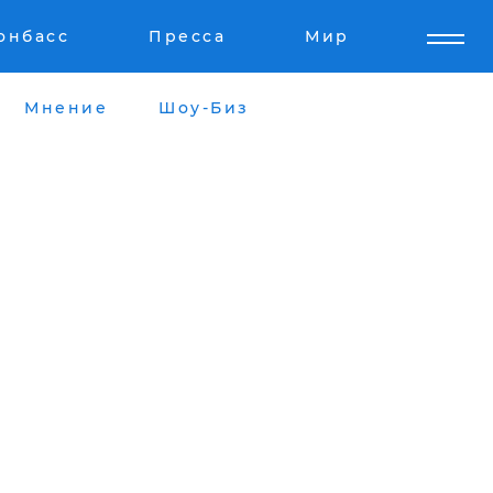
онбасс
Пресса
Мир
Мнение
Шоу-Биз