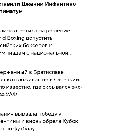
ставили Джанни Инфантино
ьтиматум
аина ответила на решение
ld Boxing допустить
сийских боксеров к
мпиадам с национальной
мволикой
ержанный в Братиславе
елко проживал не в Словакии:
ло известно, где скрывался экс-
ва УАФ
ания вырвала победу у
ентины и вновь обрела Кубок
а по футболу