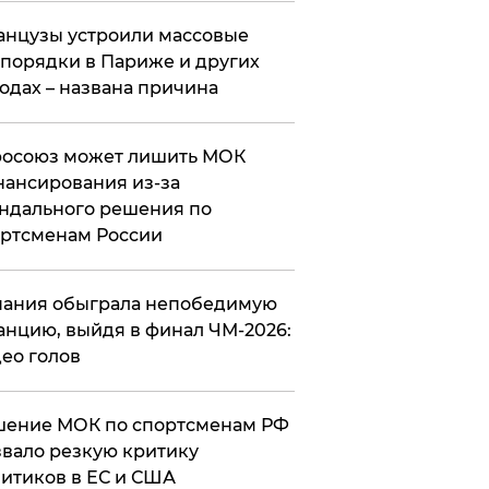
нцузы устроили массовые
порядки в Париже и других
одах – названа причина
росоюз может лишить МОК
ансирования из-за
ндального решения по
ртсменам России
ания обыграла непобедимую
нцию, выйдя в финал ЧМ-2026:
ео голов
шение МОК по спортсменам РФ
вало резкую критику
итиков в ЕС и США