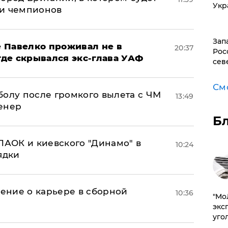
Укр
ги чемпионов
Зап
 Павелко проживал не в
20:37
Рос
 где скрывался экс-глава УАФ
сев
См
болу после громкого вылета с ЧМ
13:49
енер
Б
ПАОК и киевского "Динамо" в
10:24
ядки
ение о карьере в сборной
10:36
​"М
эксп
уго