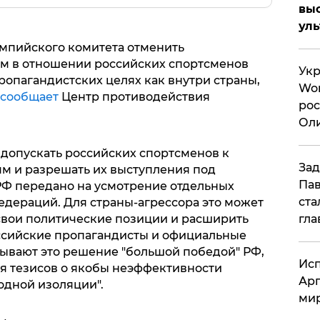
вы
ул
пийского комитета отменить
м в отношении российских спортсменов
Укр
ропагандистских целях как внутри страны,
Wor
сообщает
Центр противодействия
рос
Оли
си
допускать российских спортсменов к
Зад
 и разрешать их выступления под
Пав
РФ передано на усмотрение отдельных
ста
дераций. Для страны-агрессора это может
свои политические позиции и расширить
гла
ссийские пропагандисты и официальные
ывают это решение "большой победой" РФ,
Исп
я тезисов о якобы неэффективности
Арг
одной изоляции".
мир