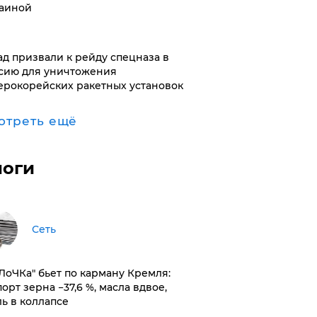
аиной
ад призвали к рейду спецназа в
сию для уничтожения
ерокорейских ракетных установок
отреть ещё
логи
Сеть
оЛоЧКа" бьет по карману Кремля:
орт зерна −37,6 %, масла вдвое,
ль в коллапсе