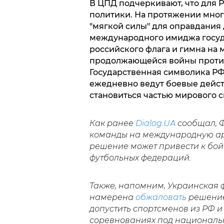
В ЦПД подчеркивают, что для Р
политики. На протяжении мног
"мягкой силы" для оправдания
международного имиджа госуд
российского флага и гимна на
продолжающейся войны против
Государственная символика РФ
ежедневно ведут боевые дейст
становиться частью мирового 
Как ранее
Dialog.UA
сообщал, 
команды на международную арен
решение может привести к бой
футбольных федераций.
Также, напомним, Украинская 
намерена
обжаловать
решение
допустить спортсменов из РФ 
соревнованиях под националь