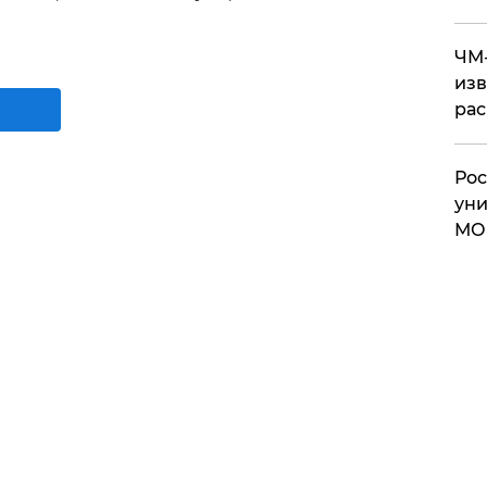
ЧМ-
изв
рас
Рос
уни
МО