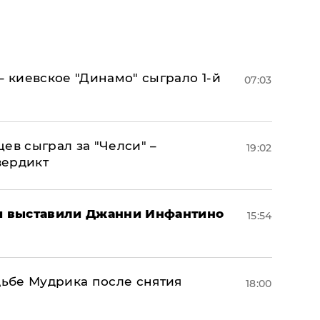
– киевское "Динамо" сыграло 1-й
07:03
ев сыграл за "Челси" –
19:02
вердикт
 выставили Джанни Инфантино
15:54
дьбе Мудрика после снятия
18:00