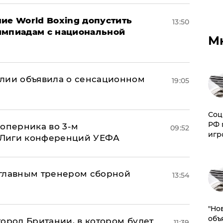
ие World Boxing допустить
13:50
импиадам с национальной
М
глии объявила о сенсационном
19:05
Соц
РФ 
соперника во 3-м
09:52
игр
 Лиги конференций УЕФА
 главным тренером сборной
13:54
"Но
объ
ород Британии, в котором будет
11:39