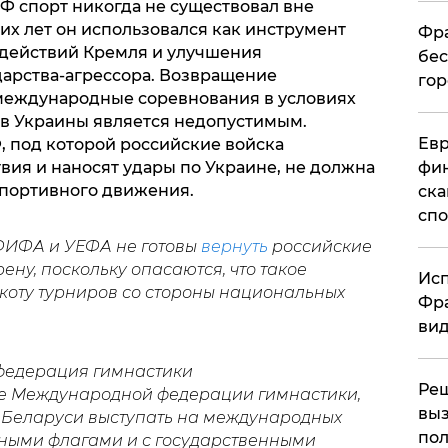
Ф спорт никогда не существовал вне
их лет он использовался как инструмент
Фра
 действий Кремля и улучшения
бес
арства-агрессора. Возвращение
гор
 международные соревнования в условиях
 Украины является недопустимым.
Ев
, под которой российские войска
вия и наносят удары по Украине, не должна
фин
спортивного движения.
ска
спо
ФИФА и УЕФА не готовы
вернуть
российские
у, поскольку опасаются, что такое
Исп
коту турниров со стороны национальных
Фра
вид
федерация гимнастики
Ре
 Международной федерации гимнастики,
выз
и Беларуси выступать на международных
пол
ными флагами и с государственными